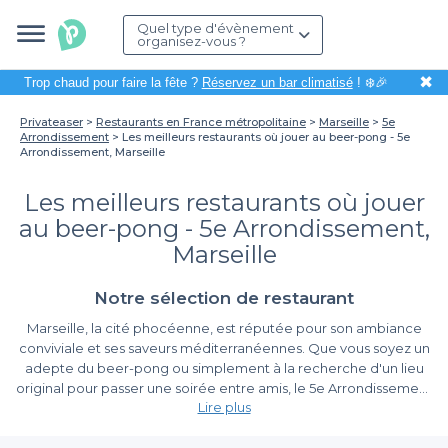
Quel type d'évènement
organisez-vous ?
✖
Trop chaud pour faire la fête ?
Réservez un bar climatisé
! ❄️🎉
Privateaser
Restaurants en France métropolitaine
Marseille
5e
Arrondissement
Les meilleurs restaurants où jouer au beer-pong - 5e
Arrondissement, Marseille
Les meilleurs restaurants où jouer
au beer-pong - 5e Arrondissement,
Marseille
Notre sélection de restaurant
Marseille, la cité phocéenne, est réputée pour son ambiance
conviviale et ses saveurs méditerranéennes. Que vous soyez un
adepte du beer-pong ou simplement à la recherche d'un lieu
original pour passer une soirée entre amis, le 5e Arrondissement
Lire plus
propose une sélection de restaurants où s’amuser tout en
dégustant de délicieuses spécialités culinaires. Organiser une
Organisez une Soirée Inoubliable