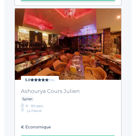
5,0
(14)
Ashourya Cours Julien
Syrien
8 - 165 pers.
La Plaine
€
Économique