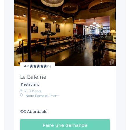
4,8
(5)
La Baleine
Restaurant
2 - 100 pers.
Notre-Dame-du-Mont
€€
Abordable
Faire une demande