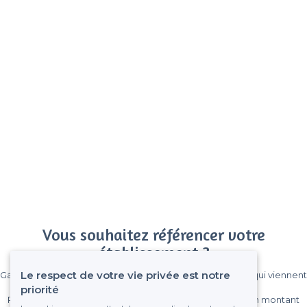
Vous souhaitez référencer votre
établissement ?
Le respect de votre vie privée est notre
Gagnez de nombreux clients parmi le million de visiteurs qui viennent
sur Privateaser chaque mois.
priorité
Pas de commissions et sans engagement, vous payez un montant