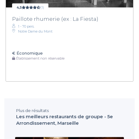
marseillaise tout en vous amusant autour d'une partie amicale
de beer-pong, et transformez votre soirée en un instant
4,5
(1)
inoubliable.
Paillote rhumerie (ex : La Fiesta)
1 - 70 pers.
Notre Dame du Mont
€
Économique
Établissement non réservable
Plus de résultats
Les meilleurs restaurants de groupe - 5e
Arrondissement, Marseille