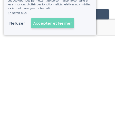
Les cookies nous permettent de personnaliser le contenu et
fixe sans risque de voir déraper la facture.
les annonces, d'offrir des fonctionnalités relatives aux médias
sociaux et d'analyser notre trafic.
En savoir plus
Référencer mon établissement
Refuser
Accepter et fermer
Déjà client
5e Arrondissement - Alentours
<
Les meilleurs restaurants où jouer au beer-pong - Marseille
5e Arrondissement - Types de lieux
<
Les meilleurs restaurants de groupe - 5e Arrondissement, Marseille
Les meilleurs restaurants clubs - 5e Arrondissement, Marsei