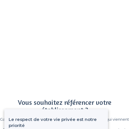
Vous souhaitez référencer votre
établissement ?
Le respect de votre vie privée est notre
Gagnez de nombreux clients parmi le million de visiteurs qui viennent
sur Privateaser chaque mois.
priorité