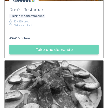
4,5
Rosé - Restaurant
Cuisine méditerranéenne
10 - 150 pers.
Saint-Lambert
€€€
Modéré
Faire une demande