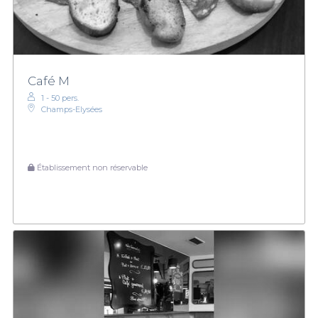
Café M
1 - 50 pers.
Champs-Elysées
Établissement non réservable