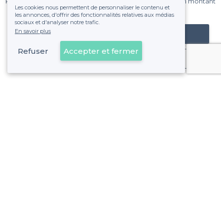
Pas de commissions et sans engagement, vous payez un montant
Les cookies nous permettent de personnaliser le contenu et
fixe sans risque de voir déraper la facture.
les annonces, d'offrir des fonctionnalités relatives aux médias
sociaux et d'analyser notre trafic.
En savoir plus
Référencer mon établissement
Refuser
Accepter et fermer
Déjà client
Malakoff - Alentours
<
Les meilleurs restaurants pour fêter son anniversaire - Hauts-de-Seine
Malakoff - Types d'évènements
<
Les meilleurs restaurants de groupe - Malakoff
À propos de Privateaser
Privateaser Media
Privateaser en Espagne