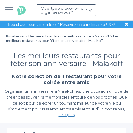
Quel type d'évènement
organisez-vous ?
✖
Trop chaud pour faire la fête ?
Réservez un bar climatisé
! ❄️🎉
Privateaser
Restaurants en France métropolitaine
Malakoff
Les
meilleurs restaurants pour fêter son anniversaire - Malakoff
Les meilleurs restaurants pour
fêter son anniversaire - Malakoff
Notre sélection de 1 restaurant pour votre
soirée entre amis
Organiser un anniversaire à Malakoff est une occasion unique de
créer des souvenirs mémorables entouré de vos proches. Que
ce soit pour célébrer un tournant majeur de votre vie ou
simplement pour rassembler vos amis autour d’un bon repas,
Lire plus
choisir le bon restaurant est essentiel. À Malakoff, nous vous
proposons une sélection variée d’établissements où chaque
La simplicité de réservation avec Privateaser
anniversaire devient une fête inoubliable.