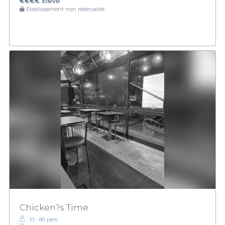
€€€€
Élevé
Établissement non réservable
Chicken?s Time
10 - 80 pers.