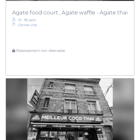
Agate food court , Agate waffle - Agate thai
10 - 80 pers.
Centre-ville
Établissement non réservable