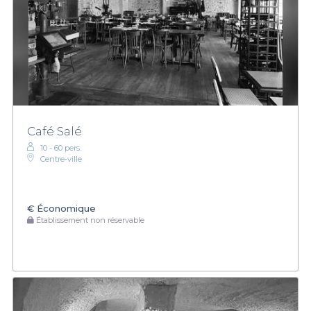
Café Salé
10 - 60 pers.
Centre-ville
€
Économique
Établissement non réservable