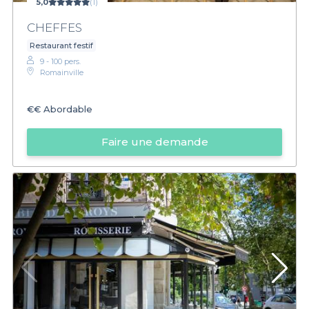
5,0
(1)
CHEFFES
Restaurant festif
9 - 100 pers.
Romainville
€€
Abordable
Faire une demande