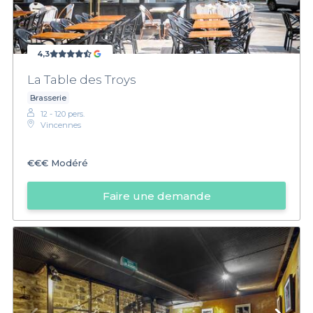
4,3
La Table des Troys
Brasserie
12 - 120 pers.
Vincennes
€€€
Modéré
Faire une demande