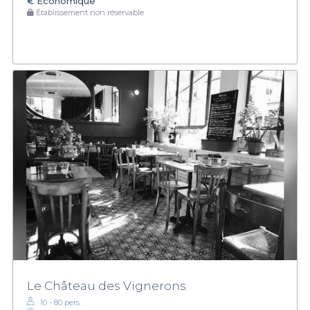
€
Économique
Établissement non réservable
Le Château des Vignerons
10 - 80 pers.