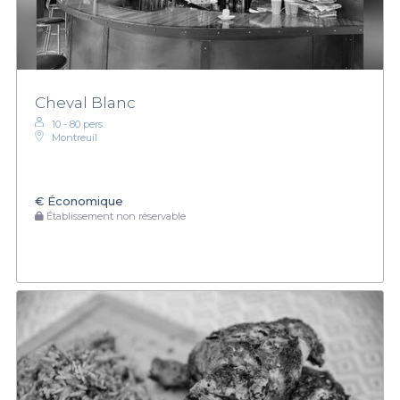
Cheval Blanc
10 - 80 pers.
Montreuil
€
Économique
Établissement non réservable