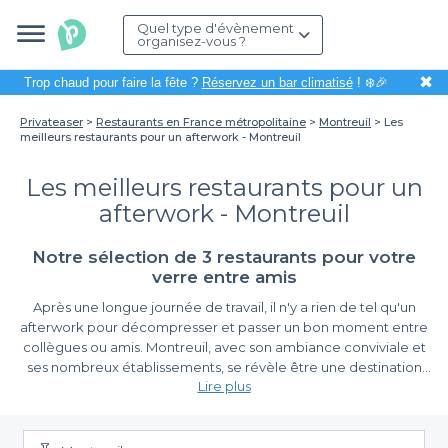
Quel type d'évènement
organisez-vous ?
✖
Trop chaud pour faire la fête ?
Réservez un bar climatisé
! ❄️🎉
Privateaser
Restaurants en France métropolitaine
Montreuil
Les
meilleurs restaurants pour un afterwork - Montreuil
Les meilleurs restaurants pour un
afterwork - Montreuil
Notre sélection de 3 restaurants pour votre
verre entre amis
Après une longue journée de travail, il n'y a rien de tel qu'un
afterwork pour décompresser et passer un bon moment entre
collègues ou amis. Montreuil, avec son ambiance conviviale et
ses nombreux établissements, se révèle être une destination
Lire plus
idéale pour organiser votre prochaine sortie. Que vous
souhaitiez déguster des plats raffinés, savourer des cocktails
Simplifiez-vous la vie avec Privateaser
créatifs ou simplement partager une planche apéritive dans une
atmosphère décontractée, Montreuil regorge de restaurants qui