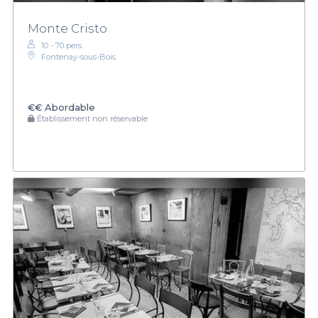
Monte Cristo
10 - 70 pers.
Fontenay-sous-Bois
€€
Abordable
Établissement non réservable