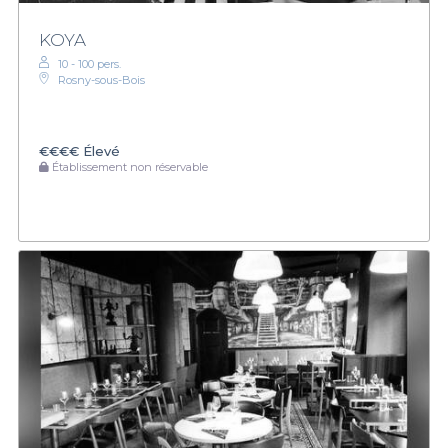
KOYA
10 - 100 pers.
Rosny-sous-Bois
€€€€
Élevé
Établissement non réservable