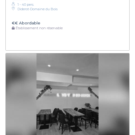
1 - 40 pers.
Diderot-Domaine du Bois
€€
Abordable
Établissement non réservable