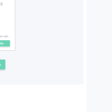
ts
rvable
de
s