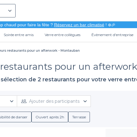
p chaud pour faire la fête ?
Réservez un bar climatisé
! ❄️🎉
Soirée entre amis
Verre entre collègues
Évènement d'entreprise
eurs restaurants pour un afterwork - Montauban
 restaurants pour un afterwo
sélection de 2 restaurants pour votre verre ent
Ajouter des participants
ibilité de danser
Ouvert après 2h
Terrasse