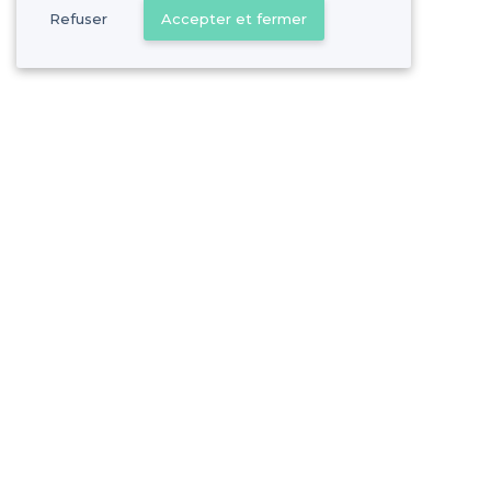
Refuser
Accepter et fermer
Montauban - Types d'évènements
<
Les meilleurs restaurants de groupe - Montauban
À propos de Privateaser
Aide
Privateaser Media
Référencer mon
Privateaser en Espagne
Politique de pro
Conditions génér