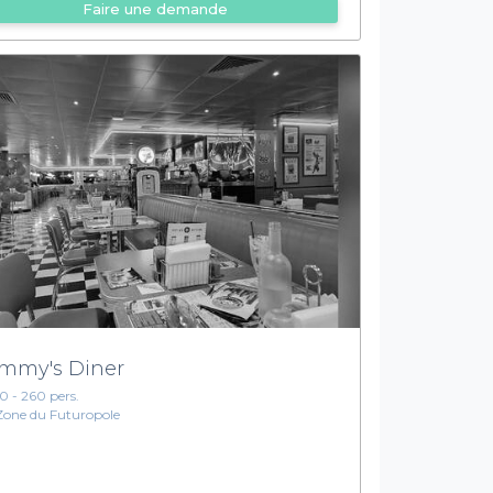
Faire une demande
mmy's Diner
10 - 260 pers.
Zone du Futuropole