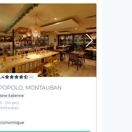
,4
(4)
 POPOLO, MONTAUBAN
sine italienne
13 - 210 pers.
Montauban
conomique