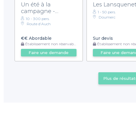
Un été à la
Les Lansquene
campagne -
1 - 50 pers.
Restaurant
Doumerc
10 - 300 pers.
Montauban
Route d’Auch
€€
Abordable
Sur devis
Établissement non réservable
Établissement non rése
Faire une demande
Faire une deman
Plus de résultat