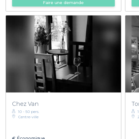
Faire une demande
Chez Van
To
10 - 50 pers.
Centre-ville
€
Économique