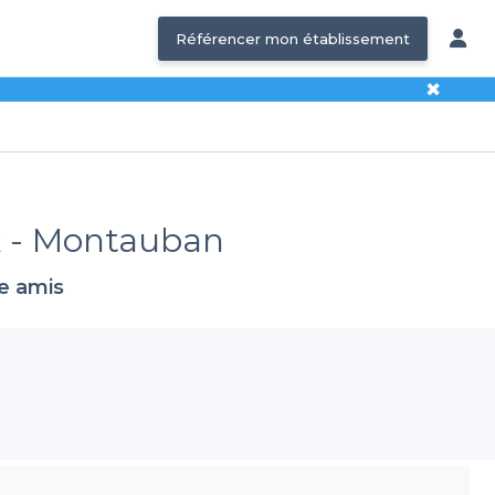
Référencer mon établissement
✖
rk - Montauban
re amis