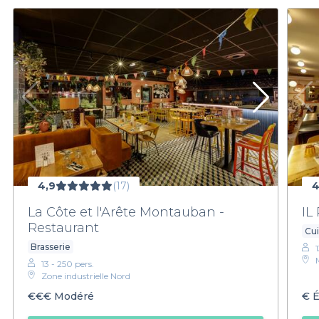
4,9
(17)
4
La Côte et l'Arête Montauban -
IL
Restaurant
Cui
Brasserie
13 - 250 pers.
Zone industrielle Nord
€€€
Modéré
€
É