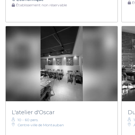
Ét
Établissement non réservable
L'atelier d'Oscar
Du
10 - 60 pers.
Centre-ville de Montauban