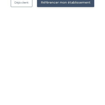
Référencer mon établissement
Déjà client
Nous contacter
 établissement
contact@privateaser.com
Nos clients sont satisfaits :
tection des données
4,6/5
ales d'utilisation
© 2014-2026 Privateaser SA – Tous droits réservés –
Mentions légales