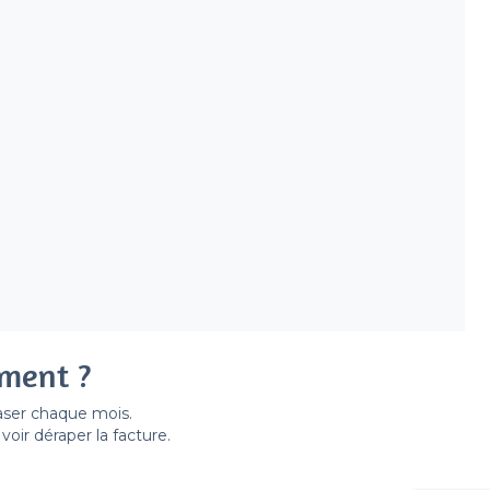
ement ?
easer chaque mois.
ir déraper la facture.