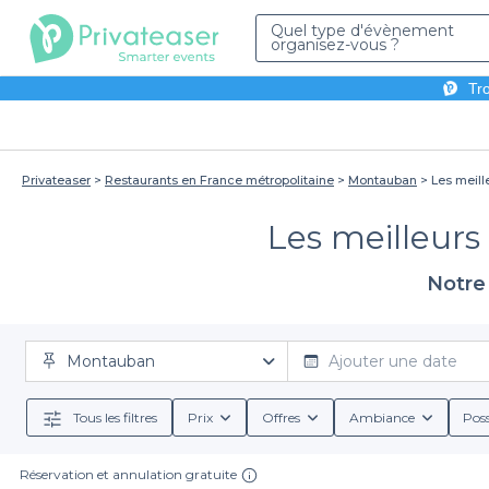
Quel type d'évènement
organisez-vous ?
Tro
Privateaser
Restaurants en France métropolitaine
Montauban
Les meill
Les meilleurs
Notre 
Montauban
Ajouter une date
Tous les filtres
Prix
Offres
Ambiance
Poss
Réservation et annulation gratuite