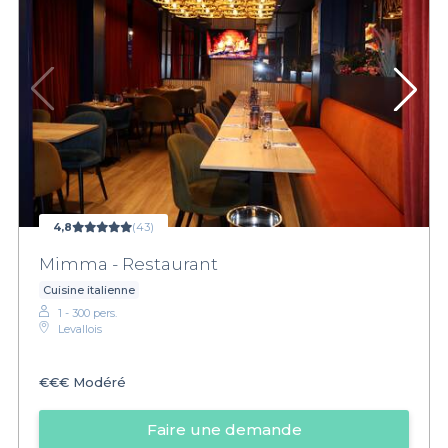
4,8
(43)
Mimma - Restaurant
Cuisine italienne
1 - 300 pers.
Levallois
€€€
Modéré
Faire une demande