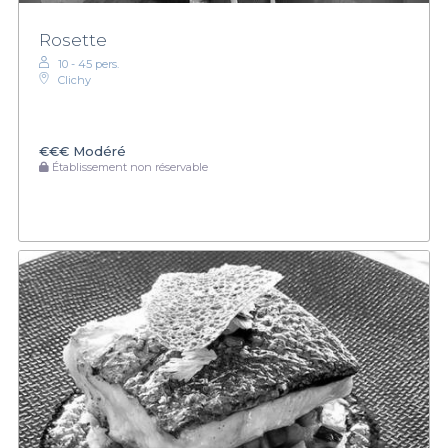
Rosette
10 - 45 pers.
Clichy
€€€
Modéré
Établissement non réservable