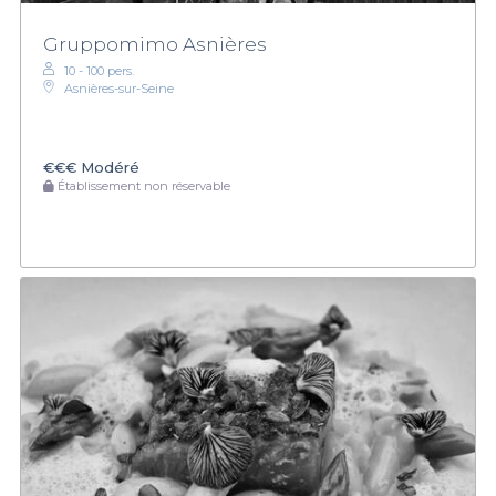
Gruppomimo Asnières
10 - 100 pers.
Asnières-sur-Seine
€€€
Modéré
Établissement non réservable