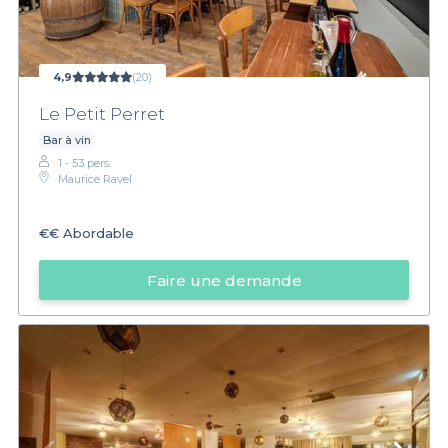
4,9
(20)
Le Petit Perret
Bar à vin
1 - 53 pers.
Maurice Ravel
€€
Abordable
Faire une demande