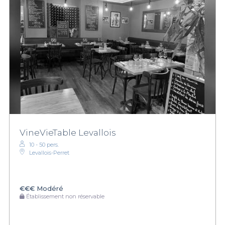
VineVieTable Levallois
10 - 50 pers.
Levallois-Perret
€€€
Modéré
Établissement non réservable