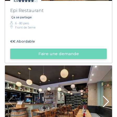
5,0
(2)
Epi Restaurant
Ça se partage
6 - 80 pers.
Front de Seine
€€
Abordable
Faire une demande