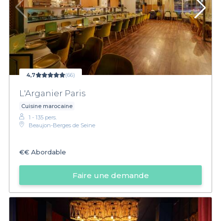
4,7
(66)
L'Arganier Paris
Cuisine marocaine
1 - 135 pers.
Beaujon-Berges de Seine
€€
Abordable
Faire une demande