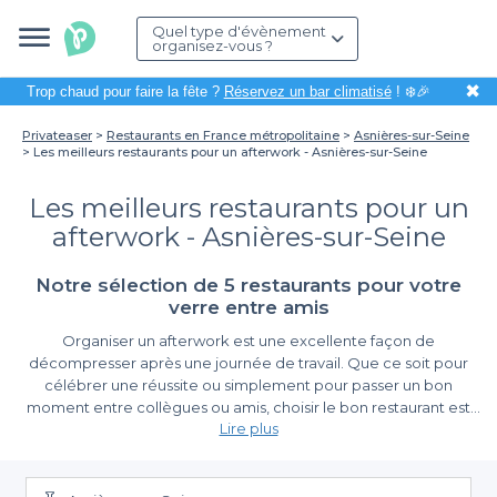
Quel type d'évènement
organisez-vous ?
✖
Trop chaud pour faire la fête ?
Réservez un bar climatisé
! ❄️🎉
Privateaser
Restaurants en France métropolitaine
Asnières-sur-Seine
Les meilleurs restaurants pour un afterwork - Asnières-sur-Seine
Les meilleurs restaurants pour un
afterwork - Asnières-sur-Seine
Notre sélection de 5 restaurants pour votre
verre entre amis
Organiser un afterwork est une excellente façon de
décompresser après une journée de travail. Que ce soit pour
célébrer une réussite ou simplement pour passer un bon
moment entre collègues ou amis, choisir le bon restaurant est
Lire plus
essentiel. À Asnières-sur-Seine, nous avons une multitude
d'options qui sauront répondre à vos attentes.
La simplicité d'une réservation en ligne