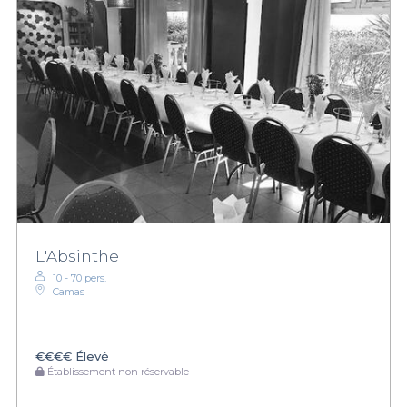
L'Absinthe
10 - 70 pers.
Camas
€€€€
Élevé
Établissement non réservable