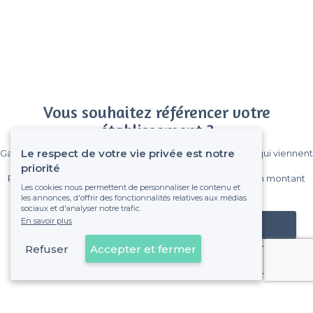
Vous souhaitez référencer votre
établissement ?
Le respect de votre vie privée est notre
Gagnez de nombreux clients parmi le million de visiteurs qui viennent
sur Privateaser chaque mois.
priorité
Pas de commissions et sans engagement, vous payez un montant
Les cookies nous permettent de personnaliser le contenu et
fixe sans risque de voir déraper la facture.
les annonces, d'offrir des fonctionnalités relatives aux médias
sociaux et d'analyser notre trafic.
En savoir plus
Référencer mon établissement
Refuser
Accepter et fermer
Déjà client