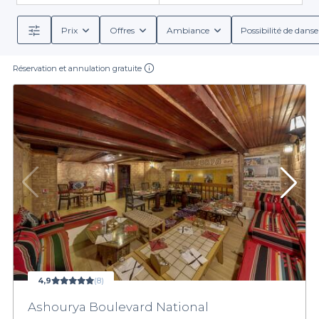
Prix
Offres
Ambiance
Possibilité de danse
Réservation et annulation gratuite
4,9
(8)
Ashourya Boulevard National