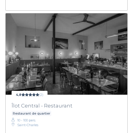
4,8
(2)
Îlot Central - Restaurant
Restaurant de quartier
10 - 100 pers.
Saint-Charles