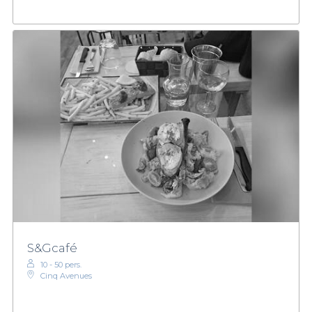
S&Gcafé
10 - 50 pers.
Cinq Avenues