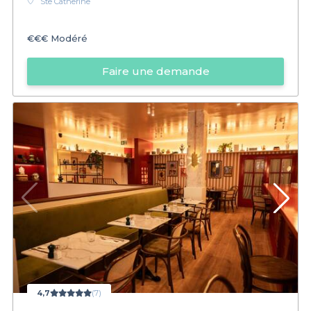
Ste Catherine
€€€
Modéré
Faire une demande
4,7
(7)