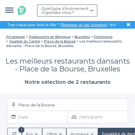
Quel type d'évènement
organisez-vous ?
✖
Trop chaud pour faire la fête ?
Réservez un bar climatisé
! ❄️🎉
Privateaser
Restaurants en Belgique
Bruxelles
Pentagone
Quartier du Centre
Place de la Bourse
Les meilleurs restaurants
dansants - Place de la Bourse, Bruxelles
Les meilleurs restaurants dansants
- Place de la Bourse, Bruxelles
Notre sélection de 2 restaurants
Place de la Bourse
Date
Participants
1
Prix
Offres
Ambiance
Possibilité de dan