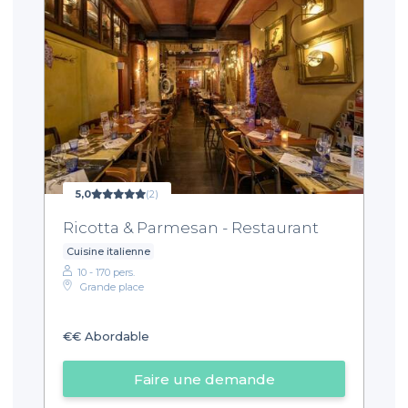
5,0
(2)
Ricotta & Parmesan - Restaurant
Cuisine italienne
10 - 170 pers.
Grande place
€€
Abordable
Faire une demande