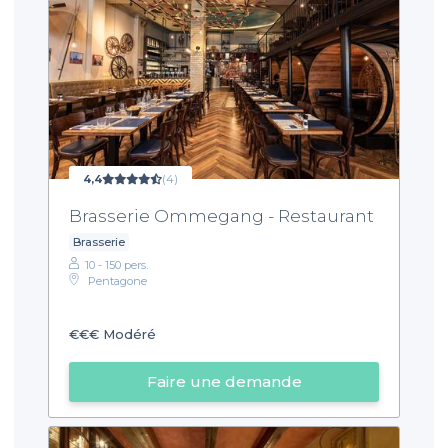
4,4
(4)
Brasserie Ommegang - Restaurant
Brasserie
10 - 150 pers.
Pentagone
€€€
Modéré
Faire une demande