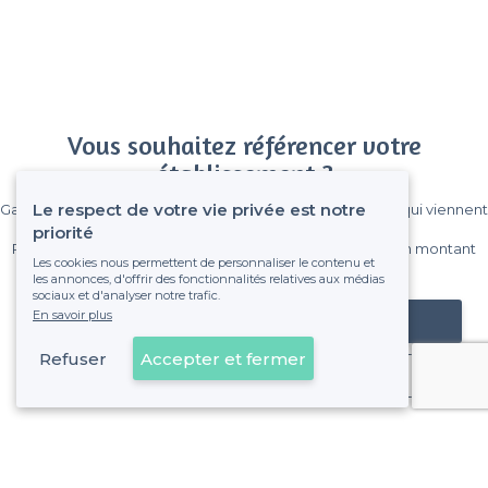
Vous souhaitez référencer votre
établissement ?
Le respect de votre vie privée est notre
Gagnez de nombreux clients parmi le million de visiteurs qui viennent
sur Privateaser chaque mois.
priorité
Pas de commissions et sans engagement, vous payez un montant
Les cookies nous permettent de personnaliser le contenu et
fixe sans risque de voir déraper la facture.
les annonces, d'offrir des fonctionnalités relatives aux médias
sociaux et d'analyser notre trafic.
En savoir plus
Référencer mon établissement
Refuser
Accepter et fermer
Déjà client
Place de la Bourse - Alentours