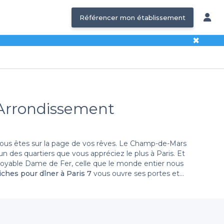
Référencer mon établissement
✖
e Arrondissement
, vous êtes sur la page de vos rêves. Le Champ-de-Mars
’un des quartiers que vous appréciez le plus à Paris. Et
incroyable Dame de Fer, celle que le monde entier nous
ches pour dîner à Paris 7
vous ouvre ses portes et
urez sans doute envie d’y retourner. Notre
sélection
Privateaser. Et si vous n’êtes toujours pas tenté par la
éservation de restaurant.