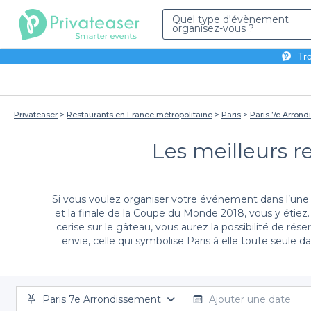
Quel type d'évènement
organisez-vous ?
Tro
Privateaser
Restaurants en France métropolitaine
Paris
Paris 7e Arron
Les meilleurs r
Si vous voulez organiser votre événement dans l’un
et la finale de la Coupe du Monde 2018, vous y étiez. L
cerise sur le gâteau, vous aurez la possibilité de ré
envie, celle qui symbolise Paris à elle toute seule da
n’attend plus que vous, vous passerez des soirées 
des péniches pour dîner à Paris 7
, c’est une offre
proposition, vous pouvez
Paris 7e Arrondissement
Ajouter une date