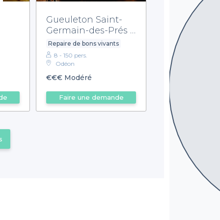
Gueuleton Saint-
Germain-des-Prés -
Restaurant
Repaire de bons vivants
8 - 150 pers.
Odéon
€€€
Modéré
de
Faire une demande
s