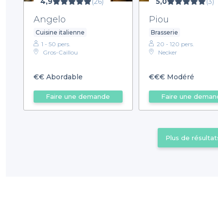
4,9
(26)
5,0
(3)
Angelo
Piou
Cuisine italienne
Brasserie
1 - 50 pers.
20 - 120 pers.
Gros-Caillou
Necker
€€
Abordable
€€€
Modéré
Faire une demande
Faire une deman
Plus de résultat