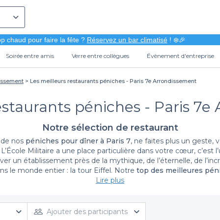
p chaud pour faire la fête ?
Réservez un bar climatisé
! ❄️🎉
Soirée entre amis
Verre entre collègues
Évènement d'entreprise
dissement
Les meilleurs restaurants péniches - Paris 7e Arrondissement
estaurants péniches - Paris 7
Notre sélection de restaurant
e de nos
péniches pour dîner à Paris 7
, ne faites plus un geste
’École Militaire a une place particulière dans votre cœur, c’est l
server un établissement près de la mythique, de l’éternelle, de l’
ns le monde entier : la tour Eiffel. Notre
top des meilleures péni
mémorables sur les embarcations que l’on vous propose et vous a
Lire plus
 d’experts faite pour leurs clients. Vous serez satisfait, parole de 
 toujours tenter de trouver votre bonheur via notre guide de la r
Ajouter des participants