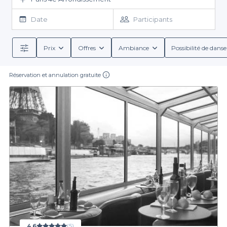
dans ce
top péniche pour dîner à Paris 4ème arrondissement
(75004)
sont des établissements répondant à des critères très
Date
Participants
pointus afin que vous ne soyez pas déçus. Vos invités seront ravis
de pouvoir déguster de succulents repas sur une péniche. A quai
ou à flot, les péniches pour dîner à Paris 4 n’attendent plus que
Prix
Offres
Ambiance
Possibilité de danse
vous pour accueillir votre événement. Et pour encore plus de
choix, le guide de la réservation de restaurant est à votre
Réservation et annulation gratuite
disposition.
4,6
(5)