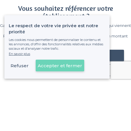
Vous souhaitez référencer votre
établissement ?
Le respect de votre vie privée est notre
Gagnez de nombreux clients parmi le million de visiteurs qui viennent
sur Privateaser chaque mois.
priorité
Pas de commissions et sans engagement, vous payez un montant
Les cookies nous permettent de personnaliser le contenu et
fixe sans risque de voir déraper la facture.
les annonces, d'offrir des fonctionnalités relatives aux médias
sociaux et d'analyser notre trafic.
En savoir plus
Référencer mon établissement
Refuser
Accepter et fermer
Déjà client
Paris 4e Arrondissement - Alentours
<
Top Péniche pour dîner à Paris
>
Les meilleurs restaurants péniches - Quartier Les Îles, Pa
>
Les meilleurs restaurants péniches - Quartier Saint-Gervai