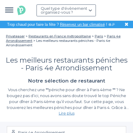
Quel type d'évènement
organisez-vous ?
✖
Trop chaud pour faire la fête ?
Réservez un bar climatisé
! ❄️🎉
Privateaser
Restaurants en France métropolitaine
Paris
Paris 4e
Arrondissement
Les meilleurs restaurants péniches - Paris 4e
Arrondissement
Les meilleurs restaurants péniches
- Paris 4e Arrondissement
Notre sélection de restaurant
Vous cherchez une **péniche pour dîner à Paris 4ème ** ? Ne
bougez pas d’ici, nous avons sans doute trouvé le top Péniche
pour dîner à Paris 4ème qu’il vous faut. Sur cette page, vous
trouverez les meilleures péniches pour dîner à Paris 4. Grâce à
Lire plus
cette
liste des meilleures péniches pour dîner à Paris 4ème
arrondissement (75004)
, vous allez pouvoir organiser votre
prochain événement professionnel en toute décontraction dans
un lieu d’exception. Les établissements que nous avons choisis
Paris 4e Arrondissement