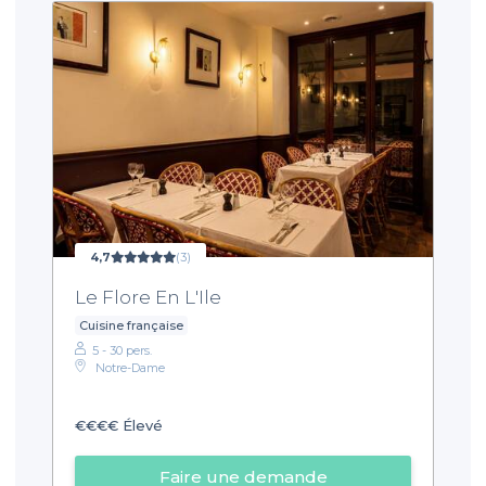
4,7
(3)
Le Flore En L'Ile
Cuisine française
5 - 30 pers.
Notre-Dame
€€€€
Élevé
Faire une demande