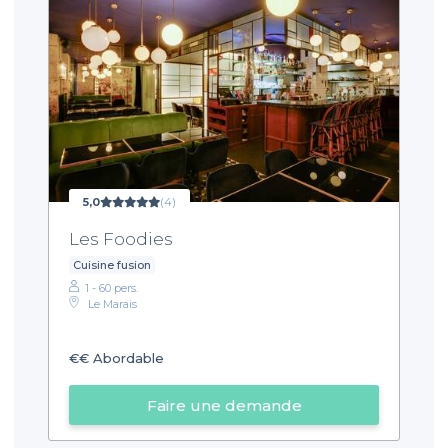
5,0
(4)
Les Foodies
Cuisine fusion
1 - 60 pers.
Le Marais
€€
Abordable
Faire une demande