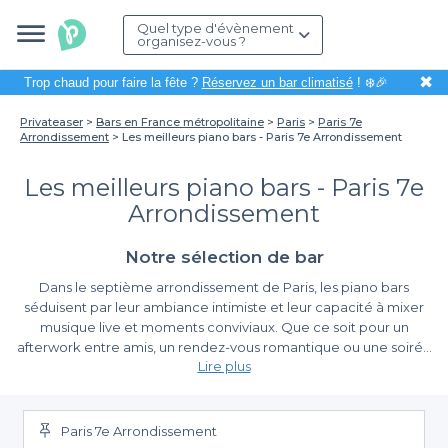
Quel type d'évènement
organisez-vous ?
✖
Trop chaud pour faire la fête ?
Réservez un bar climatisé
! ❄️🎉
Privateaser
Bars en France métropolitaine
Paris
Paris 7e
Arrondissement
Les meilleurs piano bars - Paris 7e Arrondissement
Les meilleurs piano bars - Paris 7e
Arrondissement
Notre sélection de bar
Dans le septième arrondissement de Paris, les piano bars
séduisent par leur ambiance intimiste et leur capacité à mixer
musique live et moments conviviaux. Que ce soit pour un
afterwork entre amis, un rendez-vous romantique ou une soirée
Lire plus
dédiée à la musique, ces établissements offrent une expérience
unique où le piano devient le cœur de la fête. Se balader dans
L'aisance de réservation avec Privateaser
les rues de ce quartier emblématique, notamment près de la
tour Eiffel ou des Invalides, est un véritable plaisir, et le fait d’y
Paris 7e Arrondissement
Organiser une soirée dans un piano bar n’a jamais été aussi
intégrer une soirée dans un piano bar peut y ajouter une touche