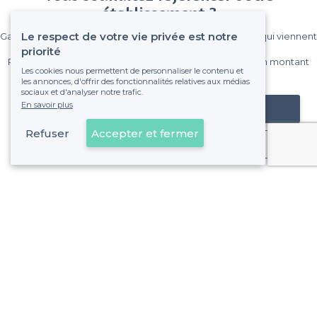
établissement ?
Le respect de votre vie privée est notre
Gagnez de nombreux clients parmi le million de visiteurs qui viennent
sur Privateaser chaque mois.
priorité
Pas de commissions et sans engagement, vous payez un montant
Les cookies nous permettent de personnaliser le contenu et
fixe sans risque de voir déraper la facture.
les annonces, d'offrir des fonctionnalités relatives aux médias
sociaux et d'analyser notre trafic.
En savoir plus
Référencer mon établissement
Refuser
Accepter et fermer
Déjà client
Paris 7e Arrondissement - Alentours
<
Top Piano-Bars à Paris : Les meilleures adresses pour une soirée en musique
>
Les meilleurs piano bars - Quartier Saint-Thomas-d'Aquin,