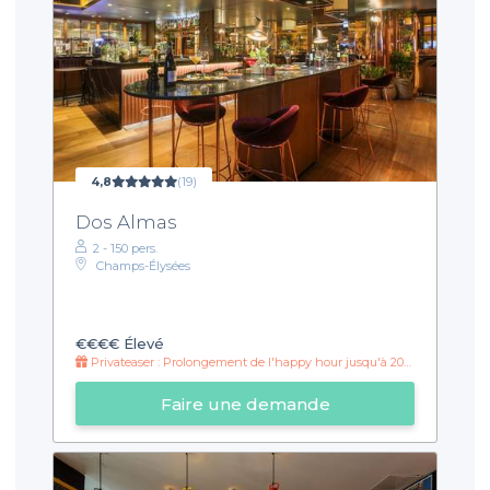
4,8
(19)
Dos Almas
2 - 150 pers.
Champs-Élysées
€€€€
Élevé
Privateaser : Prolongement de l'happy hour jusqu'à 20h30
Faire une demande