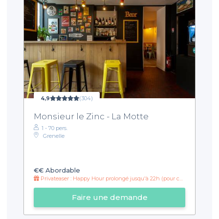
4,9
(304)
Monsieur le Zinc - La Motte
1 - 70 pers.
Grenelle
€€
Abordable
Privateaser : Happy Hour prolongé jusqu'à 22h (pour cocktail et alcool + soft)
Faire une demande