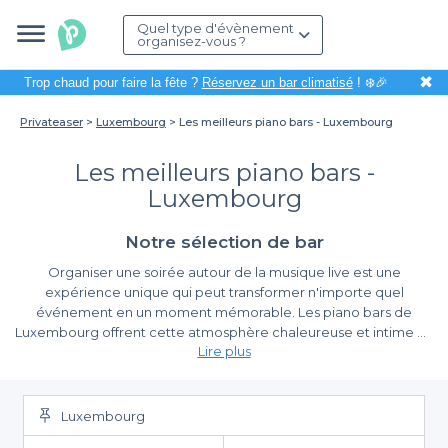
Quel type d'évènement
organisez-vous ?
✖
Trop chaud pour faire la fête ?
Réservez un bar climatisé
! ❄️🎉
Privateaser
Luxembourg
Les meilleurs piano bars - Luxembourg
Les meilleurs piano bars -
Luxembourg
Notre sélection de bar
Organiser une soirée autour de la musique live est une
expérience unique qui peut transformer n'importe quel
événement en un moment mémorable. Les piano bars de
Luxembourg offrent cette atmosphère chaleureuse et intime où
Lire plus
les convives peuvent à la fois se détendre et s'immerger dans un
univers musical captivant. Que ce soit pour une fête
Simplifiez votre réservation avec Privateaser
d’anniversaire, un repas entre amis ou un événement
d’entreprise, ces établissements apportent une touche
Luxembourg
Utiliser Privateaser pour réserver un piano bar à Luxembourg est
d'élégance et de convivialité.
une démarche facile et efficace. Nous référençons un large