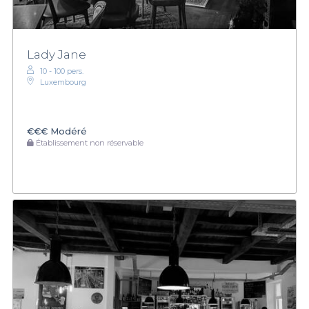
Lady Jane
10 - 100 pers.
Luxembourg
€€€
Modéré
Établissement non réservable