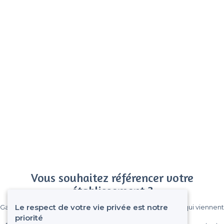
Vous souhaitez référencer votre
établissement ?
Le respect de votre vie privée est notre
Gagnez de nombreux clients parmi le million de visiteurs qui viennent
sur Privateaser chaque mois.
priorité