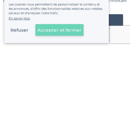
Pas de commissions et sans engagement, vous payez un montant
Les cookies nous permettent de personnaliser le contenu et
fixe sans risque de voir déraper la facture.
les annonces, d'offrir des fonctionnalités relatives aux médias
sociaux et d'analyser notre trafic.
En savoir plus
Référencer mon établissement
Refuser
Accepter et fermer
Déjà client
Luxembourg - Types de lieux
<
Les meilleurs bars - Luxembourg
Les meilleurs bars de nuit - Luxembourg