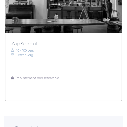
ZapSchoul
10 - 100 pers.
Lëtzebuerg
Établissement non réservable