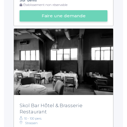
Sur devis
Établissement non réservable
Faire une demande
Skol Bar Hôtel & Brasserie
Restaurant
10 - 100 pers.
Strassen