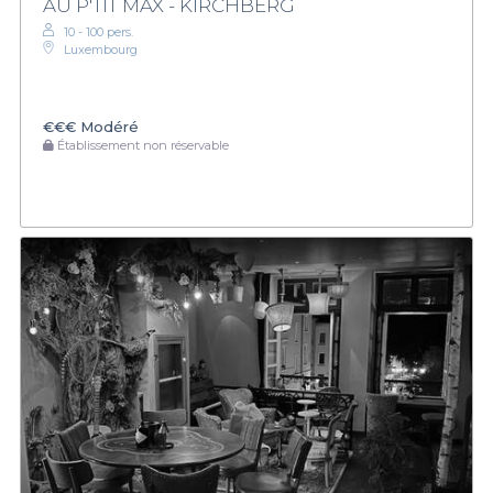
AU P'TIT MAX - KIRCHBERG
10 - 100 pers.
Luxembourg
€€€
Modéré
Établissement non réservable