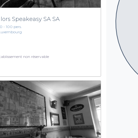
ilors Speakeasy SA SA
10 - 100 pers.
Luxembourg
ablissement non réservable