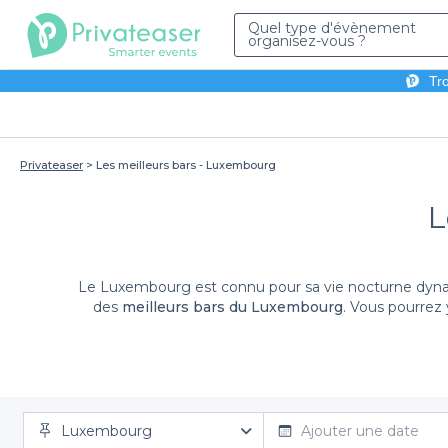
Quel type d'évènement
organisez-vous ?
Tro
Privateaser
Les meilleurs bars - Luxembourg
L
Le Luxembourg est connu pour sa vie nocturne dynamiq
des
meilleurs bars du Luxembourg
. Vous pourrez
Prenez de délicieux cocktails, bières ou autres boissons
planches apéritives ou de tapas à la carte. Un happy h
pour passer une soirée décontractée entre amis à f
expérimen
Luxembourg
Ajouter une date