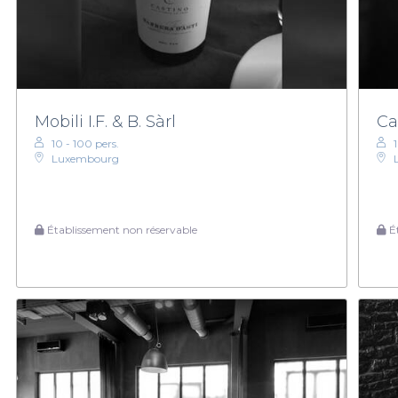
Mobili I.F. & B. Sàrl
Ca
10 - 100 pers.
Luxembourg
Établissement non réservable
Ét