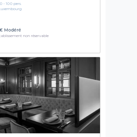
10 - 100 pers.
Luxembourg
€
Modéré
ablissement non réservable