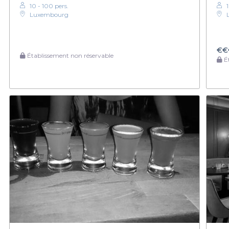
10 - 100 pers.
Luxembourg
€€
Établissement non réservable
Ét