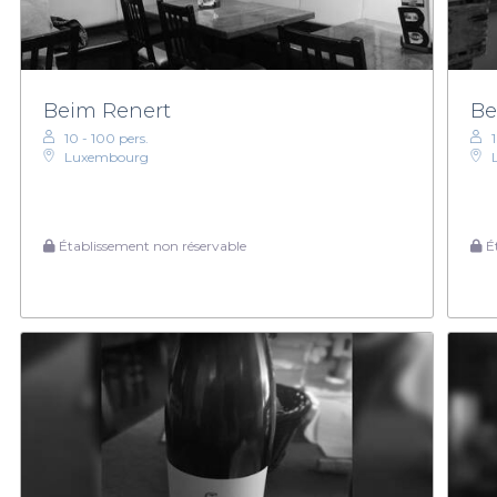
Beim Renert
Be
10 - 100 pers.
Luxembourg
Établissement non réservable
Ét