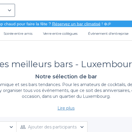
p chaud pour faire la fête ?
Réservez un bar climatisé
! ❄️🎉
Soirée entre amis
Verre entre collègues
Évènement d'entreprise
es meilleurs bars - Luxembou
Notre sélection de bar
ue et ses bars tendances. Pour les amateurs de cocktails, de bi
 y organiser tous vos événements, que ce soit des anniversaires,
occasion, dans un quartier du Luxembourg.
 sur les terrasses ou à l'intérieur de l’un de ces
Lire plus
meilleurs bars de
our sera proposé à certains horaires de la soirée. Que vous cher
aire des photos, ces bars ont tout pour vous plaire. Avec des a
tés, ces bars offrent une expérience inoubliable, c'est tout ce q
Ajouter des participants