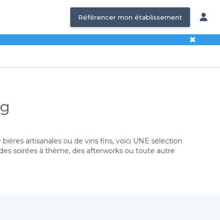
Référencer mon établissement
✖
rg
ères artisanales ou de vins fins, voici UNE sélection
 des soirées à thème, des afterworks ou toute autre
 la ville
. Vous pourrez accompagner vos boissons de
chiez un endroit pour célébrer une occasion spéciale ou
mbiances uniques, des menus créatifs et des barmans
ui compte.