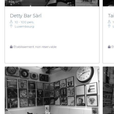
Detty Bar Sàrl
Ta
10 - 100 pers.
Luxembourg
Établissement non réservable
Ét