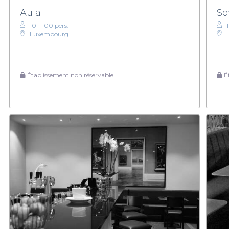
Aula
So
10 - 100 pers.
Luxembourg
Établissement non réservable
Ét