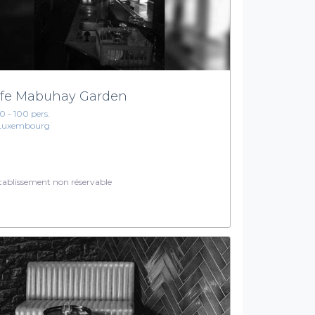
fe Mabuhay Garden
10 - 100 pers.
Luxembourg
ablissement non réservable