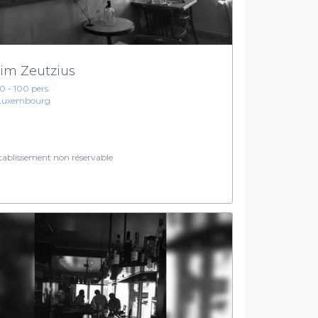
im Zeutzius
10 - 100 pers.
Luxembourg
ablissement non réservable