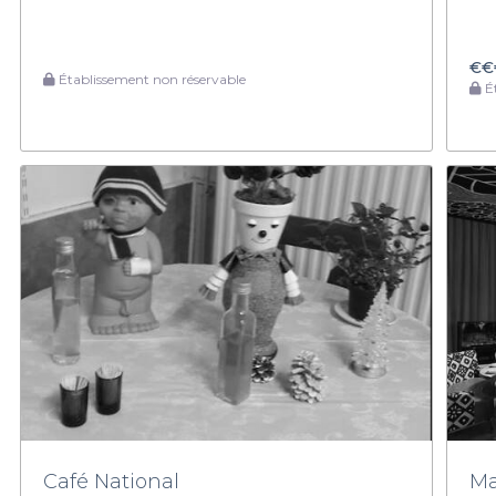
€€
Établissement non réservable
Ét
Café National
Ma