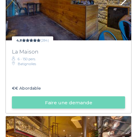
4,8
(284)
La Maison
6 - 150 pers.
Batignolles
€€
Abordable
Faire une demande