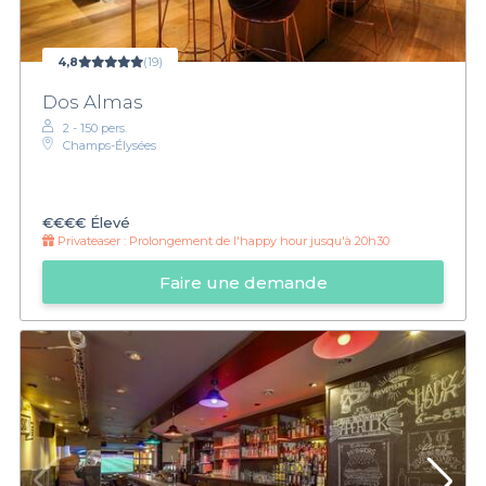
4,8
(19)
Dos Almas
2 - 150 pers.
Champs-Élysées
€€€€
Élevé
Privateaser :
Prolongement de l'happy hour jusqu'à 20h30
Faire une demande