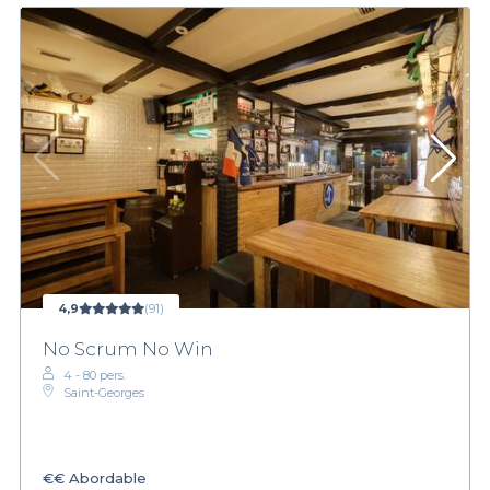
4,9
(91)
No Scrum No Win
4 - 80 pers.
Saint-Georges
€€
Abordable