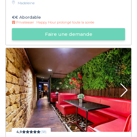
Madeleine
€€
Abordable
Privateaser :
Happy Hour prolongé toute la soirée
Faire une demande
4,9
(58)