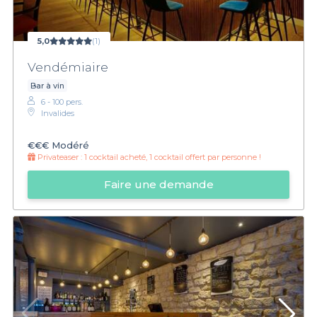
5,0
(1)
Vendémiaire
Bar à vin
6 - 100 pers.
Invalides
€€€
Modéré
Privateaser :
1 cocktail acheté, 1 cocktail offert par personne !
Faire une demande