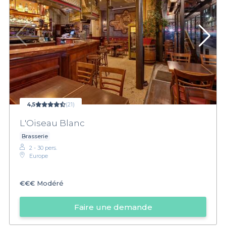
4,5
(21)
L'Oiseau Blanc
Brasserie
2 - 30 pers.
Europe
€€€
Modéré
Faire une demande