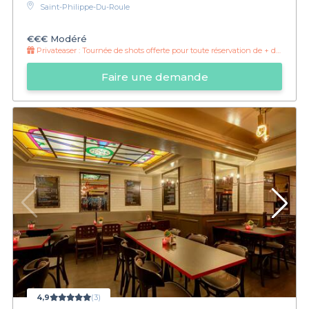
Saint-Philippe-Du-Roule
€€€
Modéré
Privateaser :
Tournée de shots offerte pour toute réservation de + de 30 personnes
Faire une demande
4,9
(3)