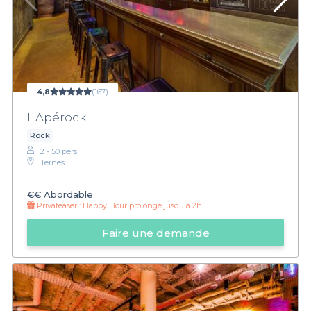
4,8
(167)
L'Apérock
Rock
2 - 50 pers.
Ternes
€€
Abordable
Privateaser :
Happy Hour prolongé jusqu'à 2h !
Faire une demande