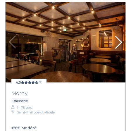
4,3
(7)
Morny
Brasserie
1 - 75 pers.
Saint-Philippe-du-Roule
€€€
Modéré