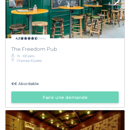
4,5
(144)
The Freedom Pub
15 - 100 pers.
Champs-Elysées
€€
Abordable
Faire une demande