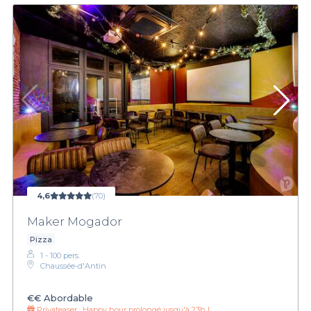
4,6
(70)
Maker Mogador
Pizza
1 - 100 pers.
Chaussée-d'Antin
€€
Abordable
Privateaser :
Happy hour prolongé jusqu'à 23h !