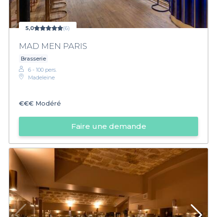
5,0
(6)
MAD MEN PARIS
Brasserie
6 - 100 pers.
Madeleine
€€€
Modéré
Faire une demande