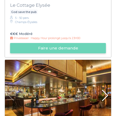
Le Cottage Elysée
God save the pub
5 - 50 pers.
Champs-Élysées
€€€
Modéré
Privateaser :
Happy Hour prolongé jusqu'à 23H00
Faire une demande