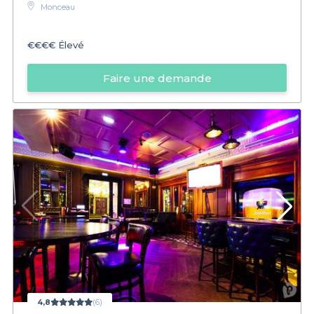
Monceau
€€€€
Élevé
Faire une demande
4,8
(6)