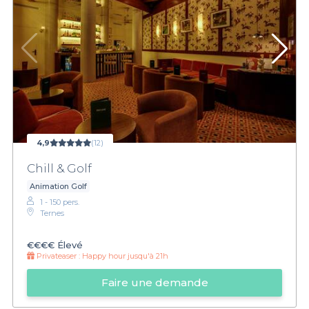
4,9
(12)
Chill & Golf
Animation Golf
1 - 150 pers.
Ternes
€€€€
Élevé
Privateaser :
Happy hour jusqu'à 21h
Faire une demande