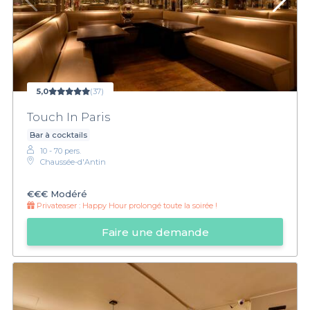
5,0
(37)
Touch In Paris
Bar à cocktails
10 - 70 pers.
Chaussée-d'Antin
€€€
Modéré
Privateaser :
Happy Hour prolongé toute la soirée !
Faire une demande