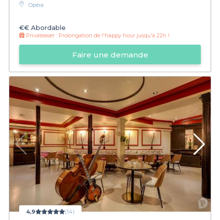
Opéra
€€
Abordable
Privateaser :
Prolongation de l'happy hour jusqu'à 22h !
Faire une demande
4,9
(14)