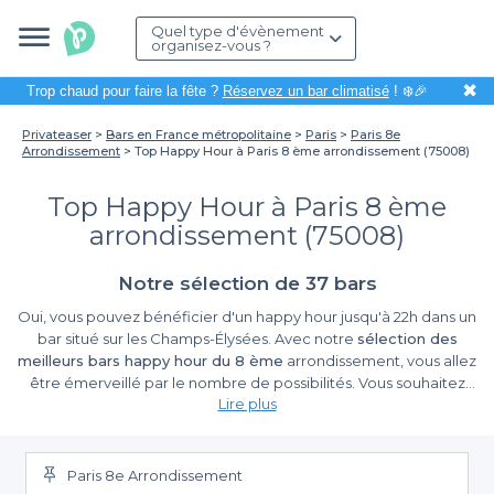
Quel type d'évènement
organisez-vous ?
✖
Trop chaud pour faire la fête ?
Réservez un bar climatisé
! ❄️🎉
Privateaser
Bars en France métropolitaine
Paris
Paris 8e
Arrondissement
Top Happy Hour à Paris 8 ème arrondissement (75008)
Top Happy Hour à Paris 8 ème
arrondissement (75008)
Notre sélection de 37 bars
Oui, vous pouvez bénéficier d'un happy hour jusqu'à 22h dans un
bar situé sur les Champs-Élysées. Avec notre
sélection des
meilleurs bars happy hour du 8 ème
arrondissement, vous allez
être émerveillé par le nombre de possibilités. Vous souhaitez
Lire plus
boire un verre pas cher tranquillement à côté des plus beaux
boulevards au monde, avec vos meilleurs amis ? C'est tout à fait
possible avec nos
bars happy hour de Paris 8
et on espère que
vous vous rendez compte de votre chance unique. Pourquoi ne
Paris 8e Arrondissement
pas viser haut ? Entre la Place de la Concorde, la Place de l'Étoile