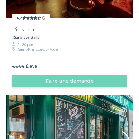
4,2
Pink Bar
Bar à cocktails
1 - 80 pers.
Saint-Philippe-du-Roule
€€€€
Élevé
Faire une demande