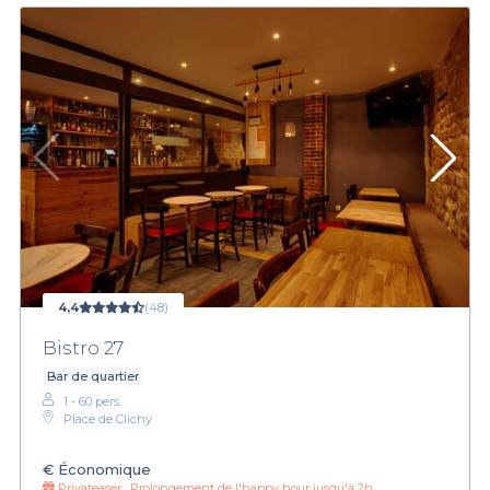
4,4
(48)
Bistro 27
Bar de quartier
1 - 60 pers.
Place de Clichy
€
Économique
Privateaser :
Prolongement de l'happy hour jusqu'à 2h