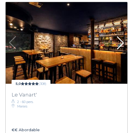
5,0
(308)
Le Vanart'
2 - 60 pers.
Marais
€€
Abordable