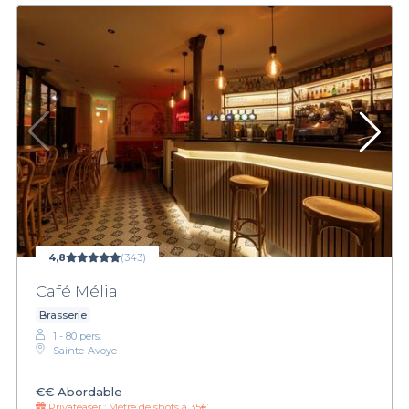
4,8
(343)
Café Mélia
Brasserie
1 - 80 pers.
Sainte-Avoye
€€
Abordable
Privateaser :
Mètre de shots à 35€