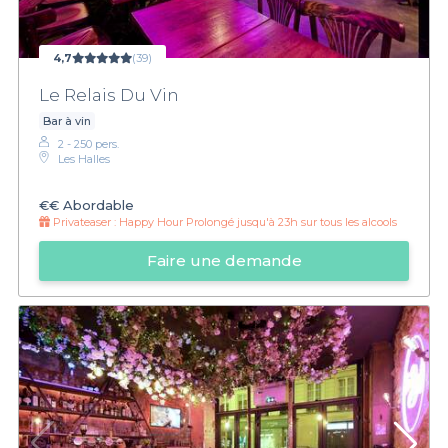
4,7
(39)
Le Relais Du Vin
Bar à vin
2 - 250 pers.
Les Halles
€€
Abordable
Privateaser :
Happy Hour Prolongé jusqu'à 23h sur tous les alcools
Faire une demande