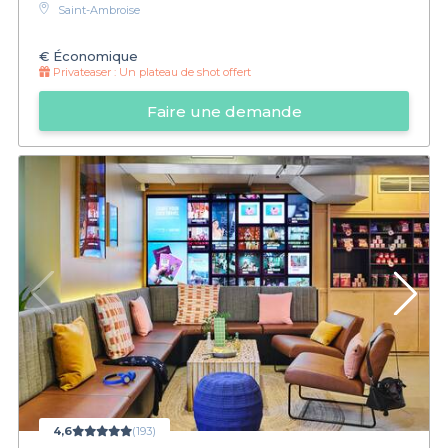
Saint-Ambroise
€
Économique
Privateaser :
Un plateau de shot offert
Faire une demande
4,6
(193)