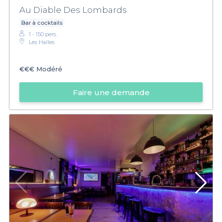
Au Diable Des Lombards
Bar à cocktails
1 - 150 pers.
Les Halles
€€€
Modéré
Faire une demande