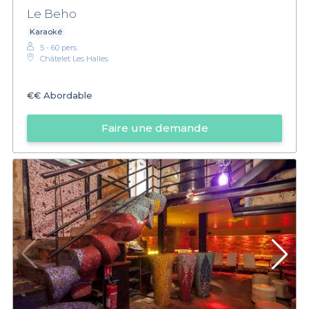
Le Beho
Karaoké
5 - 60 pers.
Châtelet Les Halles
€€
Abordable
Faire une demande