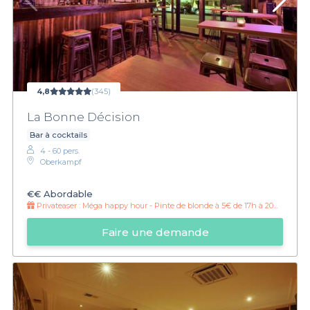
4,8
(345)
La Bonne Décision
Bar à cocktails
4 - 60 pers.
Oberkampf
€€
Abordable
Privateaser :
Méga happy hour - Pinte de blonde à 5€ de 17h à 20h30 !
Faire une demande