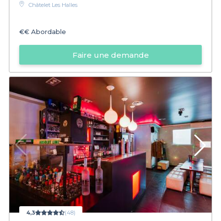
Châtelet Les Halles
€€
Abordable
Faire une demande
4,3
(48)