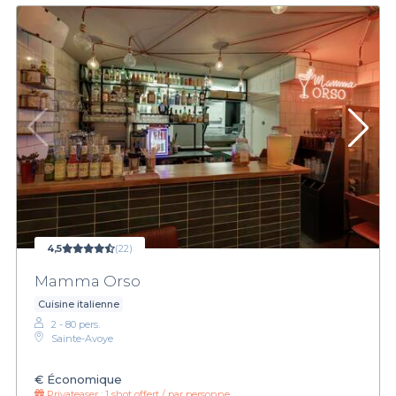
4,5
(22)
Mamma Orso
Cuisine italienne
2 - 80 pers.
Sainte-Avoye
€
Économique
Privateaser :
1 shot offert / par personne