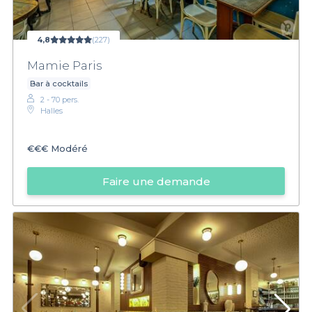
4,8
(227)
Mamie Paris
Bar à cocktails
2 - 70 pers.
Halles
€€€
Modéré
Faire une demande