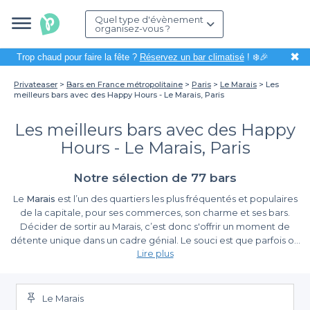
Quel type d'évènement
organisez-vous ?
✖
Trop chaud pour faire la fête ?
Réservez un bar climatisé
! ❄️🎉
Privateaser
Bars en France métropolitaine
Paris
Le Marais
Les
meilleurs bars avec des Happy Hours - Le Marais, Paris
Les meilleurs bars avec des Happy
Hours - Le Marais, Paris
Notre sélection de 77 bars
Le
Marais
est l’un des quartiers les plus fréquentés et populaires
de la capitale, pour ses commerces, son charme et ses bars.
Décider de sortir au Marais, c’est donc s'offrir un moment de
détente unique dans un cadre génial. Le souci est que parfois on
Lire plus
n’a pas suffisamment de budgets pour pouvoir y passer une
soirée entière. On décide alors de se trouver un
petit bar
sympa avec happy hour
pour aller profiter du soleil deux ou trois
heures. Mais face à la multitude de bars présents dans le Marais,
Le Marais
on a pas toujours le courage de chercher à pied un bar aux prix