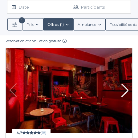
abordables. Découvrez donc notre sélection des meilleurs bars
Date
Participants
avec happy hour de ce quartier de Paris qui était une ancienne
zone marécageuse. Réservez vos tables et profitez de l'
happy
1
hour à Paris
pour vous détendre avec vos amis et collègues
Prix
Offres (1)
Ambiance
Possibilité de d
autour d’un bon verre de vin. Le stéréotype français vous nous
direz ? Oui, et on adore. Au plaisir de vous servir, nous laissons à
Réservation et annulation gratuite
votre disposition notre guide de la privatisation de bar.
4,7
(18)