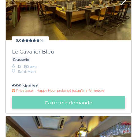
5,0
(4)
Le Cavalier Bleu
Brasserie
10 - 190 pers.
Saint-Merri
€€€
Modéré
Privateaser :
Happy Hour prolongé jusqu'à la fermeture
Faire une demande