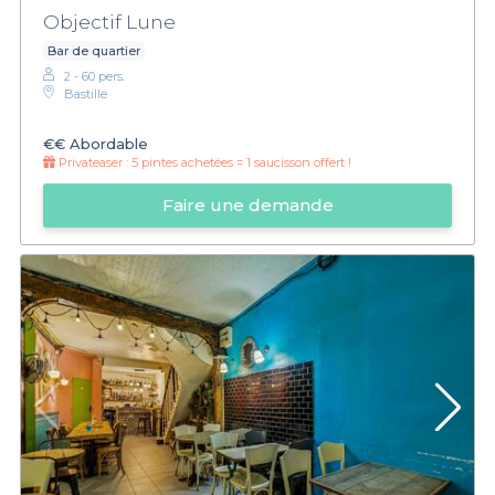
Objectif Lune
Bar de quartier
2 - 60 pers.
Bastille
€€
Abordable
Privateaser :
5 pintes achetées = 1 saucisson offert !
Faire une demande