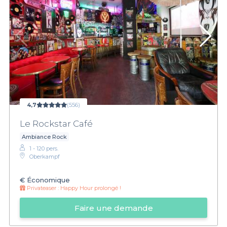
4,7
(556)
Le Rockstar Café
Ambiance Rock
1 - 120 pers.
Oberkampf
€
Économique
Privateaser :
Happy Hour prolongé !
Faire une demande