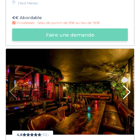
Haut Marais
€€
Abordable
Privateaser :
Seau de punch de 95€ au lieu de 150€
Faire une demande
4,6
(102)