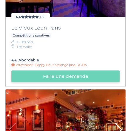
4,6
(172)
Le Vieux Léon Paris
Compétitions sportives
1 - 100 pers.
Les Halles
€€
Abordable
Privateaser :
Happy Hour prolongé jusqu'à 00h !
Faire une demande