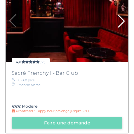
4,8
(55)
Sacré Frenchy ! - Bar Club
10 - 60 pers.
Etienne Marcel
€€€
Modéré
Privateaser :
Happy hour prolongé jusqu'à 22H
Faire une demande