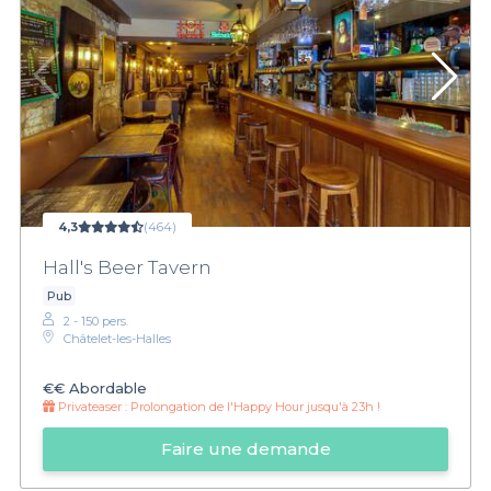
4,3
(464)
Hall's Beer Tavern
Pub
2 - 150 pers.
Châtelet-les-Halles
€€
Abordable
Privateaser :
Prolongation de l'Happy Hour jusqu'à 23h !
Faire une demande