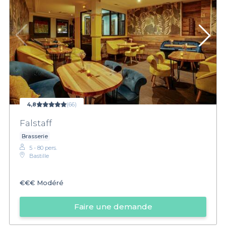
4,8
(66)
Falstaff
Brasserie
5 - 80 pers.
Bastille
€€€
Modéré
Faire une demande