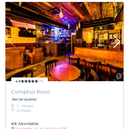
4,9
(70)
Comptoir Rivoli
Bar de quartier
2 - 150 pers.
Le Marais
€€
Abordable
Privateaser :
4L de cocktails à 90€ !