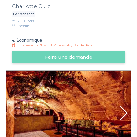
Charlotte Club
Bar dansant
2 - 60 pers.
Bastille
€
Économique
Privateaser :
FORMULE Afterwork / Pot de départ
Faire une demande