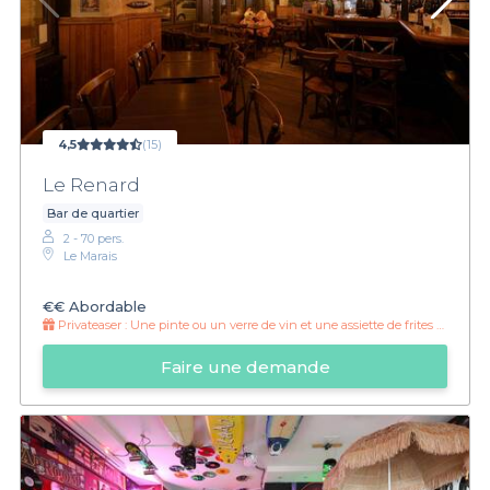
4,5
(15)
Le Renard
Bar de quartier
2 - 70 pers.
Le Marais
€€
Abordable
Privateaser :
Une pinte ou un verre de vin et une assiette de frites à 10 euros
Faire une demande