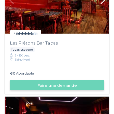
4,5
(16)
Les Piétons Bar Tapas
Tapas espagnol
2 - 120 pers.
Saint-Merri
€€
Abordable
Faire une demande