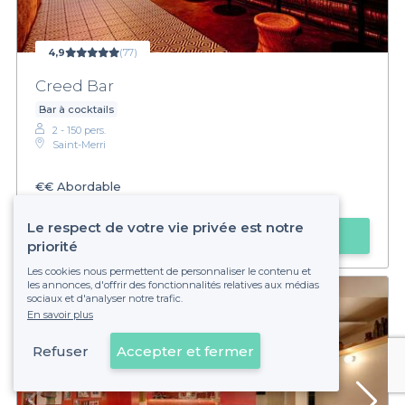
4,9
(77)
Creed Bar
Bar à cocktails
2 - 150 pers.
Saint-Merri
€€
Abordable
Privateaser :
Happy hours sur la bière blonde toute la soirée
Le respect de votre vie privée est notre
Faire une demande
priorité
Les cookies nous permettent de personnaliser le contenu et
les annonces, d'offrir des fonctionnalités relatives aux médias
sociaux et d'analyser notre trafic.
En savoir plus
Refuser
Accepter et fermer
Voir sur la carte