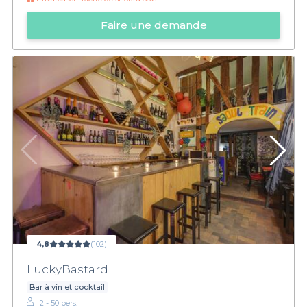
Faire une demande
4,8
(102)
LuckyBastard
Bar à vin et cocktail
2 - 50 pers.