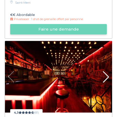
Saint-Merri
€€
Abordable
Privateaser :
1 shot de grenaille offert par personne
Faire une demande
4,3
(81)