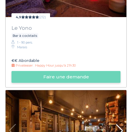
4,9
(212)
Le Yono
Bar à cocktails
1 - 90 pers.
Marais
€€
Abordable
Privateaser :
Happy Hour jusqu'à 21h30
Faire une demande