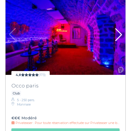
4,8
(173)
Occo paris
Club
5 - 250 pers.
Monnaie
€€€
Modéré
Privateaser :
Pour toute réservation effectuée sur Privateaser une bouteille de champagne offerte !