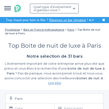
Quel type d'évènement
organisez-vous ?
✖
Trop chaud pour faire la fête ?
Réservez un bar climatisé
! ❄️🎉
Privateaser
Bars en France métropolitaine
Paris
Top Boite de nuit
de luxe à Paris
Top Boite de nuit de luxe à Paris
Notre sélection de 31 bars
L’évènement important de votre entreprise arrive plus vite que
prévu et vous êtes à la recherche d’une
boite de nuit de luxe à
Paris
? Pas de panique, nous avons pensé à tout et nous vous
avons concocté une sélection des meilleures
boites de nuit de
Lire plus
luxe à Paris
. C’est bon, vous n’avez plus à stresser au cas où vous
ne trouviez pas la pépite concernant le lieu de votre
évènement. Votre réputation est sauvée et encore mieux, vous
allez devenir LA personne à contacter lorsqu’il faudra trouver un
Paris
endroit pour les prochains évènements. Un afterwork, un
séminaire, une réunion, la Summer party, un lancement de
Date
Participants