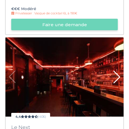
€€€
Modéré
Privateaser :
Vasque de cocktail 6L à 190€
Faire une demande
4,4
(406)
Le Next