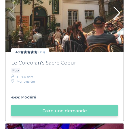
4,5
(603)
Le Corcoran's Sacré Coeur
Pub
1 - 500 pers.
Montmartre
€€€
Modéré
Faire une demande