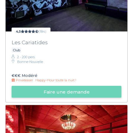
4,5
(184)
Les Cariatides
Club
2 - 200 pers.
Bonne-Nouvelle
€€€
Modéré
Privateaser :
Happy-Hour toute la nuit !
Faire une demande