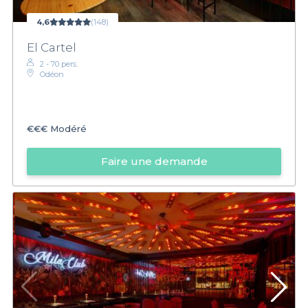
4,6
(148)
El Cartel
2 - 70 pers.
Odéon
€€€
Modéré
Faire une demande