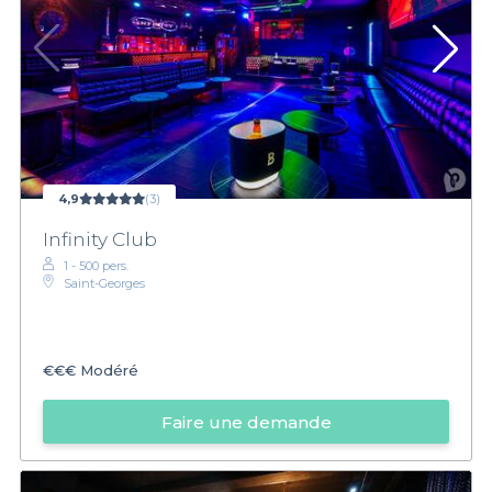
4,9
(3)
Infinity Club
1 - 500 pers.
Saint-Georges
€€€
Modéré
Faire une demande