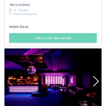
Bar à cocktails
15 - 300 pers.
Paris Rive Gauche
€€€€
Élevé
Faire une demande