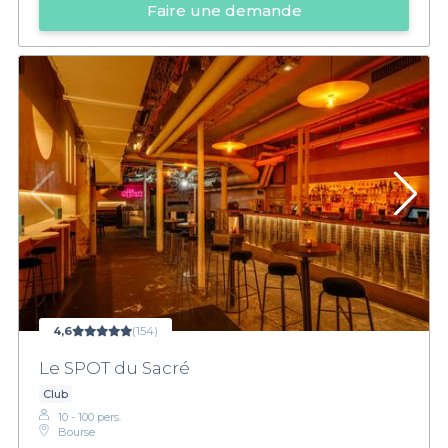
Faire une demande
4,6
(154)
Le SPOT du Sacré
Club
10 - 100 pers.
Bourse