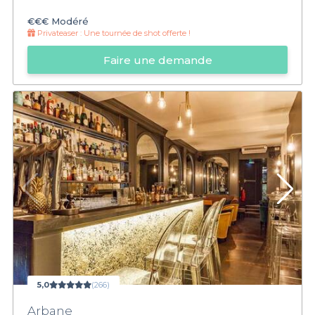
€€€
Modéré
Privateaser :
Une tournée de shot offerte !
Faire une demande
5,0
(266)
Arbane