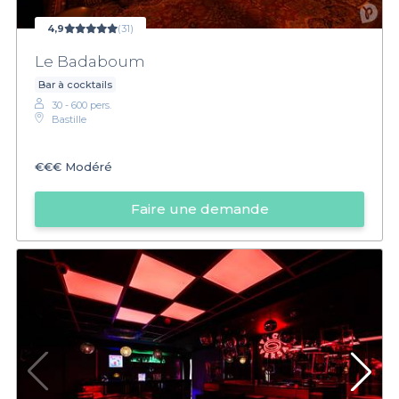
4,9
(31)
Le Badaboum
Bar à cocktails
30 - 600 pers.
Bastille
€€€
Modéré
Faire une demande