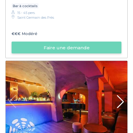
Bar à cocktails
15 - 45 pers.
Saint Germain des Près
€€€
Modéré
Faire une demande