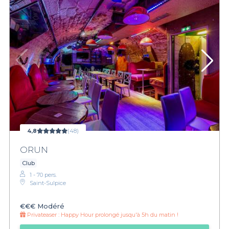
4,8
(48)
ORUN
Club
1 - 70 pers.
Saint-Sulpice
€€€
Modéré
Privateaser :
Happy Hour prolongé jusqu'à 5h du matin !