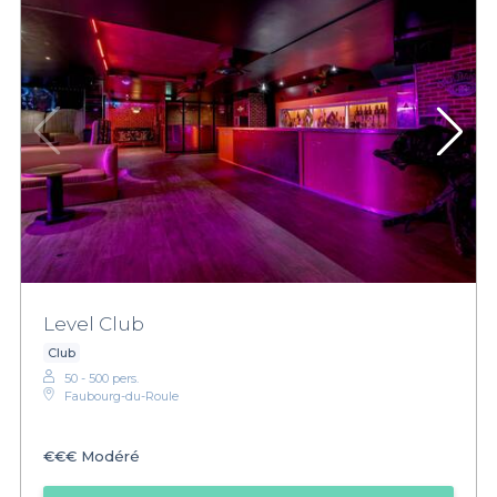
Level Club
Club
50 - 500 pers.
Faubourg-du-Roule
€€€
Modéré