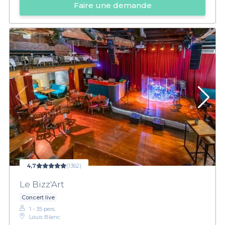
Faire une demande
4,7
(1362)
Le Bizz'Art
Concert live
1 - 35 pers.
Louis Blanc