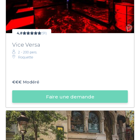
4,8
(91)
Vice Versa
2 - 200 pers.
Roquette
€€€
Modéré
Faire une demande