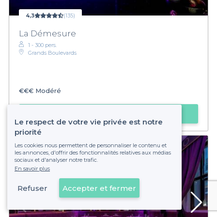
4,3
(135)
La Démesure
1 - 300 pers.
Grands Boulevards
€€€
Modéré
Faire une demande
Le respect de votre vie privée est notre
priorité
Les cookies nous permettent de personnaliser le contenu et
les annonces, d'offrir des fonctionnalités relatives aux médias
sociaux et d'analyser notre trafic.
En savoir plus
Refuser
Accepter et fermer
Voir sur la carte