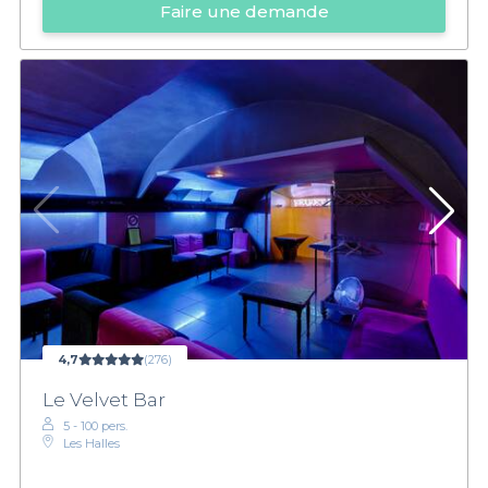
Faire une demande
4,7
(276)
Le Velvet Bar
5 - 100 pers.
Les Halles