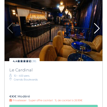
4,4
(38)
Le Cardinal
10 - 400 pers.
Grands Boulevards
€€€
Modéré
Privateaser :
Super offre cocktail : 1L de cocktail à 26.90€