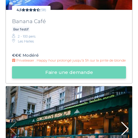
4,5
(58)
Banana Café
Bar festif
2 - 100 pers.
Les Halles
€€€
Modéré
Privateaser :
Happy hour prolongé jusqu'à 5h sur la pinte de blonde
Faire une demande