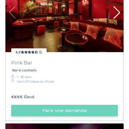
4,2
Pink Bar
Bar à cocktails
1 - 80 pers.
Saint-Philippe-du-Roule
€€€€
Élevé
Faire une demande