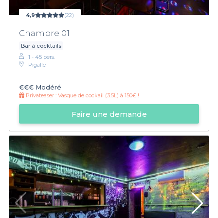
4,9
(22)
Chambre 01
Bar à cocktails
1 - 45 pers.
Pigalle
€€€
Modéré
Privateaser :
Vasque de cockail (3.5L) à 150€ !
Faire une demande