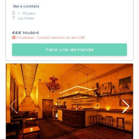
Bar à cocktails
1 - 100 pers.
Les Halles
€€€
Modéré
Privateaser :
Cocktail sélection du bar à 8€
Faire une demande