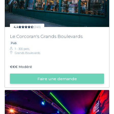
4,4
(240)
Le Corcoran's Grands Boulevards
Pub
1 - 300 pers.
Grands Boulevards
€€€
Modéré
Faire une demande