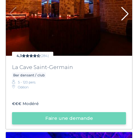
4,3
(284)
La Cave Saint-Germain
Bar dansant / club
5 - 120 pers.
Odéon
€€€
Modéré
Faire une demande