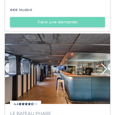
€€€
Modéré
Faire une demande
4,4
(9)
LE BATEAU PHARE