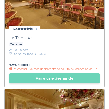
4,4
(72)
La Tribune
Terrasse
10 - 80 pers.
Saint-Philippe-Du-Roule
€€€
Modéré
Privateaser :
Tournée de shots offerte pour toute réservation de + de 30 personnes
Faire une demande