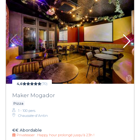
4,6
(70)
Maker Mogador
Pizza
1 - 100 pers.
Chaussée-d'Antin
€€
Abordable
Privateaser :
Happy hour prolongé jusqu'à 23h !