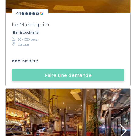
4,1
Le Maresquier
Bar à cocktails
20 - 350 pers.
Europe
€€€
Modéré
Faire une demande