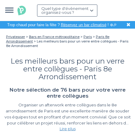
Quel type d'évènement
organisez-vous ?
✖
Trop chaud pour faire la fête ?
Réservez un bar climatisé
! ❄️🎉
Privateaser
Bars en France métropolitaine
Paris
Paris 8e
Arrondissement
Les meilleurs bars pour un verre entre collègues - Paris
8e Arrondissement
Les meilleurs bars pour un verre
entre collègues - Paris 8e
Arrondissement
Notre sélection de 76 bars pour votre verre
entre collègues
Organiser un afterwork entre collègues dans le 8e
arrondissement de Paris est une excellente manière de souder
vos équipes tout en profitant d'un moment convivial. Que ce soit
pour célébrer un projet réussi, renforcer les liens en dehors du
Lire plus
cadre professionnel ou tout simplement décompresser après