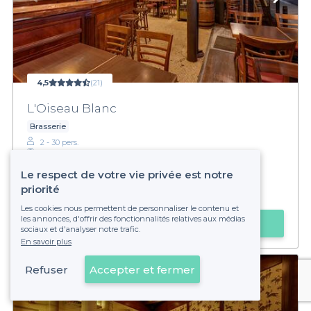
4,5
(21)
L'Oiseau Blanc
Brasserie
2 - 30 pers.
Europe
Le respect de votre vie privée est notre
priorité
€€€
Modéré
Les cookies nous permettent de personnaliser le contenu et
les annonces, d'offrir des fonctionnalités relatives aux médias
Faire une demande
sociaux et d'analyser notre trafic.
En savoir plus
Refuser
Accepter et fermer
Voir sur la carte