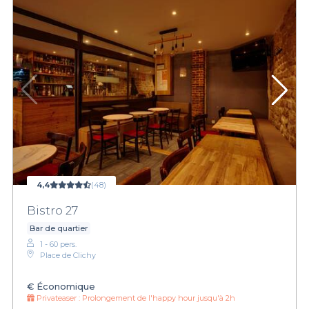
4,4
(48)
Bistro 27
Bar de quartier
1 - 60 pers.
Place de Clichy
€
Économique
Privateaser :
Prolongement de l'happy hour jusqu'à 2h