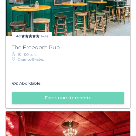
4,5
(144)
The Freedom Pub
15 - 100 pers.
Champs-Elysées
€€
Abordable
Faire une demande