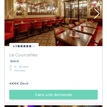
4,9
(4)
Le Courcelles
Bistrot
15 - 160 pers.
Monceau
€€€€
Élevé
Faire une demande