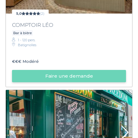
5,0
(2)
COMPTOIR LÉO
Bar à bière
1 - 120 pers.
Batignolles
€€€
Modéré
Faire une demande