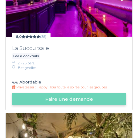
5,0
(36)
La Succursale
Bar à cocktails
2 - 25 pers.
Batignolles
€€
Abordable
Privateaser :
Happy Hour toute la soirée pour les groupes
Faire une demande