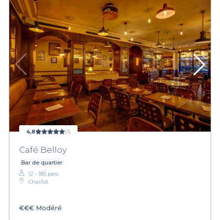
4,8
(1)
Café Belloy
Bar de quartier
12 - 185 pers.
Chaillot
€€€
Modéré