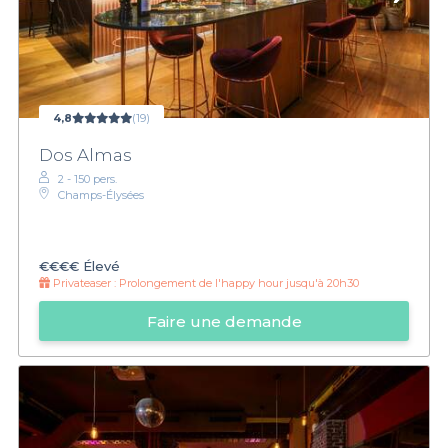
4,8
(19)
Dos Almas
2 - 150 pers.
Champs-Élysées
€€€€
Élevé
Privateaser :
Prolongement de l'happy hour jusqu'à 20h30
Faire une demande