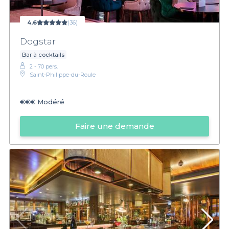
4,6
(36)
Dogstar
Bar à cocktails
2 - 70 pers.
Saint-Philippe-du-Roule
€€€
Modéré
Faire une demande