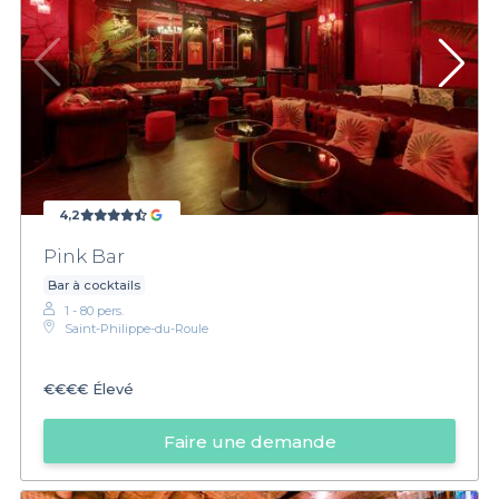
4,2
Pink Bar
Bar à cocktails
1 - 80 pers.
Saint-Philippe-du-Roule
€€€€
Élevé
Faire une demande