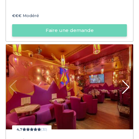
€€€
Modéré
Faire une demande
4,7
(30)