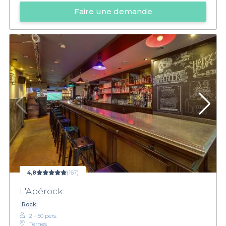
Faire une demande
4,8
(167)
L'Apérock
Rock
2 - 50 pers.
Ternes