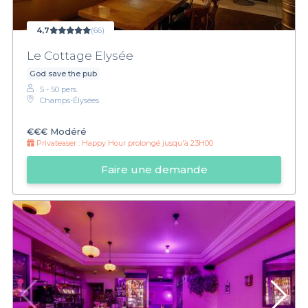
4,7
(66)
Le Cottage Elysée
God save the pub
5 - 50 pers.
Champs-Élysées
€€€
Modéré
Privateaser :
Happy Hour prolongé jusqu'à 23H00
Faire une demande