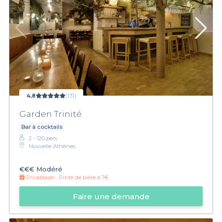
4,8
(131)
Garden Trinité
Bar à cocktails
2 - 120 pers.
Nouvelle Athènes
€€€
Modéré
Privateaser :
Pinte de bière à 7€
Faire une demande