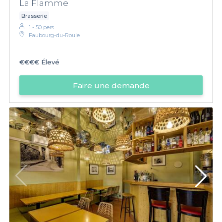
La Flamme
Brasserie
1 - 50 pers.
Faubourg-du-Roule
€€€€
Élevé
Faire une demande