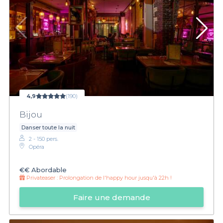
4,9
(190)
Bijou
Danser toute la nuit
2 - 150 pers.
Opéra
€€
Abordable
Privateaser :
Prolongation de l'happy hour jusqu'à 22h !
Faire une demande