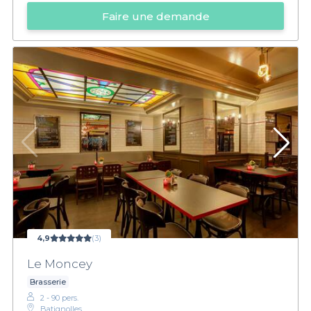
Faire une demande
4,9
(3)
Le Moncey
Brasserie
2 - 90 pers.
Batignolles