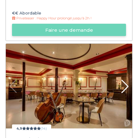
€€
Abordable
Privateaser :
Happy Hour prolongé jusqu'à 2h !
Faire une demande
4,9
(14)