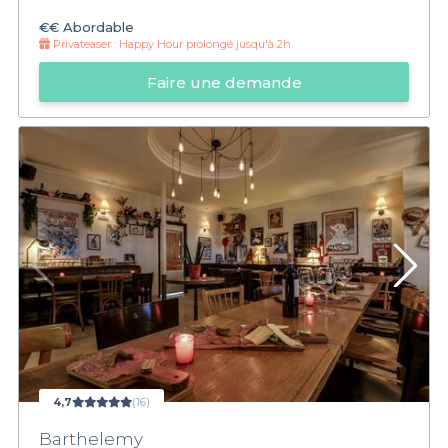
€€
Abordable
Privateaser :
Happy Hour prolongé jusqu'à 2h
Faire une demande
4,7
(16)
Barthelemy