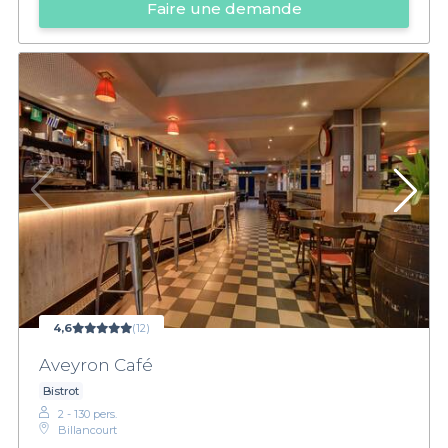
Faire une demande
4,6
(12)
Aveyron Café
Bistrot
2 - 130 pers.
Billancourt