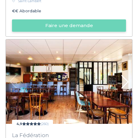
Saint-Lambert
€€
Abordable
Faire une demande
4,9
(260)
La Fédération