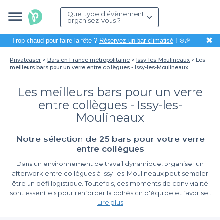
Quel type d'évènement
organisez-vous ?
✖
Trop chaud pour faire la fête ?
Réservez un bar climatisé
! ❄️🎉
Privateaser
Bars en France métropolitaine
Issy-les-Moulineaux
Les
meilleurs bars pour un verre entre collègues - Issy-les-Moulineaux
Les meilleurs bars pour un verre
entre collègues - Issy-les-
Moulineaux
Notre sélection de 25 bars pour votre verre
entre collègues
Dans un environnement de travail dynamique, organiser un
afterwork entre collègues à Issy-les-Moulineaux peut sembler
être un défi logistique. Toutefois, ces moments de convivialité
sont essentiels pour renforcer la cohésion d'équipe et favoriser
Lire plus
les échanges informels. Que vous souhaitiez célébrer une
réussite, décompresser après une journée de travail ou tout
Un choix varié de bars adaptés à tous les goûts