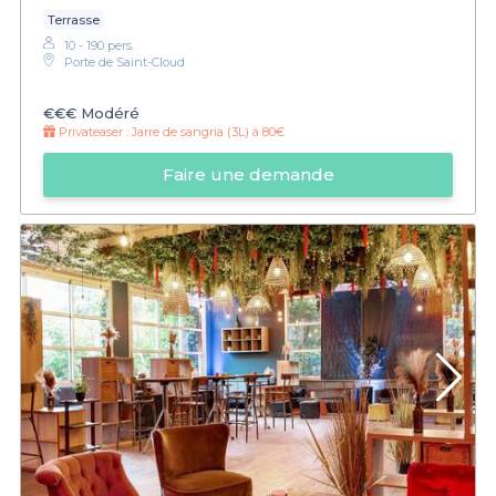
Terrasse
10 - 190 pers.
Porte de Saint-Cloud
€€€
Modéré
Privateaser :
Jarre de sangria (3L) à 80€
Faire une demande