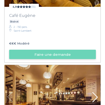
4,9
(55)
Café Eugène
Bistrot
2 - 150 pers.
Saint-Lambert
€€€
Modéré
Faire une demande