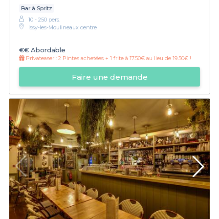
Bar à Spritz
10 - 250 pers.
Issy-les-Moulineaux centre
€€
Abordable
Privateaser :
2 Pintes achetées + 1 frite à 17.50€ au lieu de 19.50€ !
Faire une demande