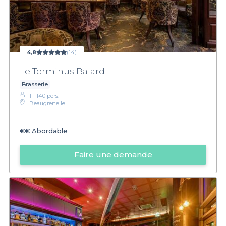
4,8
(14)
Le Terminus Balard
Brasserie
1 - 140 pers.
Beaugrenelle
€€
Abordable
Faire une demande