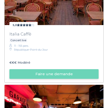
5,0
(1)
Italia Caffè
Concert live
11 - 155 pers.
République–Point-du-Jour
€€€
Modéré
Faire une demande