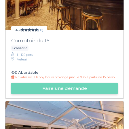
4,9
(18)
Comptoir du 16
Brasserie
1 - 120 pers.
Auteuil
€€
Abordable
Privateaser :
Happy hours prolongé jusque 00h à partir de 15 personnes !
Faire une demande