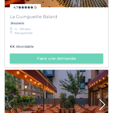
4,7
La Guinguette Balard
Brasserie
12 - 500 pers.
Beaugrenelle
€€
Abordable
Faire une demande