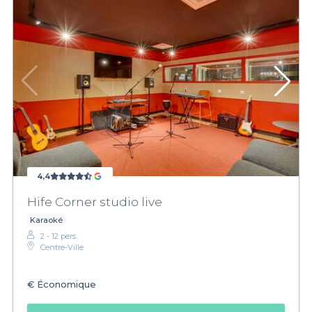
4,4
Hife Corner studio live
Karaoké
2 - 12 pers.
Centre-Ville
€
Économique