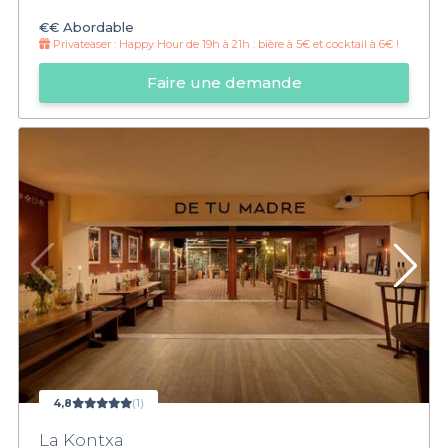
€€
Abordable
Privateaser :
Happy Hour de 19h à 21h : bière à 5€ et cocktail à 6€ !
Faire une demande
4,8
(1)
La Kontxa