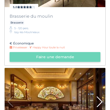
5,0
(1)
Brasserie du moulin
Brasserie
5 - 120 pers.
Issy-les-Moulineaux
€
Économique
Privateaser :
🍹 Happy Hour toute la nuit
Faire une demande