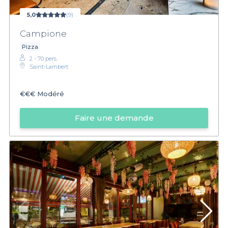
5,0
(9)
Campione
Pizza
2 - 70 pers.
Saint-Lambert
€€€
Modéré
Faire une demande