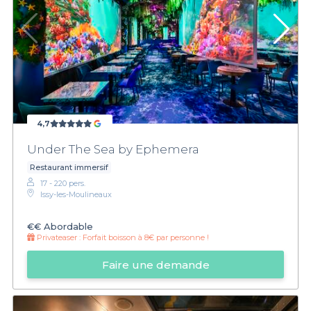
4,7
Under The Sea by Ephemera
Restaurant immersif
17 - 220 pers.
Issy-les-Moulineaux
€€
Abordable
Privateaser :
Forfait boisson à 8€ par personne !
Faire une demande