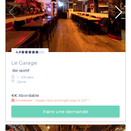
4,8
(26)
Le Garage
Bar sportif
1 - 200 pers.
Dôme
€€
Abordable
Privateaser :
Happy Hour prolongé jusqu'à 22h !
Faire une demande