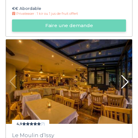
€€
Abordable
Privateaser :
1 kir ou 1 jus de fruit offert
Faire une demande
4,9
(7)
Le Moulin d’Issy