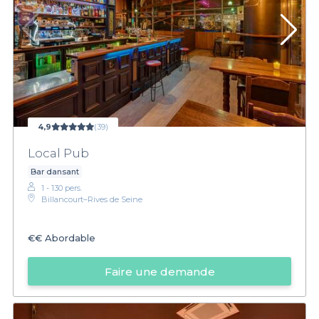
4,9
(39)
Local Pub
Bar dansant
1 - 130 pers.
Billancourt–Rives de Seine
€€
Abordable
Faire une demande