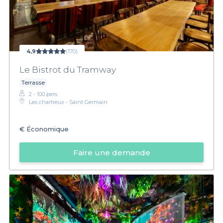
4,9
(170)
Le Bistrot du Tramway
Terrasse
2 - 100 pers.
Les chartreux - Saint Germain
€
Économique
Faire une demande