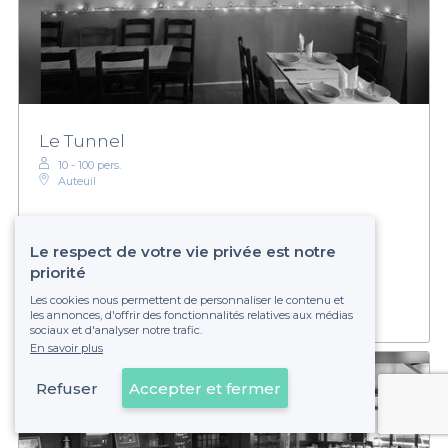
Le Tunnel
10 - 100 pers.
Auteuil
Le respect de votre vie privée est notre
€€
Abordable
Établissement non réservable
priorité
Les cookies nous permettent de personnaliser le contenu et
les annonces, d'offrir des fonctionnalités relatives aux médias
sociaux et d'analyser notre trafic.
En savoir plus
Refuser
Accepter et fermer
Voir sur la carte