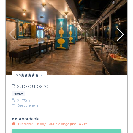
5,0
(3)
Bistro du parc
Bistrot
2 - 170 pers.
Beaugrenelle
€€
Abordable
Privateaser :
Happy Hour prolongé jusqu’à 21h