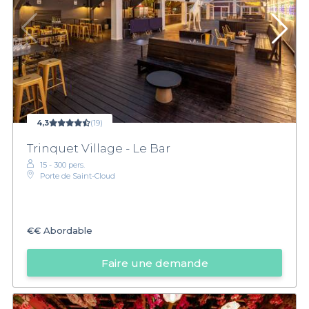
4,3
(19)
Trinquet Village - Le Bar
15 - 300 pers.
Porte de Saint-Cloud
€€
Abordable
Faire une demande