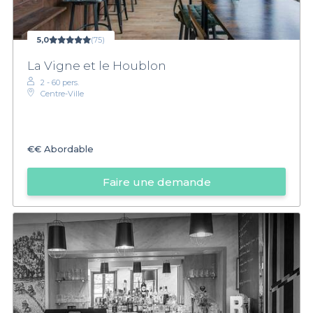
5,0
(75)
La Vigne et le Houblon
2 - 60 pers.
Centre-Ville
€€
Abordable
Faire une demande