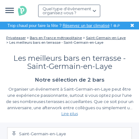
Quel type d'évènement
organisez-vous ?
✖
Trop chaud pour faire la fête ?
Réservez un bar climatisé
! ❄️🎉
Privateaser
Bars en France métropolitaine
Saint-Germain-en-Laye
Les meilleurs bars en terrasse - Saint-Germain-en-Laye
Les meilleurs bars en terrasse -
Saint-Germain-en-Laye
Notre sélection de 2 bars
Organiser un événement à Saint-Germain-en-Laye peut être
une expérience passionnante, surtout si vous optez pour l'une
de ses nombreuses terrasses accueillantes. Que ce soit pour un
anniversaire, une afterwork entre collègues ou simplement un
Lire plus
moment de convivialité entre amis, choisir un bar avec terrasse
permet de profiter de l'ambiance unique de cette ville,
Une simplicité de réservation sans pareil
entourée par la beauté du Parc des Trois Réservoirs et du
majestueux château.
Saint-Germain-en-Laye
Avec Privateaser, organiser votre sortie en terrasse devient un