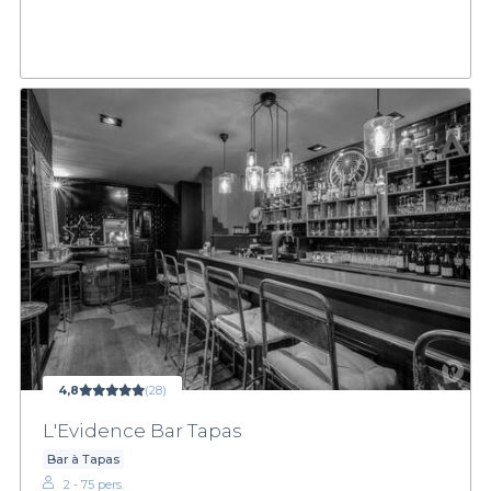
4,8
(28)
L'Evidence Bar Tapas
Bar à Tapas
2 - 75 pers.