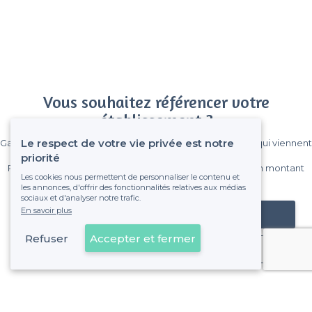
Vous souhaitez référencer votre
établissement ?
Le respect de votre vie privée est notre
Gagnez de nombreux clients parmi le million de visiteurs qui viennent
sur Privateaser chaque mois.
priorité
Pas de commissions et sans engagement, vous payez un montant
Les cookies nous permettent de personnaliser le contenu et
fixe sans risque de voir déraper la facture.
les annonces, d'offrir des fonctionnalités relatives aux médias
sociaux et d'analyser notre trafic.
En savoir plus
Référencer mon établissement
Refuser
Accepter et fermer
Déjà client