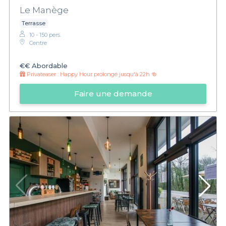
Le Manège
Terrasse
10 - 150 pers.
Centre
€€
Abordable
Privateaser :
Happy Hour prolongé jusqu'à 22h 🍻
Faire une demande