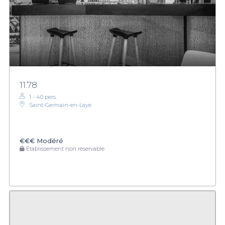
11.78
1 - 40 pers.
Saint-Germain-en-Laye
€€€
Modéré
Établissement non réservable