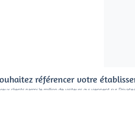
ouhaitez référencer votre établiss
x clients parmi le million de visiteurs qui viennent sur Privat
 sans engagement, vous payez un montant fixe sans risque de vo
Référencer mon établissement
Déjà client