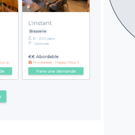
L'instant
Brasserie
8 - 200 pers.
Centrale
€€
Abordable
'à 22h 🍻
Privateaser : Happy Hour toute la nuit! ✨
de
Faire une demande
s