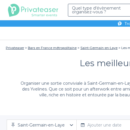
Quel type d'évènement
organisez-vous ?
Tro
Privateaser
Bars en France métropolitaine
Saint-Germain-en-Laye
Les m
Les meilleu
Organiser une sortie conviviale à Saint-Germain-en-Lay
des Yvelines. Que ce soit pour un afterwork entre am
ville, riche en histoire et entourée par la be
À travers Privateaser, nous vous facilitons la recher
Saint-Germain-en-Laye
gamme d'établissements, tous sélectionnés pour leur 
Ajouter une date