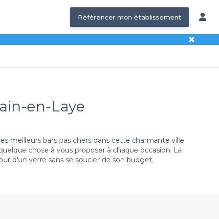
Référencer mon établissement
✖
main-en-Laye
des meilleurs bars pas chers dans cette charmante ville
s quelque chose à vous proposer à chaque occasion. La
utour d'un verre sans se soucier de son budget.
lateforme vous permet d'accéder rapidement à une large
s, vous pourrez consulter les offres disponibles, les