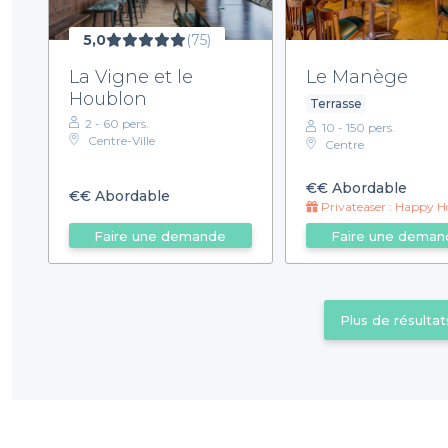
5,0
(75)
La Vigne et le
Le Manège
Houblon
Terrasse
2 - 60 pers.
10 - 150 pers.
Centre-Ville
Centre
€€
Abordable
€€
Abordable
Privateaser : Happy Hour prolongé jusqu
Faire une demande
Faire une deman
Plus de résultat