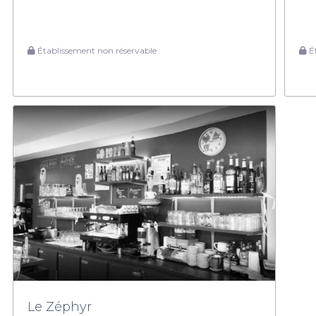
Établissement non réservable
Ét
Le Zéphyr