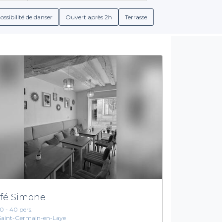
s de groupes proposés par les bars. Que vous soyez amateur de c
offre un assortiment de boissons qui saura ravir vos papilles.
ossibilité de danser
Ouvert après 2h
Terrasse
Diversité des choix et services inclus
 d'une multitude de choix. Les meilleurs bars pas chers de Sain
ste ou un lieu festif. De plus, beaucoup d'entre eux proposent d
des détails transparents sur les services offerts, vous êtes en mes
n’hésitez pas à utiliser Privateaser pour réserver un bar pas che
vous aider à créer une expérience mémorable. Visitez notre site
événement de manière simple et efficace.
fé Simone
10 - 40 pers.
Saint-Germain-en-Laye