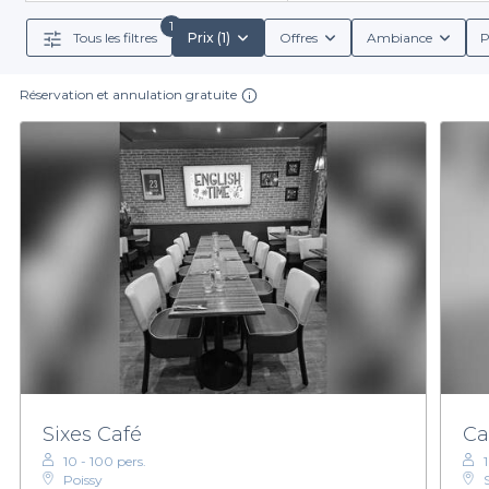
conditions de réservation, et même consulter les menu
1
Tous les filtres
Prix (1)
Offres
Ambiance
P
Réservation et annulation gratuite
En réservant sur notre plateforme, vous bénéficierez
variées, que ce soit un cadre urbain, un décor intimi
boissons, parfaites pour un apéritif dînatoire. Avec 
Pour votre prochaine sortie à Saint-Germain-en-Laye, 
les milliers d’options disponibles et laissez-nous 
Sixes Café
Ca
10 - 100 pers.
Poissy