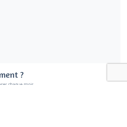
ement ?
easer chaque mois.
ir déraper la facture.