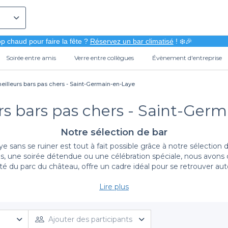
p chaud pour faire la fête ?
Réservez un bar climatisé
! ❄️🎉
Soirée entre amis
Verre entre collègues
Évènement d'entreprise
eilleurs bars pas chers - Saint-Germain-en-Laye
rs bars pas chers - Saint-Ger
Notre sélection de bar
e sans se ruiner est tout à fait possible grâce à notre sélection 
is, une soirée détendue ou une célébration spéciale, nous avon
auté du parc du château, offre un cadre idéal pour se retrouver a
Lire plus
La simplicité de réservation avec Privateaser
che de bars pas chers qui correspondent à vos attentes. Notre p
ambiance accueillante et leurs tarifs abordables. En quelques clic
Ajouter des participants