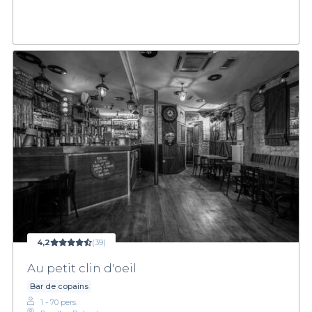
4,2
(39)
Au petit clin d'oeil
Bar de copains
1 - 70 pers.