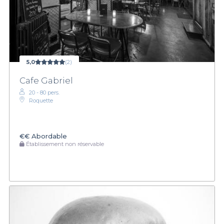
5,0
(2)
Cafe Gabriel
20 - 80 pers.
Roquette
€€
Abordable
Établissement non réservable