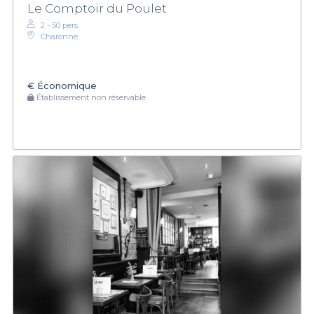
Le Comptoir du Poulet
2 - 50 pers.
Charonne
€
Économique
Établissement non réservable