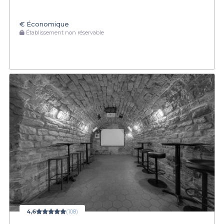
€
Économique
Établissement non réservable
4,6
(108)