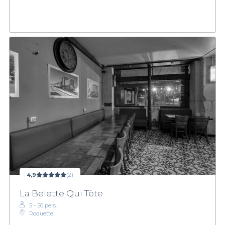
4,9
(2)
La Belette Qui Tète
5 - 50 pers.
Roquette