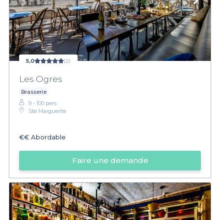
5,0
(2)
Les Ogres
Brasserie
9 - 100 pers.
Ste Marguerite
€€
Abordable
Faire une demande