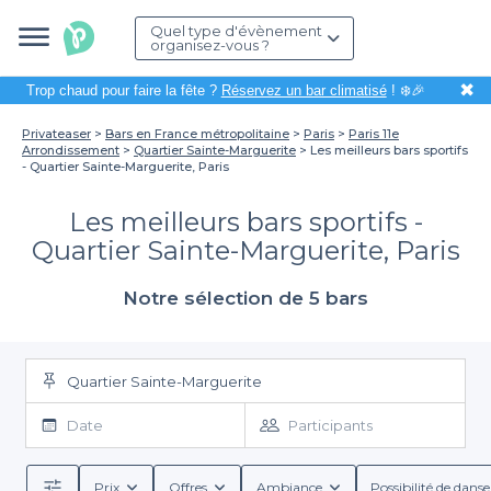
Quel type d'évènement
organisez-vous ?
✖
Trop chaud pour faire la fête ?
Réservez un bar climatisé
! ❄️🎉
Privateaser
Bars en France métropolitaine
Paris
Paris 11e
Arrondissement
Quartier Sainte-Marguerite
Les meilleurs bars sportifs
- Quartier Sainte-Marguerite, Paris
Les meilleurs bars sportifs -
Quartier Sainte-Marguerite, Paris
Notre sélection de 5 bars
Quartier Sainte-Marguerite
Date
Participants
Prix
Offres
Ambiance
Possibilité de danse