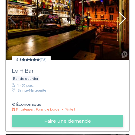
4,8
(118)
Le H Bar
Bar de quartier
1 - 70 pers.
Sainte-Marguerite
€
Économique
Privateaser :
Formule burger + Pinte !
Faire une demande