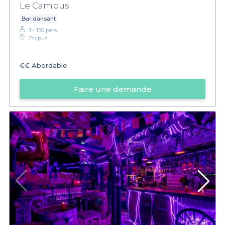
Le Campus
Bar dansant
1 - 150 pers.
Picpus
€€
Abordable
Faire une demande