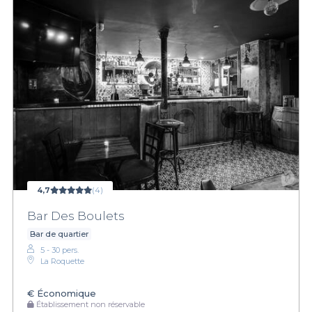
4,7
(4)
Bar Des Boulets
Bar de quartier
5 - 30 pers.
La Roquette
€
Économique
Établissement non réservable