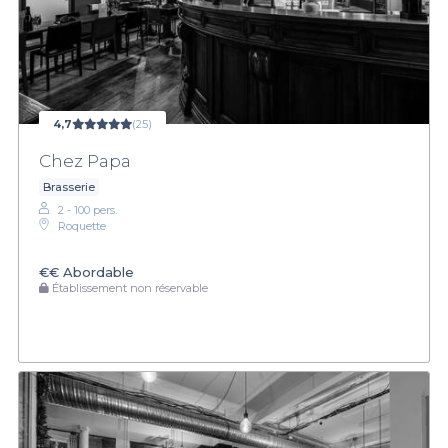
4,7
(25)
Chez Papa
Brasserie
2 - 100 pers.
Roquette
€€
Abordable
Établissement non réservable