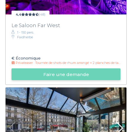
4,4
(48)
Le Saloon Far West
1 - 150 pers.
Faidherbe
€
Économique
Privateaser :
Tournée de shots de rhum arrangé + 2 planches de tapas mixtes offertes
Faire une demande