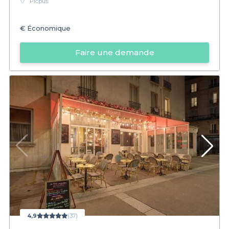
Picpus
€
Économique
Faire une demande
4,9
(37)