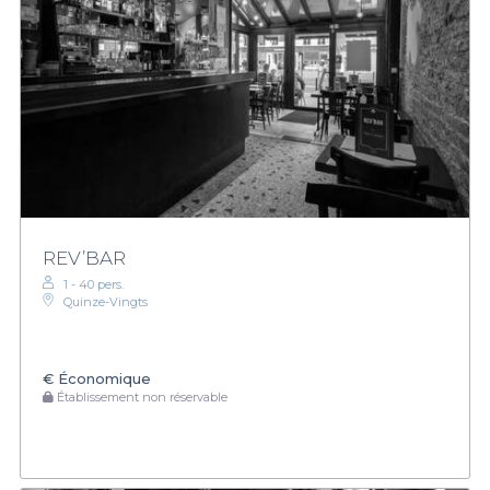
REV’BAR
1 - 40 pers.
Quinze-Vingts
€
Économique
Établissement non réservable