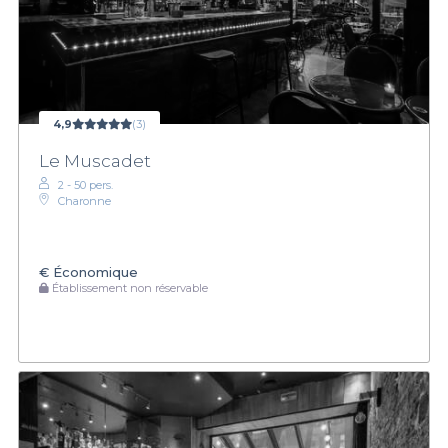
4,9
(3)
Le Muscadet
2 - 50 pers.
Charonne
€
Économique
Établissement non réservable