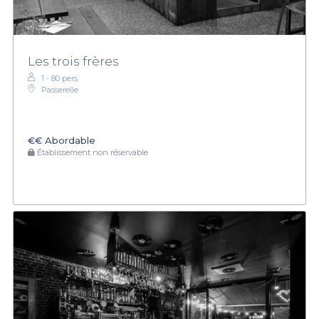
Les trois frères
1 - 80 pers.
Passerelle
€€
Abordable
Établissement non réservable