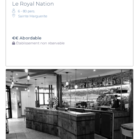
Le Royal Nation
6 - 80 pers.
Sainte Marguerite
€€
Abordable
Établissement non réservable