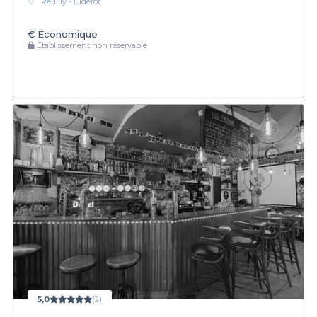
Reuilly - Diderot
€
Économique
Établissement non réservable
5,0
(2)