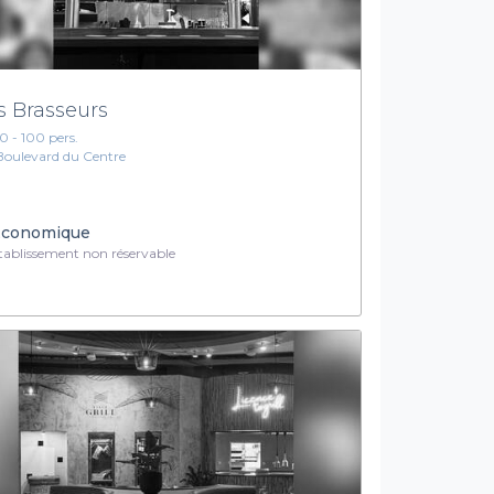
s Brasseurs
10 - 100 pers.
Boulevard du Centre
conomique
ablissement non réservable