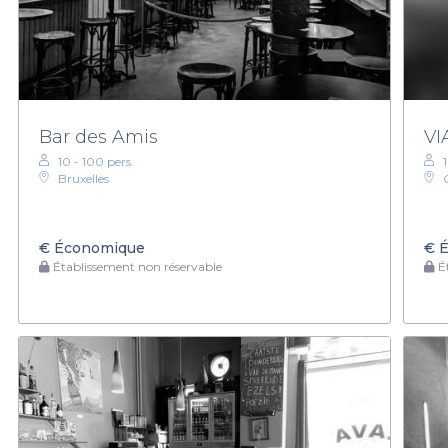
Bar des Amis
VI
10 - 100 pers.
Bruxelles
€
Économique
€
É
Établissement non réservable
Ét