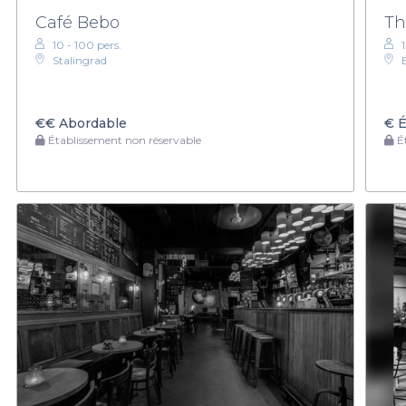
Café Bebo
Th
10 - 100 pers.
Stalingrad
€€
Abordable
€
É
Établissement non réservable
Ét