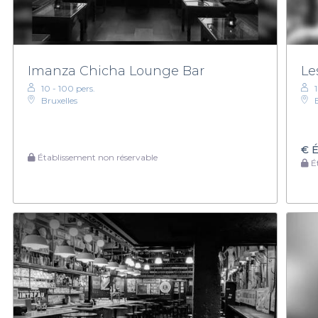
Imanza Chicha Lounge Bar
Le
10 - 100 pers.
Bruxelles
€
É
Établissement non réservable
Ét