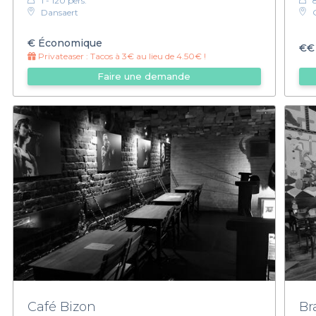
1 - 120 pers.
Dansaert
€
Économique
€€
Privateaser :
Tacos à 3€ au lieu de 4.50€ !
Faire une demande
Café Bizon
Br