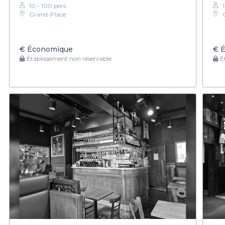
10 - 100 pers.
Grand-Place
€
Économique
€
É
Établissement non réservable
Ét