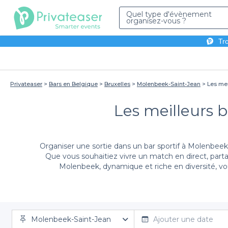
Quel type d'évènement
organisez-vous ?
Tro
Privateaser
Bars en Belgique
Bruxelles
Molenbeek-Saint-Jean
Les mei
Les meilleurs b
Organiser une sortie dans un bar sportif à Molenbeek-
Que vous souhaitiez vivre un match en direct, parta
Molenbeek, dynamique et riche en diversité, vo
Grâce à Privateaser, réserver votre bar sportif à Mol
Molenbeek-Saint-Jean
vos besoins. Vous trouverez facilement des bars d
Ajouter une date