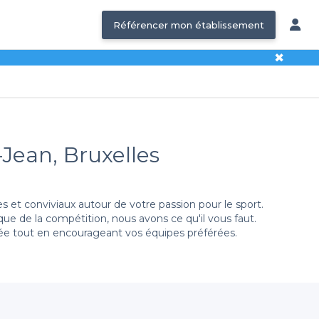
Référencer mon établissement
✖
-Jean, Bruxelles
s et conviviaux autour de votre passion pour le sport.
ue de la compétition, nous avons ce qu'il vous faut.
rée tout en encourageant vos équipes préférées.
accéder à un large éventail d'établissements adaptés à
 le rugby ou le basket. De plus, des conditions de