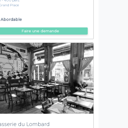
8 - 400 pers.
Grand Place
Abordable
Faire une demande
asserie du Lombard