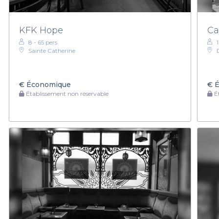
KFK Hope
Ca
8 - 65 pers.
Sainte Catherine
€
Économique
€
É
Établissement non réservable
Ét