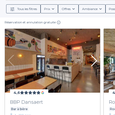
réservation claires et des menus de groupe bien a
cock
Tous les filtres
Prix
Offres
Ambiance
Poss
Réservation et annulation gratuite
En parcourant notre sélection, vous découvrirez non
et d'offres. Vous pouvez opter pour un bar tranquille, p
des formules incluant nourriture et boiss
Pour faire de votre prochaine sortie sportive à Mo
accueilleront pour vibrer ensemble au rythme des évé
4,6
4
BBP Dansaert
Ro
Bar à bière
Ro