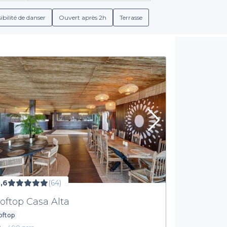
daptés à tous les goûts et budgets sont à votre disposition. Que
tails plus élaborés, les bars sportifs de la région sauront vous rég
ibilité de danser
Ouvert après 2h
Terrasse
Explorez un choix varié
 seulement des établissements proposant la diffusion de vos mat
arfait pour discuter entre amis, ou choisir un lieu où l’ambiance f
ons sont souvent disponibles, intégrant des produits locaux qui me
lenbeek un moment mémorable, faites confiance à Privateaser. N'
nements sportifs. Visitez notre site dès maintenant et lancez-v
sportif !
,6
(64)
oftop Casa Alta
oftop