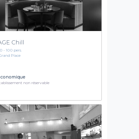
AGE Chill
10 - 100 pers.
Grand Place
conomique
ablissement non réservable