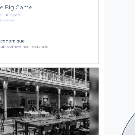
e Big Game
10 - 100 pers.
Bruxelles
conomique
ablissement non réservable