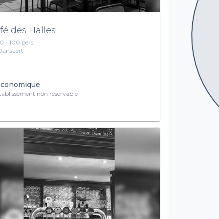
fé des Halles
10 - 100 pers.
Dansaert
conomique
ablissement non réservable