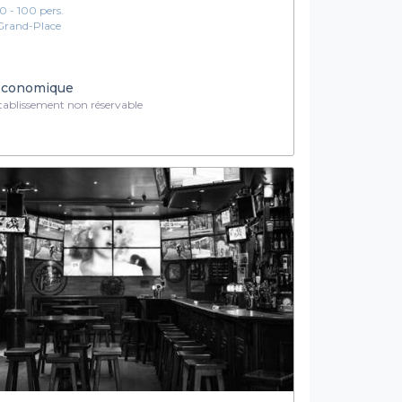
10 - 100 pers.
Grand-Place
conomique
ablissement non réservable