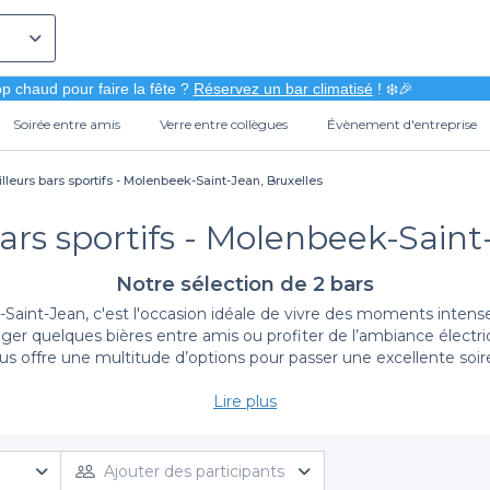
p chaud pour faire la fête ?
Réservez un bar climatisé
! ❄️🎉
Soirée entre amis
Verre entre collègues
Évènement d'entreprise
lleurs bars sportifs - Molenbeek-Saint-Jean, Bruxelles
ars sportifs - Molenbeek-Saint
Notre sélection de 2 bars
Saint-Jean, c'est l'occasion idéale de vivre des moments intense
ger quelques bières entre amis ou profiter de l’ambiance électriq
us offre une multitude d’options pour passer une excellente soi
Lire plus
La simplicité de la réservation avec Privateaser
enbeek devient un jeu d'enfant. Notre plateforme vous permet d'
iffusant tous les grands événements sportifs, que ce soit le foot,
Ajouter des participants