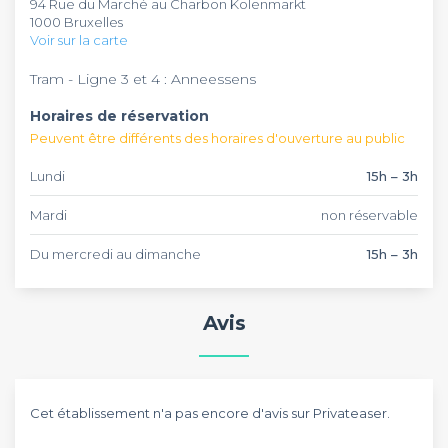
94 Rue du Marché au Charbon Kolenmarkt
régulièrement des matchs.
afterwork, ou simplement pour un pot de départ. Pour
1000 Bruxelles
toutes réservations, vous avez à disposition du matériel de
Voir sur la carte
projection. Si vous voulez réussir votre prochaine sortie en
groupe, réservez quelques tables dès maintenant.
Tram - Ligne 3 et 4 : Anneessens
Horaires de réservation
Peuvent être différents des horaires d'ouverture au public
Lundi
15h – 3h
Mardi
non réservable
Du mercredi au dimanche
15h – 3h
Avis
Cet établissement n'a pas encore d'avis sur Privateaser.