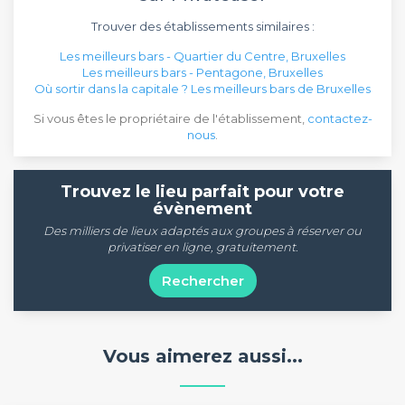
Trouver des établissements similaires :
Les meilleurs bars - Quartier du Centre, Bruxelles
Les meilleurs bars - Pentagone, Bruxelles
Où sortir dans la capitale ? Les meilleurs bars de Bruxelles
Si vous êtes le propriétaire de l'établissement,
contactez-
nous
.
Trouvez le lieu parfait pour votre
évènement
Des milliers de lieux adaptés aux groupes à réserver ou
privatiser en ligne, gratuitement.
Rechercher
Vous aimerez aussi...