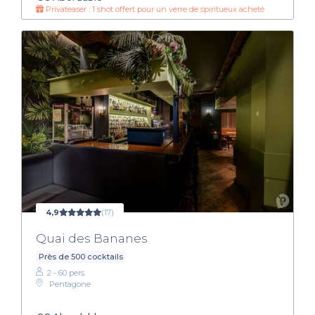
Privateaser : 1 shot offert pour un verre de spiritueux acheté
4,9
(17)
Quai des Bananes
Près de 500 cocktails
2 - 60 pers.
Pentagone