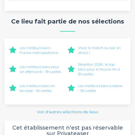
Ce lieu fait partie de nos sélections
Les meilleurs bars -
Vivez le match au bar en
France métropolitaine
direct !
Réveillon 2026 : le top
Les meilleurs bars pour
bars pour le Nouvel An à
un afterwork - Bruxelles
Bruxelles
Les meilleurs bars en
Les meilleurs bars à bières
terrasse - Bruxelles
- Bruxelles
Voir d'autres sélections de lieux
Cet établissement n'est pas réservable
sur Privateaser