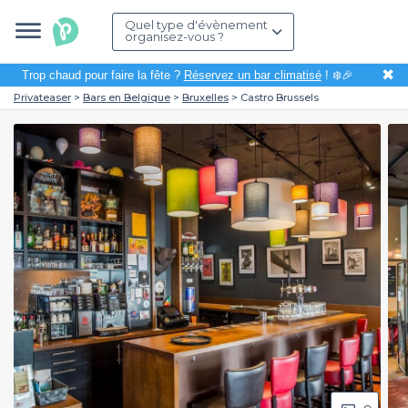
Quel type d'évènement
organisez-vous ?
✖
Trop chaud pour faire la fête ?
Réservez un bar climatisé
! ❄️🎉
Privateaser
Bars en Belgique
Bruxelles
Castro Brussels