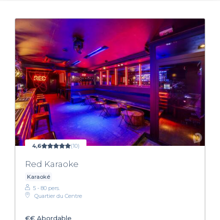
4,6
(10)
Red Karaoke
Karaoké
5 - 80 pers.
Quartier du Centre
€€
Abordable