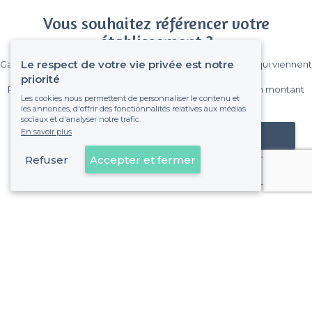
Vous souhaitez référencer votre
établissement ?
Le respect de votre vie privée est notre
Gagnez de nombreux clients parmi le million de visiteurs qui viennent
sur Privateaser chaque mois.
priorité
Pas de commissions et sans engagement, vous payez un montant
Les cookies nous permettent de personnaliser le contenu et
fixe sans risque de voir déraper la facture.
les annonces, d'offrir des fonctionnalités relatives aux médias
sociaux et d'analyser notre trafic.
En savoir plus
Référencer mon établissement
Refuser
Accepter et fermer
Déjà client
À propos de Privateaser
Privateaser Media