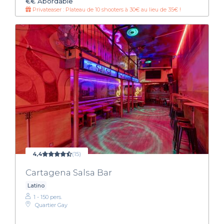
€€
Abordable
Privateaser : Plateau de 10 shooters à 30€ au lieu de 35€ !
4,4
(15)
Cartagena Salsa Bar
Latino
1 - 150 pers.
Quartier Gay