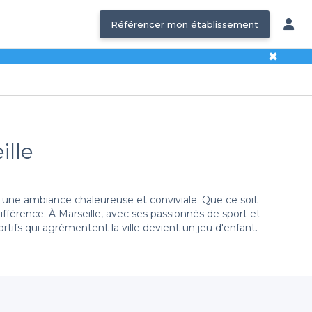
Référencer mon établissement
✖
ille
une ambiance chaleureuse et conviviale. Que ce soit
ifférence. À Marseille, avec ses passionnés de sport et
rtifs qui agrémentent la ville devient un jeu d'enfant.
moments d'excitation partagés. Vous y trouverez des
 une victoire ou un endroit plus intimiste pour un