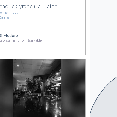
bac Le Cyrano (La Plaine)
10 - 100 pers.
Camas
€
Modéré
ablissement non réservable