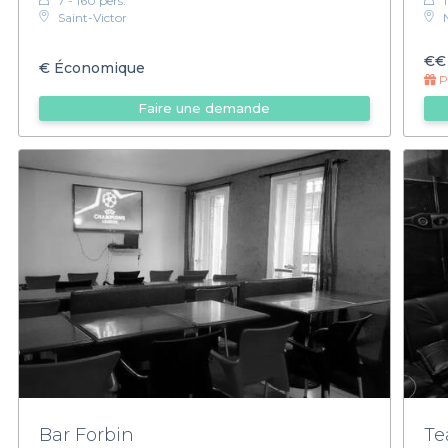
7 - 160 pers.
1
Saint-Victor
€€
€
Économique
Pr
Faire une demande
Bar Forbin
Te