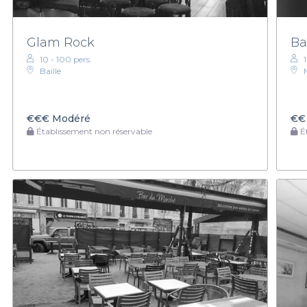
Glam Rock
Ba
10 - 100 pers.
Baille
€€€
Modéré
€€
Établissement non réservable
Ét