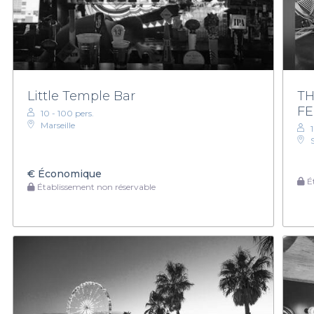
Little Temple Bar
TH
FE
10 - 100 pers.
Marseille
€
Économique
Ét
Établissement non réservable