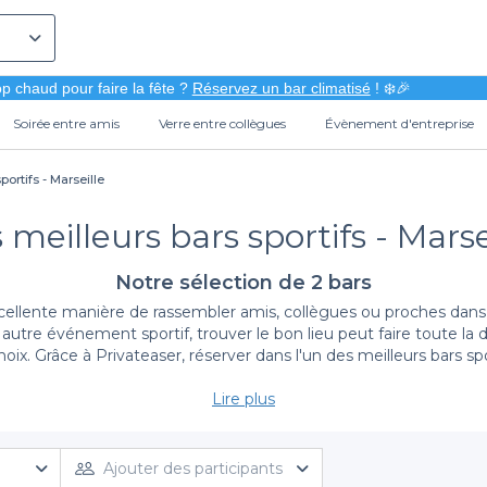
p chaud pour faire la fête ?
Réservez un bar climatisé
! ❄️🎉
Soirée entre amis
Verre entre collègues
Évènement d'entreprise
portifs - Marseille
 meilleurs bars sportifs - Marse
Notre sélection de 2 bars
ellente manière de rassembler amis, collègues ou proches dans 
utre événement sportif, trouver le bon lieu peut faire toute la d
x. Grâce à Privateaser, réserver dans l'un des meilleurs bars spo
Lire plus
Un choix varié de bars sportifs
ersifiée
de bars sportifs à Marseille, où vous pourrez vivre des 
 les ambiances, que vous recherchiez un lieu animé pour célébrer
Ajouter des participants