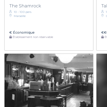
The Shamrock
Ta
10 - 100 pers.
Marseille
€
Économique
€€
Établissement non réservable
Ét