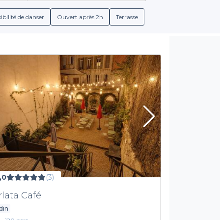
ffrir un large éventail d'options, incluant divers types de bois
événements sportifs.
ibilité de danser
Ouvert après 2h
Terrasse
Simplicité de réservation
e n'a jamais été aussi simple. Avec Privateaser, vous pouvez expl
étaillées, vous informant sur les offres de nourriture, de boisson
s aurez ainsi la garantie de trouver le bar qui répond parfaiteme
ivateaser. Ne laissez pas le stress de l’organisation vous freiner 
ience dans l’un des meilleurs bars sportifs de la ville. La passion
,0
(3)
rlata Café
din