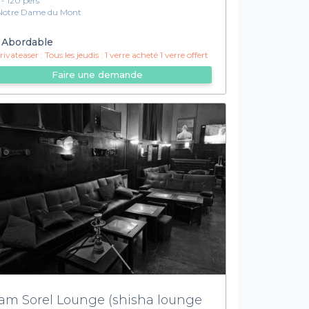
 - 120 pers.
Notre Dame du Mont
Abordable
ivateaser :
Tous les jeudis : 1 verre acheté 1 verre offert
Faire une demande
am Sorel Lounge (shisha lounge