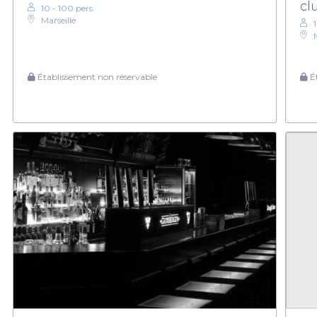
cl
10 - 100 pers.
Marseille
Établissement non réservable
Ét