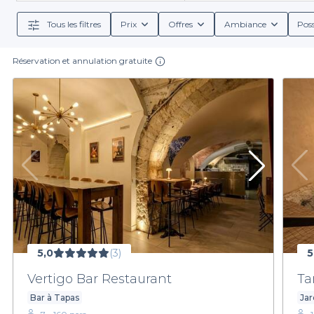
afterwork entre amis. Notre engagement est de vous o
Tous les filtres
Prix
Offres
Ambiance
Poss
Réservation et annulation gratuite
Réserver votre soirée dans un bar sportif à Marseill
établissement présente des conditions de réservation d
s'y dégagent. Vou
Venez vivre l'émotion du sport à Marseille grâce à Pr
maintenant votre expér
5,0
(3)
5
Vertigo Bar Restaurant
Ta
Bar à Tapas
Jar