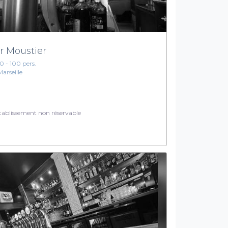
r Moustier
10 - 100 pers.
Marseille
ablissement non réservable