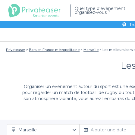
Quel type d'évènement
organisez-vous ?
Tro
Privateaser
Bars en France métropolitaine
Marseille
Les meilleurs bars s
Les
Organiser un événement autour du sport est une exc
pour regarder un match de football, de rugby ou tout a
son atmosphère vibrante, vous aurez l’embarras du choi
Notre plateforme vous propose une
sélection div
Marseille
établissements adaptés à tous les goûts et toutes
Ajouter une date