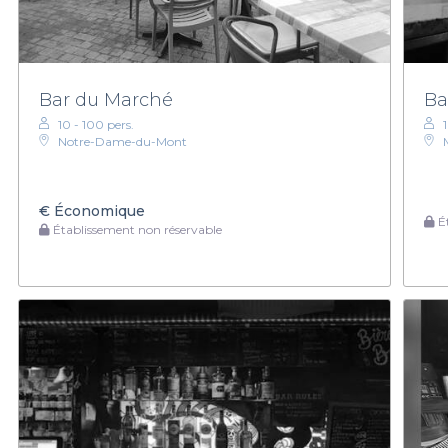
Bar du Marché
Ba
10 - 100 pers.
Notre-Dame-du-Mont
€
Économique
Ét
Établissement non réservable