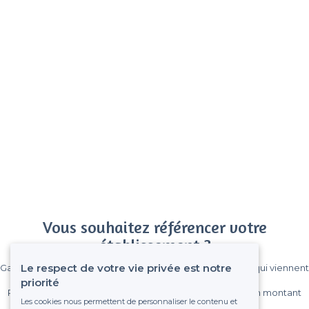
Vous souhaitez référencer votre
établissement ?
Le respect de votre vie privée est notre
Gagnez de nombreux clients parmi le million de visiteurs qui viennent
sur Privateaser chaque mois.
priorité
Pas de commissions et sans engagement, vous payez un montant
Les cookies nous permettent de personnaliser le contenu et
fixe sans risque de voir déraper la facture.