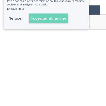
les annonces, d'offrir des fonctionnalités relatives aux médias
sociaux et d'analyser notre trafic.
En savoir plus
Référencer mon établissement
Refuser
Accepter et fermer
Déjà client
Créteil - Alentours
<
Vivez le match au bar en direct !
Créteil - Types de lieux
<
Les meilleurs bars - Créteil
Les meilleurs bars dansants - Créteil