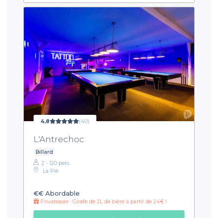
4,8
(40)
L'Antrechoc
Billard
2 - 120 pers.
La Pie
€€
Abordable
Privateaser : Girafe de 2L de bière à partir de 24€ !