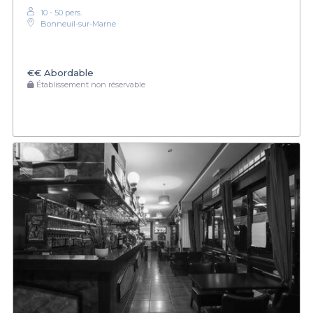
10 - 50 pers.
Bonneuil-sur-Marne
€€
Abordable
Établissement non réservable