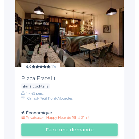
4,9
(10)
Pizza Fratelli
Bar à cocktails
1 - 45 pers.
Carnot-Petit Pont-Alouettes
€
Économique
Privateaser : Happy Hour de 19h à 21h !
Faire une demande