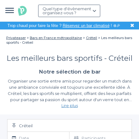
Quel type d'évènement
organisez-vous ?
✖
Trop chaud pour faire la fête ?
Réservez un bar climatisé
! ❄️🎉
Privateaser
Bars en France métropolitaine
Créteil
Les meilleurs bars
sportifs - Créteil
Les meilleurs bars sportifs - Créteil
Notre sélection de bar
Organiser une sortie entre amis pour regarder un match dans
une ambiance conviviale est toujours une excellente idée. À
Créteil, les bars sportifs se multiplient, offrant des lieux parfaits
pour partager sa passion du sport autour d'un verre tout en
Lire plus
encourageant son équipe favorite. Que ce soit pour une grande
rencontre de football, un match de rugby ou un événement
La simplicité de réserver avec Privateaser
sportif international, le cadre joue un rôle essentiel pour vivre
ces moments d’émotion.
Créteil
Notre plateforme Privateaser vous facilite la vie en offrant une
sélection variée de bars sportifs à Créteil. En quelques clics, nous
Date
Participants