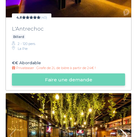
4,8
(40)
L'Antrechoc
Billard
2 - 120 pers.
La Pie
€€
Abordable
Privateaser :
Girafe de 2L de bière à partir de 24€ !
Faire une demande