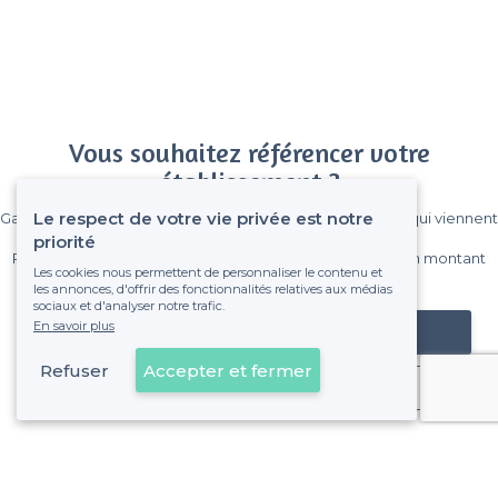
Vous souhaitez référencer votre
établissement ?
Le respect de votre vie privée est notre
Gagnez de nombreux clients parmi le million de visiteurs qui viennent
sur Privateaser chaque mois.
priorité
Pas de commissions et sans engagement, vous payez un montant
Les cookies nous permettent de personnaliser le contenu et
fixe sans risque de voir déraper la facture.
les annonces, d'offrir des fonctionnalités relatives aux médias
sociaux et d'analyser notre trafic.
En savoir plus
Référencer mon établissement
Refuser
Accepter et fermer
Déjà client