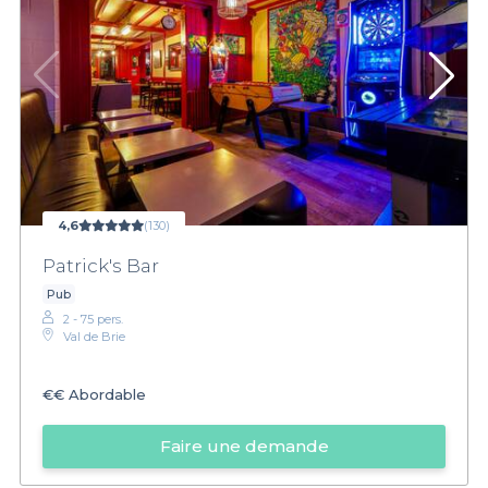
4,6
(130)
Patrick's Bar
Pub
2 - 75 pers.
Val de Brie
€€
Abordable
Faire une demande