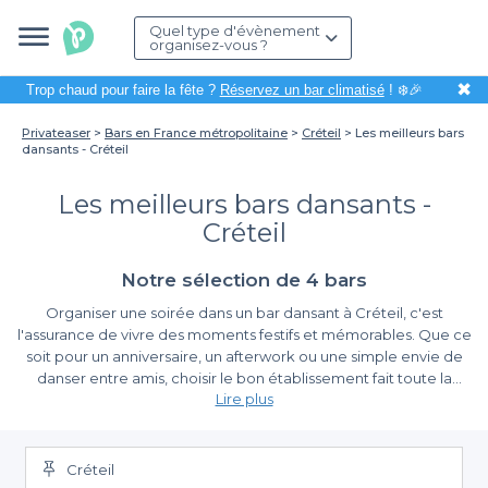
Quel type d'évènement
organisez-vous ?
✖
Trop chaud pour faire la fête ?
Réservez un bar climatisé
! ❄️🎉
Privateaser
Bars en France métropolitaine
Créteil
Les meilleurs bars
dansants - Créteil
Les meilleurs bars dansants -
Créteil
Notre sélection de 4 bars
Organiser une soirée dans un bar dansant à Créteil, c'est
l'assurance de vivre des moments festifs et mémorables. Que ce
soit pour un anniversaire, un afterwork ou une simple envie de
danser entre amis, choisir le bon établissement fait toute la
Lire plus
différence. Grâce à notre sélection de bars dansants, vous
pourrez profiter d'une ambiance animée, d'une musique
Un service de réservation simple et efficace
entraînante et d'un service soigné, le tout dans un cadre
agréable.
Créteil
Nous vous proposons une gamme diversifiée de bars dansants à