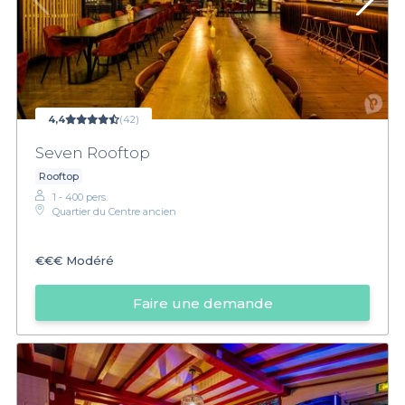
4,4
(42)
Seven Rooftop
Rooftop
1 - 400 pers.
Quartier du Centre ancien
€€€
Modéré
Faire une demande