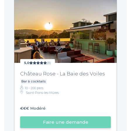
5,0
(8)
Château Rose - La Baie des Voiles
Bar à cocktails
10 - 200 pers.
Saint-Pons-les-Mûres
€€€
Modéré
Faire une demande