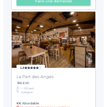
Faire une demande
4,8
(1)
La Part des Anges
Bar à vin
1 - 200 pers.
Aubagne
€€
Abordable