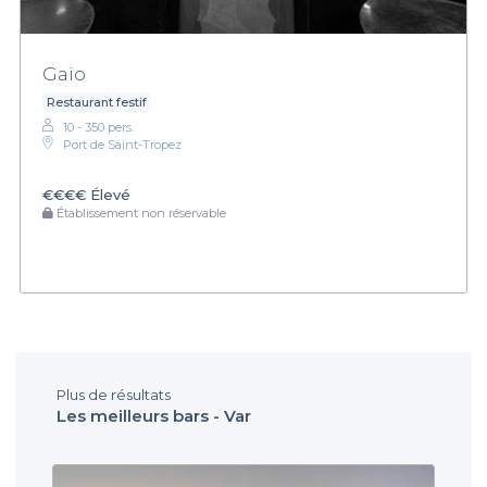
Gaïo
Restaurant festif
10 - 350 pers.
Port de Saint-Tropez
€€€€
Élevé
Établissement non réservable
Plus de résultats
Les meilleurs bars - Var