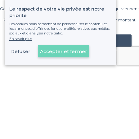
Le respect de votre vie privée est notre
Gagnez de nombreux clients parmi le million de visiteurs qui viennent
sur Privateaser chaque mois.
priorité
Pas de commissions et sans engagement, vous payez un montant
Les cookies nous permettent de personnaliser le contenu et
fixe sans risque de voir déraper la facture.
les annonces, d'offrir des fonctionnalités relatives aux médias
sociaux et d'analyser notre trafic.
En savoir plus
Référencer mon établissement
Refuser
Accepter et fermer
Déjà client
Saint-Tropez - Alentours
<
Les meilleurs bars - Var
Saint-Tropez - Types d'évènements
Les meilleurs bars pour fêter son anniversaire - Saint-Trop
Les meilleurs bars pour un afterwork - Saint-Tropez