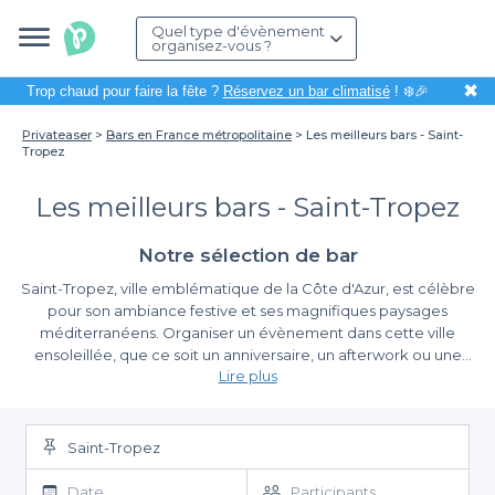
Quel type d'évènement
organisez-vous ?
✖
Trop chaud pour faire la fête ?
Réservez un bar climatisé
! ❄️🎉
Privateaser
Bars en France métropolitaine
Les meilleurs bars - Saint-
Tropez
Les meilleurs bars - Saint-Tropez
Notre sélection de bar
Saint-Tropez, ville emblématique de la Côte d'Azur, est célèbre
pour son ambiance festive et ses magnifiques paysages
méditerranéens. Organiser un évènement dans cette ville
ensoleillée, que ce soit un anniversaire, un afterwork ou une
Lire plus
soirée entre amis, promet d'être une expérience inoubliable.
Grâce à son offre variée de bars, chacun peut trouver l'endroit
Simplifiez vos réservations avec Privateaser
idéal pour profiter d'un moment convivial autour d'un verre.
Saint-Tropez
En passant par Privateaser, la réservation d'un bar à Saint-Tropez
devient un jeu d'enfant. Nous avons rassemblé une sélection de
Date
Participants