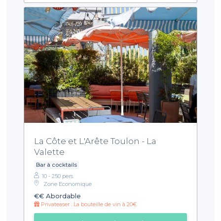
La Côte et L'Arête Toulon - La
Valette
Bar à cocktails
10 - 250 pers.
Zone Economique
€€
Abordable
Privateaser : La bouteille de vin à 20€