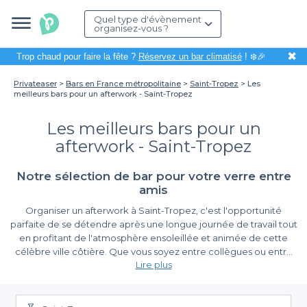
Quel type d'évènement
organisez-vous ?
✖
Trop chaud pour faire la fête ?
Réservez un bar climatisé
! ❄️🎉
Privateaser
Bars en France métropolitaine
Saint-Tropez
Les
meilleurs bars pour un afterwork - Saint-Tropez
Les meilleurs bars pour un
afterwork - Saint-Tropez
Notre sélection de bar pour votre verre entre
amis
Organiser un afterwork à Saint-Tropez, c'est l'opportunité
parfaite de se détendre après une longue journée de travail tout
en profitant de l'atmosphère ensoleillée et animée de cette
célèbre ville côtière. Que vous soyez entre collègues ou entre
Lire plus
amis, choisir le bon bar peut transformer cette soirée en un
moment inoubliable. Grâce à Privateaser, vous n'avez pas besoin
La simplicité de réservation avec Privateaser
de passer des heures à chercher le lieu idéal. Nous vous
facilitons la tâche en vous proposant une sélection de bars qui