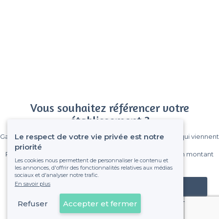
Vous souhaitez référencer votre
établissement ?
Le respect de votre vie privée est notre
Gagnez de nombreux clients parmi le million de visiteurs qui viennent
sur Privateaser chaque mois.
priorité
Pas de commissions et sans engagement, vous payez un montant
Les cookies nous permettent de personnaliser le contenu et
fixe sans risque de voir déraper la facture.
les annonces, d'offrir des fonctionnalités relatives aux médias
sociaux et d'analyser notre trafic.
En savoir plus
Référencer mon établissement
Refuser
Accepter et fermer
Déjà client