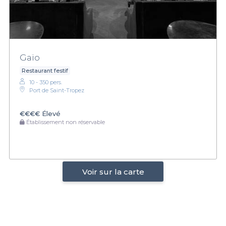
Gaïo
Restaurant festif
10 - 350 pers.
Port de Saint-Tropez
€€€€
Élevé
Établissement non réservable
Voir sur la carte