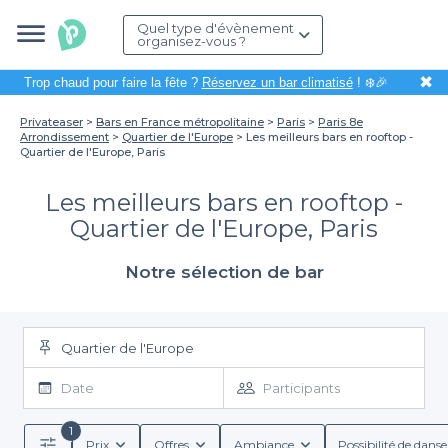
Quel type d'évènement
organisez-vous ?
✖
Trop chaud pour faire la fête ?
Réservez un bar climatisé
! ❄️🎉
Privateaser
Bars en France métropolitaine
Paris
Paris 8e
Arrondissement
Quartier de l'Europe
Les meilleurs bars en rooftop -
Quartier de l'Europe, Paris
Les meilleurs bars en rooftop -
Quartier de l'Europe, Paris
Notre sélection de bar
Quartier de l'Europe
Date
Participants
1
Prix
Offres
Ambiance
Possibilité de danse