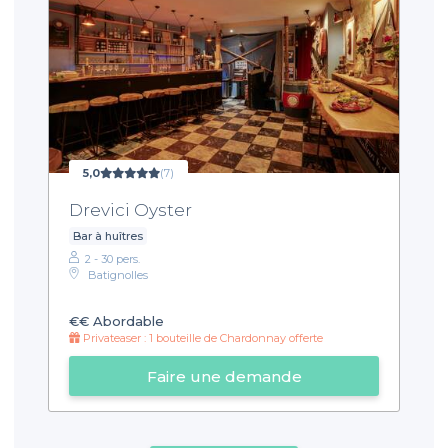
5,0
(7)
Drevici Oyster
Bar à huîtres
2 - 30 pers.
Batignolles
€€
Abordable
Privateaser : 1 bouteille de Chardonnay offerte
Faire une demande