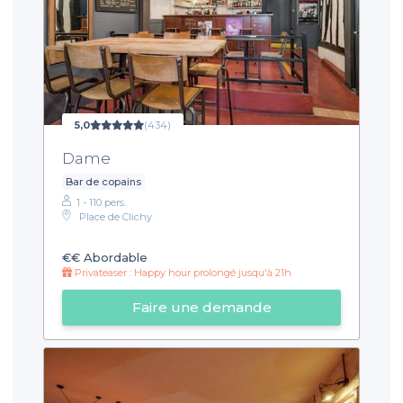
5,0
(434)
Dame
Bar de copains
1 - 110 pers.
Place de Clichy
€€
Abordable
Privateaser : Happy hour prolongé jusqu'à 21h
Faire une demande