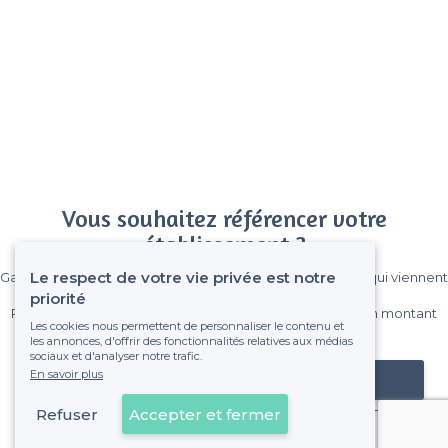
Vous souhaitez référencer votre
établissement ?
Le respect de votre vie privée est notre
Gagnez de nombreux clients parmi le million de visiteurs qui viennent
sur Privateaser chaque mois.
priorité
Pas de commissions et sans engagement, vous payez un montant
Les cookies nous permettent de personnaliser le contenu et
fixe sans risque de voir déraper la facture.
les annonces, d'offrir des fonctionnalités relatives aux médias
sociaux et d'analyser notre trafic.
En savoir plus
Référencer mon établissement
Refuser
Accepter et fermer
Déjà client