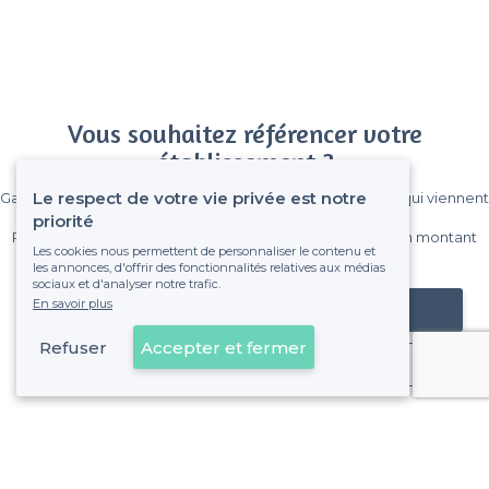
Vous souhaitez référencer votre
établissement ?
Le respect de votre vie privée est notre
Gagnez de nombreux clients parmi le million de visiteurs qui viennent
sur Privateaser chaque mois.
priorité
Pas de commissions et sans engagement, vous payez un montant
Les cookies nous permettent de personnaliser le contenu et
fixe sans risque de voir déraper la facture.
les annonces, d'offrir des fonctionnalités relatives aux médias
sociaux et d'analyser notre trafic.
En savoir plus
Référencer mon établissement
Refuser
Accepter et fermer
Déjà client
Clermont-Ferrand - Types de lieux