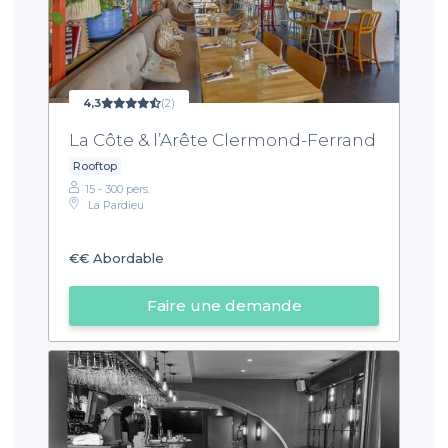
4,3
(2)
La Côte & l’Arête Clermond-Ferrand
Rooftop
15 - 300 pers.
La Pardieu
€€
Abordable
Faire une demande