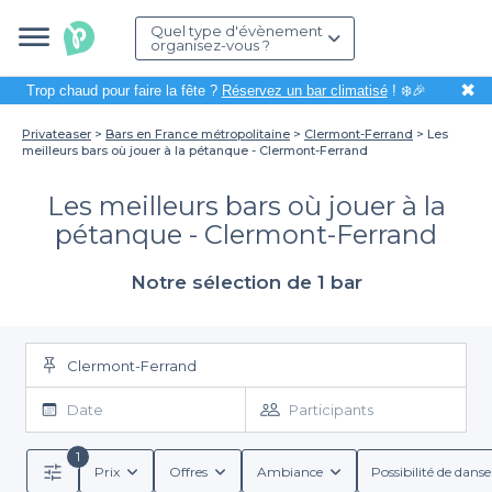
Quel type d'évènement
organisez-vous ?
✖
Trop chaud pour faire la fête ?
Réservez un bar climatisé
! ❄️🎉
Privateaser
Bars en France métropolitaine
Clermont-Ferrand
Les
meilleurs bars où jouer à la pétanque - Clermont-Ferrand
Les meilleurs bars où jouer à la
pétanque - Clermont-Ferrand
Notre sélection de 1 bar
Clermont-Ferrand
Date
Participants
1
Prix
Offres
Ambiance
Possibilité de danse