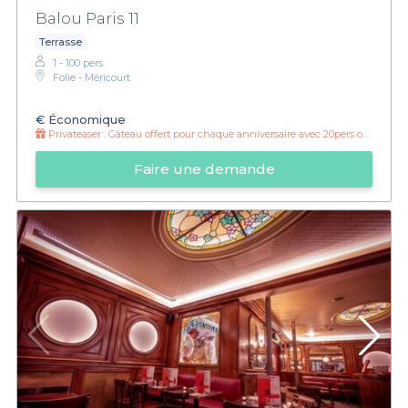
Balou Paris 11
Terrasse
1 - 100 pers.
Folie - Méricourt
€
Économique
Privateaser :
Gâteau offert pour chaque anniversaire avec 20pers ou plus
Faire une demande