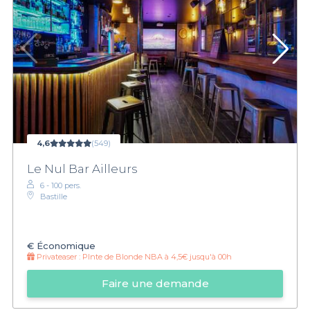
4,6
(549)
Le Nul Bar Ailleurs
6 - 100 pers.
Bastille
€
Économique
Privateaser :
PInte de Blonde NBA à 4,5€ jusqu'à 00h
Faire une demande