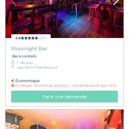
4,6
(434)
Moonlight Bar
Bar à cocktails
1 - 160 pers.
Léon-Blum Folie-Regnault
€
Économique
Privateaser :
Bouteille de spiritueux + 2 bouteilles de soft pour 120 euros eu lieu de 150 euros
Faire une demande