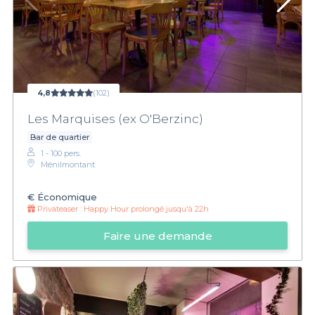
4,8
(102)
Les Marquises (ex O'Berzinc)
Bar de quartier
1 - 100 pers.
Ménilmontant
€
Économique
Privateaser :
Happy Hour prolongé jusqu'à 22h
Faire une demande