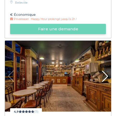
Belleville
€
Économique
Privateaser :
Happy Hour prolongé jusqu'à 2h !
Faire une demande
4,9
(11)