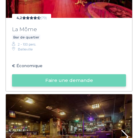
4,2
(79)
La Môme
Bar de quartier
2 - 100 pers.
Belleville
€
Économique
Faire une demande