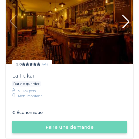
5,0
(44)
La Fukaï
Bar de quartier
5 - 120 pers.
Ménilmontant
€
Économique
Faire une demande