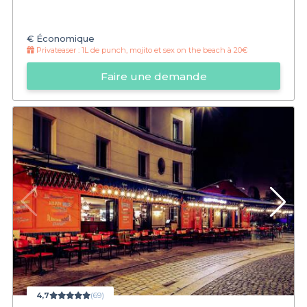
€
Économique
Privateaser :
1L de punch, mojito et sex on the beach à 20€
Faire une demande
4,7
(69)