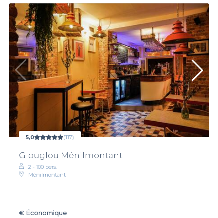
5,0
(117)
Glouglou Ménilmontant
2 - 100 pers.
Ménilmontant
€
Économique