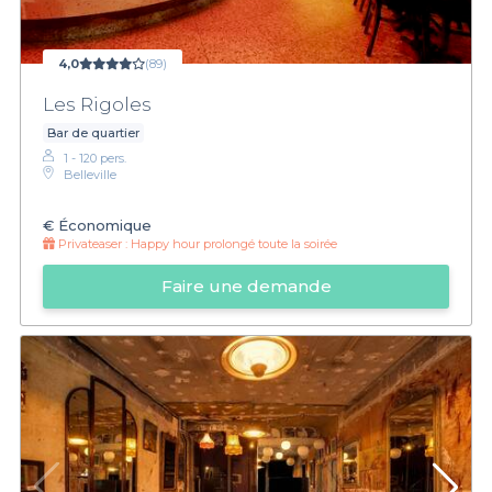
4,0
(89)
Les Rigoles
Bar de quartier
1 - 120 pers.
Belleville
€
Économique
Privateaser :
Happy hour prolongé toute la soirée
Faire une demande