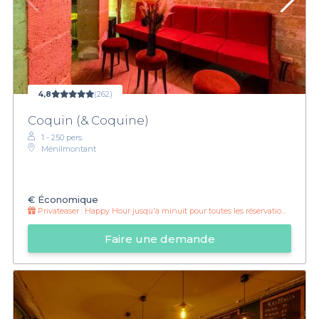
4,8
(262)
Coquin (& Coquine)
1 - 250 pers.
Ménilmontant
€
Économique
Privateaser :
Happy Hour jusqu'à minuit pour toutes les réservations Privateaser 🌈☀️
Faire une demande