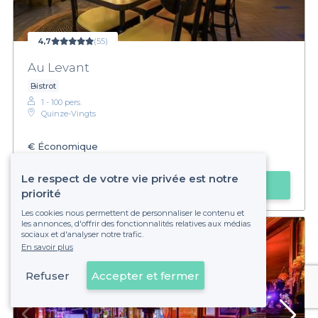
4,7
(55)
Au Levant
Bistrot
1 - 100 pers.
Quinze-Vingts
€
Économique
Privateaser :
Happy Hour prolongé jusqu'à minuit !
Le respect de votre vie privée est notre
Faire une demande
priorité
Les cookies nous permettent de personnaliser le contenu et
les annonces, d'offrir des fonctionnalités relatives aux médias
sociaux et d'analyser notre trafic.
En savoir plus
Refuser
Accepter et fermer
Voir sur la carte