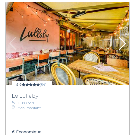
4,9
(541)
Le Lullaby
1 - 100 pers.
Menilmontant
€
Économique