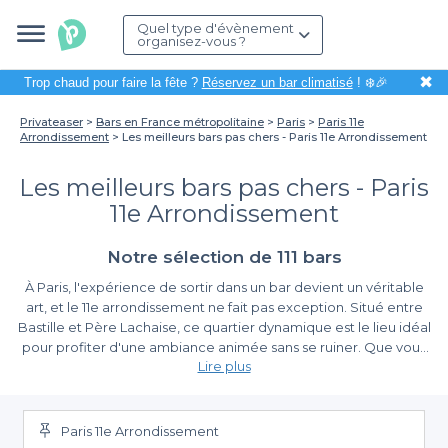
Quel type d'évènement
organisez-vous ?
✖
Trop chaud pour faire la fête ?
Réservez un bar climatisé
! ❄️🎉
Privateaser
Bars en France métropolitaine
Paris
Paris 11e
Arrondissement
Les meilleurs bars pas chers - Paris 11e Arrondissement
Les meilleurs bars pas chers - Paris
11e Arrondissement
Notre sélection de 111 bars
À Paris, l'expérience de sortir dans un bar devient un véritable
art, et le 11e arrondissement ne fait pas exception. Situé entre
Bastille et Père Lachaise, ce quartier dynamique est le lieu idéal
pour profiter d'une ambiance animée sans se ruiner. Que vous
Lire plus
planifiez une soirée décontractée entre amis ou un afterwork
après une longue journée de travail, nous savons à quel point il
Découvrez la simplicité de la réservation avec
est important de trouver des bars à prix abordables qui allient
Privateaser
convivialité et qualité.
Paris 11e Arrondissement