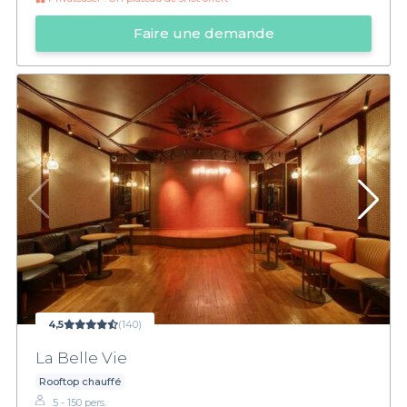
Faire une demande
4,5
(140)
La Belle Vie
Rooftop chauffé
5 - 150 pers.