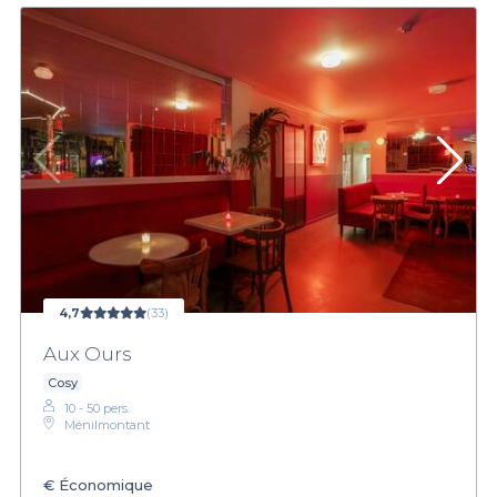
4,7
(33)
Aux Ours
Cosy
10 - 50 pers.
Ménilmontant
€
Économique