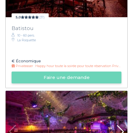
5,0
(37)
Batistou
10 - 60 pers.
La Roquette
€
Économique
Privateaser :
Happy hour toute la soirée pour toute réservation Privateaser
Faire une demande