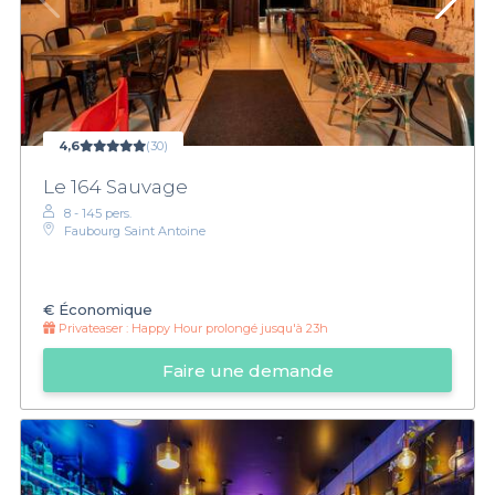
4,6
(30)
Le 164 Sauvage
8 - 145 pers.
Faubourg Saint Antoine
€
Économique
Privateaser :
Happy Hour prolongé jusqu'à 23h
Faire une demande