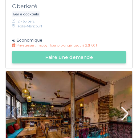
Oberkafé
Bar à cocktails
2 - 65 pers.
Folie-Méricourt
€
Économique
Privateaser :
Happy Hour prolongé jusqu'à 23h00 !
Faire une demande