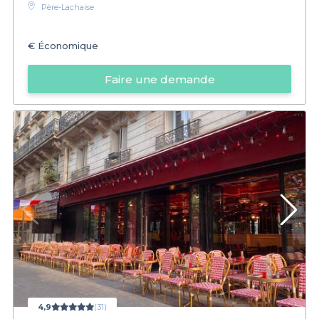
Père-Lachaise
€
Économique
Faire une demande
4,9
(31)