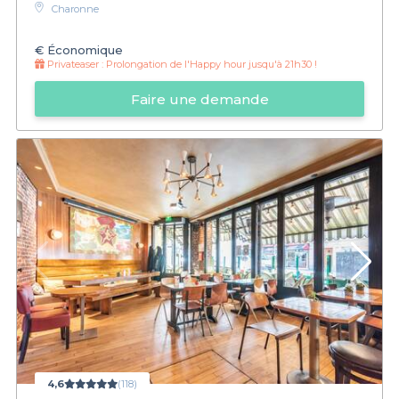
Charonne
€
Économique
Privateaser :
Prolongation de l'Happy hour jusqu'à 21h30 !
Faire une demande
4,6
(118)