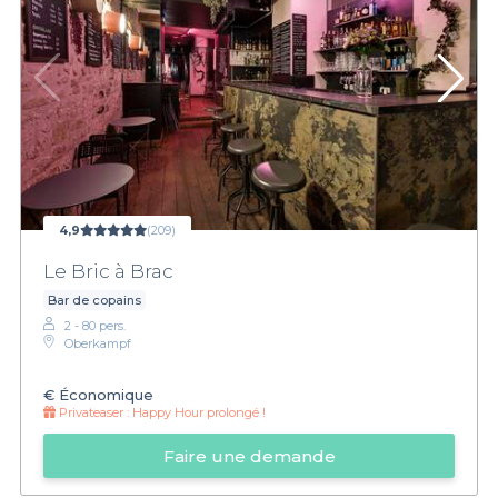
4,9
(209)
Le Bric à Brac
Bar de copains
2 - 80 pers.
Oberkampf
€
Économique
Privateaser :
Happy Hour prolongé !
Faire une demande