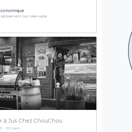
conomique
ablissement non réservable
r à Jus Chez ChouChou
10 - 100 pers.