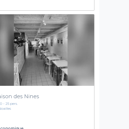
ison des Nines
10 - 25 pers.
Noailles
conomique