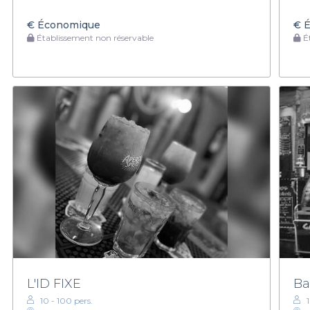
€
Économique
€
É
Établissement non réservable
Ét
L'ID FIXE
Ba
10 - 100 pers.