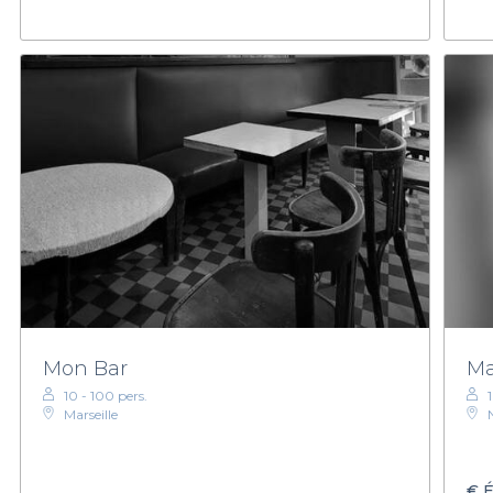
Mon Bar
Ma
10 - 100 pers.
Marseille
€
É