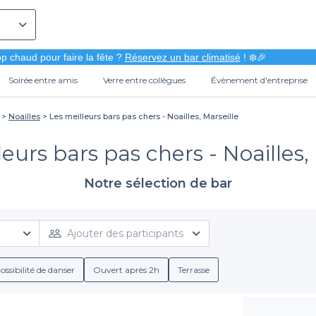
p chaud pour faire la fête ?
Réservez un bar climatisé
! ❄️🎉
Soirée entre amis
Verre entre collègues
Évènement d'entreprise
Noailles
Les meilleurs bars pas chers - Noailles, Marseille
eurs bars pas chers - Noailles,
Notre sélection de bar
Ajouter des participants
ossibilité de danser
Ouvert après 2h
Terrasse