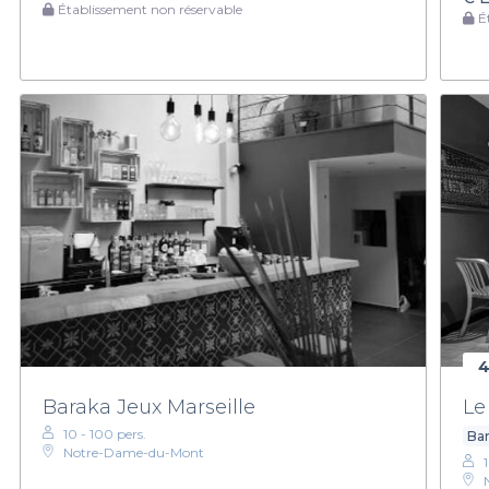
Établissement non réservable
Ét
4
Baraka Jeux Marseille
Le
10 - 100 pers.
Bar
Notre-Dame-du-Mont