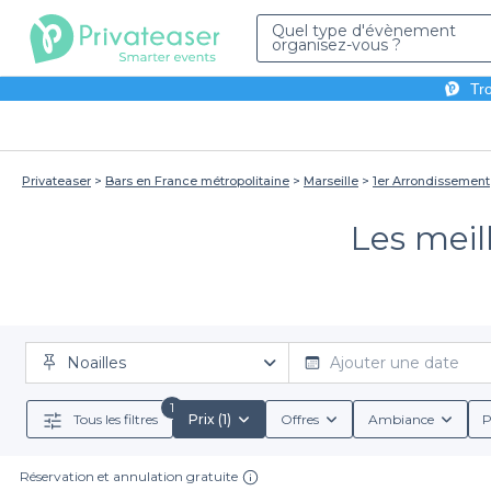
Quel type d'évènement
organisez-vous ?
Tro
Privateaser
Bars en France métropolitaine
Marseille
1er Arrondissement
Les meill
Noailles
Ajouter une date
1
Tous les filtres
Prix (1)
Offres
Ambiance
P
Réservation et annulation gratuite