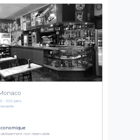
Monaco
10 - 100 pers.
Marseille
conomique
ablissement non réservable