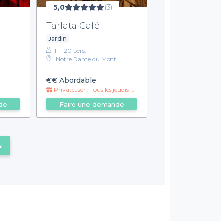
5,0
(3)
Tarlata Café
Jardin
1 - 120 pers.
Notre Dame du Mont
€€
Abordable
Privateaser : Tous les jeudis : 1 verre acheté 1 verre offert
de
Faire une demande
s