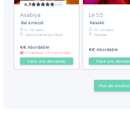
4,9
(42)
Asabiya
Le 5.5
Bar à mezzé
Karaoké
4 - 110 pers.
10 - 40 pers.
Notre-Dame-du-Mont
Noailles
€€
Abordable
€€
Abordable
Privateaser : Un mezze offert pour les groupes Privateaser !
Faire une demande
Faire une deman
Plus de résultat