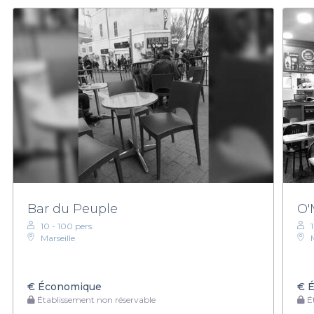
Bar du Peuple
O'
10 - 100 pers.
Marseille
€
Économique
€
É
Établissement non réservable
Ét