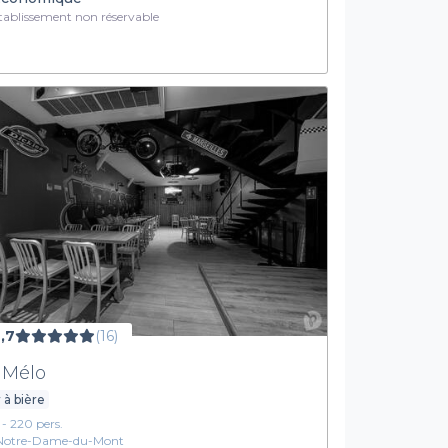
ablissement non réservable
,7
(16)
 Mélo
 à bière
1 - 220 pers.
Notre-Dame-du-Mont