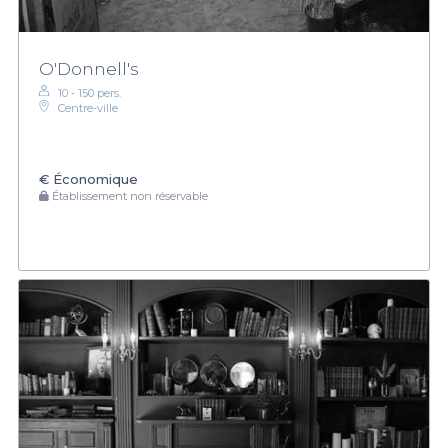
O'Donnell's
10 - 150 pers.
Centre-ville
€
Économique
Établissement non réservable