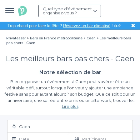
Quel type d'évènement
organisez-vous ?
✖
Trop chaud pour faire la fête ?
Réservez un bar climatisé
! ❄️🎉
Privateaser
Bars en France métropolitaine
Caen
Les meilleurs bars
pas chers - Caen
Les meilleurs bars pas chers - Caen
Notre sélection de bar
Bien organiser un évènement à Caen peut s'avérer être un
véritable défi, surtout lorsque l'on veut y ajouter une ambiance
festive sans pour autant alourdir son budget. Que ce soit pour un
anniversaire, une soirée entre amis ou un afterwork, trouver le
Lire plus
bon bar à un prix raisonnable est essentiel. C'est ici que nous
intervenons avec notre sélection des meilleurs bars pas chers de
Pourquoi choisir Privateaser pour votre recherche de
la ville !
bars à Caen ?
Caen
Avec Privateaser, la simplicité et la rapidité sont au cœur de
Date
Participants