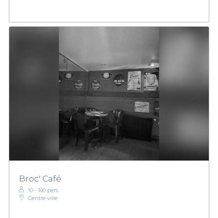
Broc' Café
10 - 100 pers.
Centre-ville