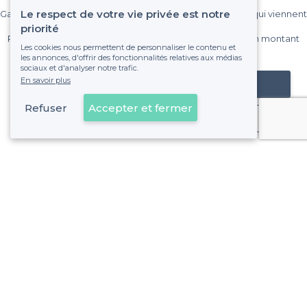
Le respect de votre vie privée est notre
Gagnez de nombreux clients parmi le million de visiteurs qui viennent
sur Privateaser chaque mois.
priorité
Pas de commissions et sans engagement, vous payez un montant
Les cookies nous permettent de personnaliser le contenu et
fixe sans risque de voir déraper la facture.
les annonces, d'offrir des fonctionnalités relatives aux médias
sociaux et d'analyser notre trafic.
En savoir plus
Référencer mon établissement
Refuser
Accepter et fermer
Déjà client
Caen - Types de lieux
<
Les meilleurs bars - Caen
Les meilleurs bars à vins - Caen
Les meilleurs pubs - Caen
Les meilleurs bars chics - Caen