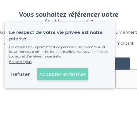
Vous souhaitez référencer votre
établissement ?
Le respect de votre vie privée est notre
Gagnez de nombreux clients parmi le million de visiteurs qui viennent
sur Privateaser chaque mois.
priorité
Pas de commissions et sans engagement, vous payez un montant
Les cookies nous permettent de personnaliser le contenu et
fixe sans risque de voir déraper la facture.
les annonces, d'offrir des fonctionnalités relatives aux médias
sociaux et d'analyser notre trafic.
En savoir plus
Référencer mon établissement
Refuser
Accepter et fermer
Déjà client
À propos de Privateaser
Privateaser Media