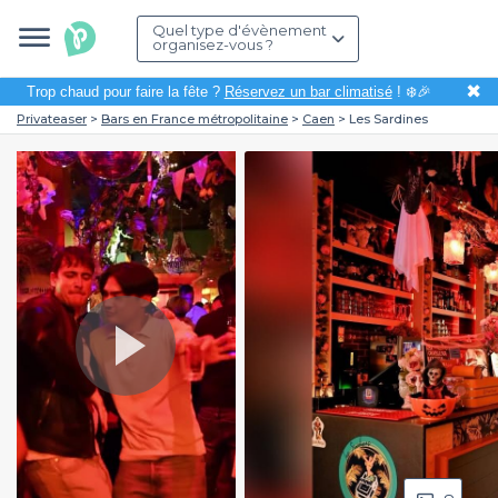
Quel type d'évènement
organisez-vous ?
✖
Trop chaud pour faire la fête ?
Réservez un bar climatisé
! ❄️🎉
Privateaser
Bars en France métropolitaine
Caen
Les Sardines
Play