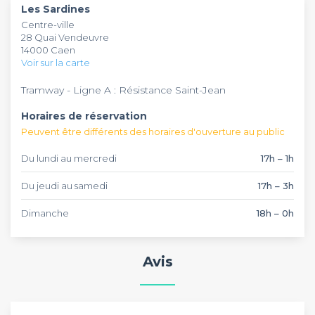
Les Sardines
canapés vintage et de grandes tables centrales, idéal pour
caennais. L'établissement est parfait pour organiser des
Centre-ville
accueillir les groupes d'amis et les événements festifs.
afterworks, anniversaires, pots de départ ou soirées entre
28 Quai Vendeuvre
amis dans une ambiance décontractée et festive au bord
14000 Caen
de l'Orne.
Voir sur la carte
Tramway - Ligne A : Résistance Saint-Jean
Horaires de réservation
Peuvent être différents des horaires d'ouverture au public
Du lundi au mercredi
17h – 1h
Du jeudi au samedi
17h – 3h
Dimanche
18h – 0h
Avis