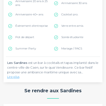
Anniversaire 20 ans à 25
Anniversaire 30 ans
ans
Anniversaire 40+ ans
Cocktail pro.
Évènement d'entreprise
Verre entre amis
Pot de départ
Soirée étudiante
Summer Party
Mariage / PACS
Les Sardines
est un bar à cocktails et tapas implanté dans le
centre-ville de Caen, sur le quai Vendeuvre. Ce bar festif
propose une ambiance maritime unique avec sa
Lire plus
décoration nautique et ses équipes en marinière, créant
une atmosphère chaleureuse et authentique au cœur du
Les Sardines
se distingue par son concept bar-tapas où l'on
quartier du port.
peut déguster des cocktails créatifs, une sélection de bières
Se rendre aux Sardines
pression et une carte de tapas maison. L'établissement
propose des hot-dogs artisanaux, des terrines de
campagne, des planches de charcuterie-fromage et bien
Les Sardines
anime ses soirées avec des DJ sets du jeudi au
sûr des sardines. L'espace se compose de salons avec
samedi, transformant le lieu en véritable bar de nuit