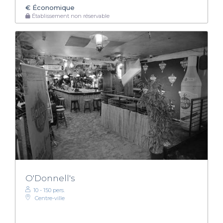
€
Économique
Établissement non réservable
O'Donnell's
10 - 150 pers.
Centre-ville