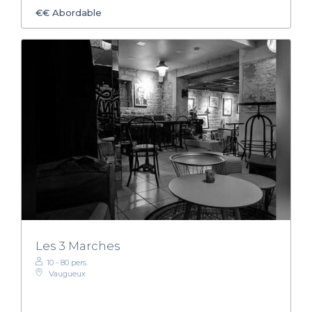
€€
Abordable
Les 3 Marches
10 - 80 pers.
Vaugueux