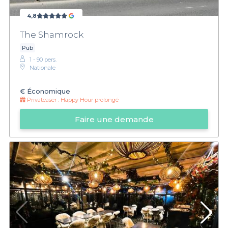
4,8
The Shamrock
Pub
1 - 90 pers.
Nationale
€
Économique
Privateaser :
Happy Hour prolongé
Faire une demande