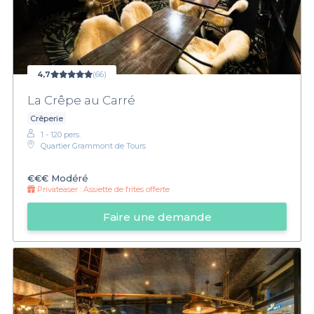
4,7
(66)
La Crêpe au Carré
Crêperie
1 - 120 pers.
Quartier Grammont de Tours
€€€
Modéré
Privateaser :
Assiette de frites offerte
Faire une demande