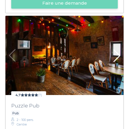
Faire une demande
4,7
(7)
Puzzle Pub
Pub
2 - 100 pers.
Centre