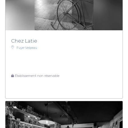
Chez Latie
Fuye-Velpeau
Établissement non réservable