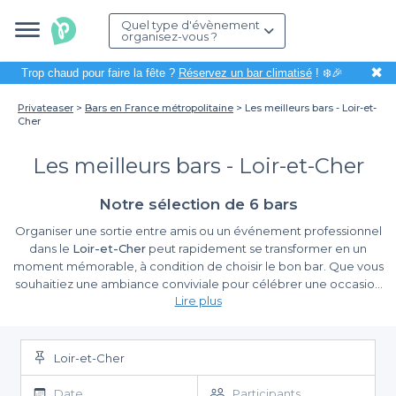
Quel type d'évènement
organisez-vous ?
✖
Trop chaud pour faire la fête ?
Réservez un bar climatisé
! ❄️🎉
Privateaser
Bars en France métropolitaine
Les meilleurs bars - Loir-et-
Cher
Les meilleurs bars - Loir-et-Cher
Notre sélection de 6 bars
Organiser une sortie entre amis ou un événement professionnel
dans le
Loir-et-Cher
peut rapidement se transformer en un
moment mémorable, à condition de choisir le bon bar. Que vous
souhaitiez une ambiance conviviale pour célébrer une occasion
Lire plus
spéciale ou un cadre détendu pour un afterwork, cette
magnifique région, riche en patrimoine historique et naturel,
Un choix varié pour tous les goûts
regorge de
bars uniques
capables de répondre à vos attentes.
Loir-et-Cher
Grâce à
Privateaser
, nous vous facilitons la tâche pour réserver
l'endroit idéal. Sur notre plateforme, vous aurez accès à une
Date
Participants