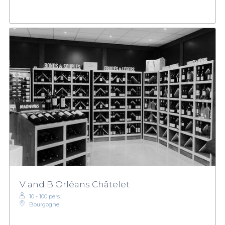
V and B Orléans Châtelet
10 - 100 pers.
Bourgogne