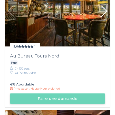
5,0
(1)
Au Bureau Tours Nord
Pub
7 - 130 pers.
La Petite Arche
€€
Abordable
Privateaser :
Happy Hour prolongé
Faire une demande