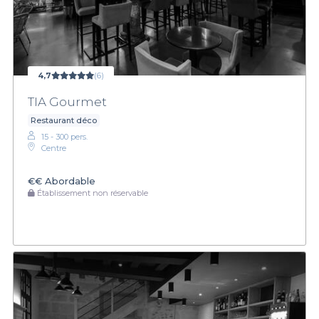
4,7
(6)
TIA Gourmet
Restaurant déco
15 - 300 pers.
Centre
€€
Abordable
Établissement non réservable