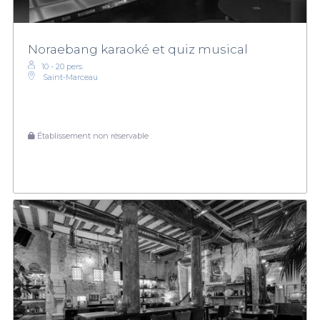
Noraebang karaoké et quiz musical
10 - 20 pers.
Saint‑Marceau
Établissement non réservable