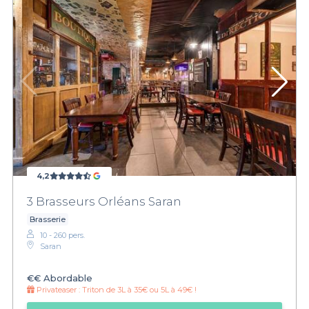
4,2
3 Brasseurs Orléans Saran
Brasserie
10 - 260 pers.
Saran
€€
Abordable
Privateaser :
Triton de 3L à 35€ ou 5L à 49€ !