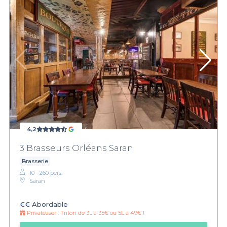
4,2
3 Brasseurs Orléans Saran
Brasserie
10 - 260 pers.
Saran
€€
Abordable
Privateaser :
Triton de 3L à 35€ ou 5L à 49€ !