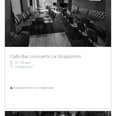
Café Bar concerts Le Strapontin
10 - 130 pers.
Châteauneuf
Établissement non réservable