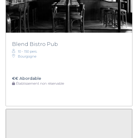
Blend Bistro Pub
10 - 150 pers.
Bourgogne
€€
Abordable
Établissement non réservable