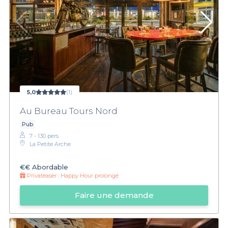
5,0
(1)
Au Bureau Tours Nord
Pub
7 - 130 pers.
La Petite Arche
€€
Abordable
Privateaser :
Happy Hour prolongé
Faire une demande