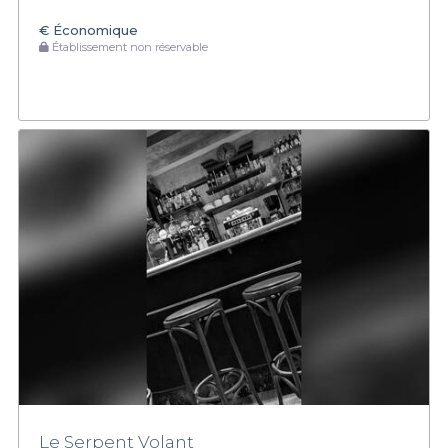
€
Économique
Établissement non réservable
Le Serpent Volant