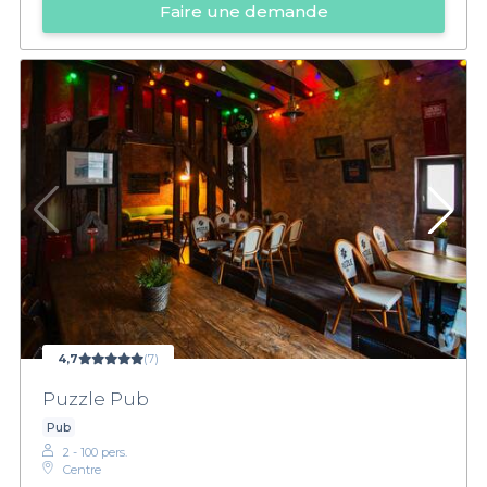
Faire une demande
4,7
(7)
Puzzle Pub
Pub
2 - 100 pers.
Centre