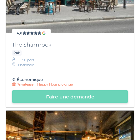
4,8
The Shamrock
Pub
1 - 90 pers.
Nationale
€
Économique
Privateaser :
Happy Hour prolongé
Faire une demande