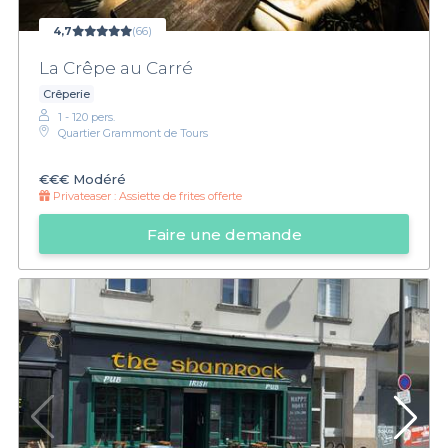
4,7
(66)
La Crêpe au Carré
Crêperie
1 - 120 pers.
Quartier Grammont de Tours
€€€
Modéré
Privateaser :
Assiette de frites offerte
Faire une demande