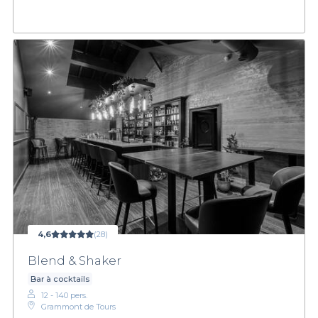
4,6
(28)
Blend & Shaker
Bar à cocktails
12 - 140 pers.
Grammont de Tours