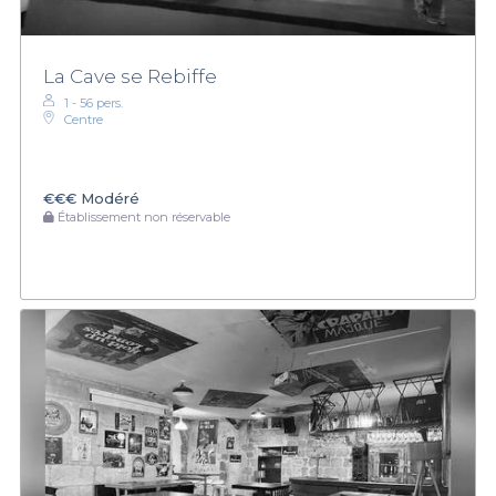
La Cave se Rebiffe
1 - 56 pers.
Centre
€€€
Modéré
Établissement non réservable