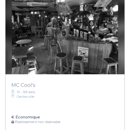
MC Cool's
10 - 300 pers.
Centre-ville
€
Économique
Établissement non réservable