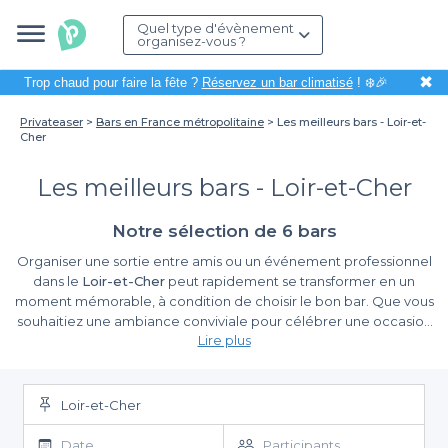
Quel type d'évènement
organisez-vous ?
✖
Trop chaud pour faire la fête ?
Réservez un bar climatisé
! ❄️🎉
Privateaser
Bars en France métropolitaine
Les meilleurs bars - Loir-et-
Cher
Les meilleurs bars - Loir-et-Cher
Notre sélection de 6 bars
Organiser une sortie entre amis ou un événement professionnel
dans le
Loir-et-Cher
peut rapidement se transformer en un
moment mémorable, à condition de choisir le bon bar. Que vous
souhaitiez une ambiance conviviale pour célébrer une occasion
Lire plus
spéciale ou un cadre détendu pour un afterwork, cette
magnifique région, riche en patrimoine historique et naturel,
Un choix varié pour tous les goûts
regorge de
bars uniques
capables de répondre à vos attentes.
Loir-et-Cher
Grâce à
Privateaser
, nous vous facilitons la tâche pour réserver
l'endroit idéal. Sur notre plateforme, vous aurez accès à une
Date
Participants