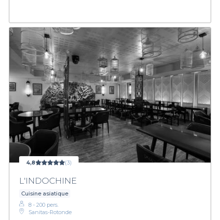
4,8
(3)
L'INDOCHINE
Cuisine asiatique
8 - 200 pers.
Sanitas-Rotonde