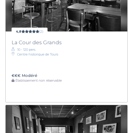
4,8
(2)
La Cour des Grands
10 - 120 pers.
Centre historique de Tours
€€€
Modéré
Établissement non réservable