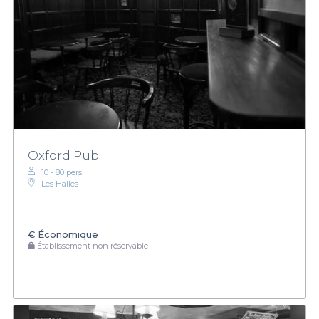
Oxford Pub
10 - 80 pers.
Les Halles
€
Économique
Établissement non réservable