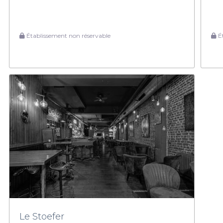
Établissement non réservable
Ét
Le Stoefer