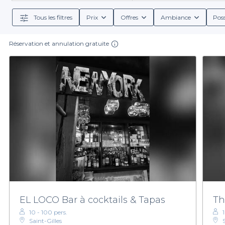
entre amis, nous vous proposons une
large gamme 
groupes
, o
Tous les filtres
Prix
Offres
Ambiance
Poss
Réservation et annulation gratuite
Organiser une soirée entre amis n'a jamais été aus
conditions de réservation. Nous vous accompagnons 
plaisir de passer un bon moment. Que vous soyez à l
N'attendez plus pour découvrir les bars latinos d'Ixell
latine au 
EL LOCO Bar à cocktails & Tapas
Th
10 - 100 pers.
Saint-Gilles