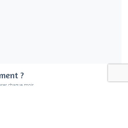
ement ?
easer chaque mois.
ir déraper la facture.