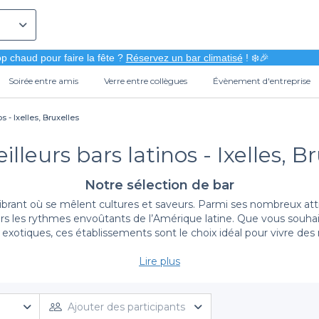
p chaud pour faire la fête ?
Réservez un bar climatisé
! ❄️🎉
Soirée entre amis
Verre entre collègues
Évènement d'entreprise
s - Ixelles, Bruxelles
lleurs bars latinos - Ixelles, B
Notre sélection de bar
vibrant où se mêlent cultures et saveurs. Parmi ses nombreux attr
vers les rythmes envoûtants de l’Amérique latine. Que vous souh
exotiques, ces établissements sont le choix idéal pour vivre de
Lire plus
Une sélection variée pour satisfaire toutes vos envies
ude de bars latinos dans le quartier d’Ixelles. Notre plateforme
soit pour une soirée dansante sur des airs de salsa, pour déguste
Ajouter des participants