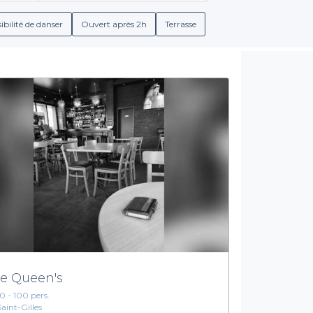
d'options
. De plus, chaque bar répertorié sur notre site inclut d
ffrant ainsi la possibilité de savourer des plats typiques et des boi
ibilité de danser
Ouvert après 2h
Terrasse
Le choix de la simplicité et de l’efficacité
si simple. Grâce à notre plateforme, vous pouvez parcourir différe
à chaque étape du processus, vous permettant de vous concentrer
a recherche d'un cadre intime ou d'un lieu animé, Privateaser vo
es avec
Privateaser
. Explorez notre sélection, réservez votre soir
cœur de Bruxelles. Votre prochain événement mémorable n'est qu'
e Queen's
10 - 100 pers.
Saint-Gilles