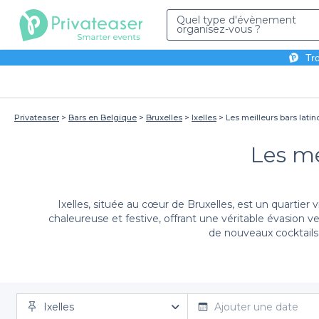
Quel type d'évènement
organisez-vous ?
Tro
Privateaser
Bars en Belgique
Bruxelles
Ixelles
Les meilleurs bars latino
Les mei
Ixelles, située au cœur de Bruxelles, est un quartier 
chaleureuse et festive, offrant une véritable évasion 
de nouveaux cocktails 
En utilisant
Privateaser
, vous accédez à une multit
Ixelles
l'établissement qui correspond à vos attentes. Que ce 
Ajouter une date