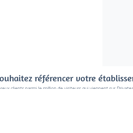
ouhaitez référencer votre établiss
x clients parmi le million de visiteurs qui viennent sur Privat
 sans engagement, vous payez un montant fixe sans risque de vo
Référencer mon établissement
Déjà client