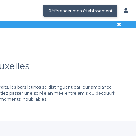
Référencer mon établissement
✖
ruxelles
aits, les bars latinos se distinguent par leur ambiance
aitiez passer une soirée animée entre amis ou découvrir
s moments inoubliables.
 vous permet de
réserver facilement et rapidement
r des mojitos rafraîchissants ou profiter d'un apéritif