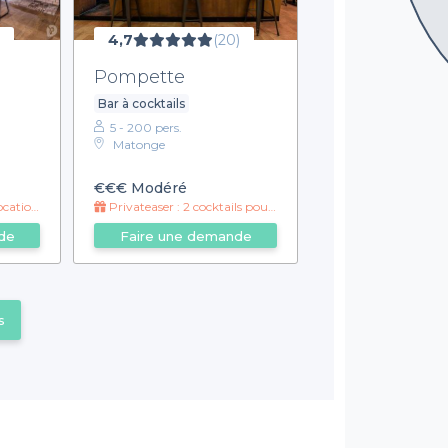
4,7
(20)
Pompette
Bar à cocktails
5 - 200 pers.
Matonge
€€€
Modéré
n offert
Privateaser : 2 cocktails pour 1€ de
de
Faire une demande
s