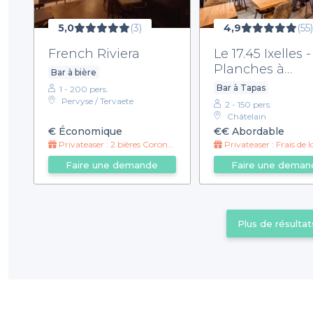
5,0
(3)
4,9
(55)
French Riviera
Le 17.45 Ixelles -
Planches à
Bar à bière
Composer
Bar à Tapas
1 - 200 pers.
Pervyse / Tervaete
2 - 150 pers.
Châtelain
€
Économique
€€
Abordable
Privateaser : 2 bières Corona = 1 offerte
Privateaser : Frais de locatio
Faire une demande
Faire une deman
Plus de résultat