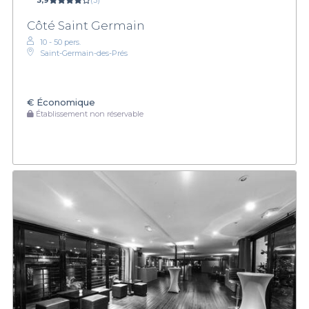
3,9
(3)
Côté Saint Germain
10 - 50 pers.
Saint-Germain-des-Prés
€
Économique
Établissement non réservable