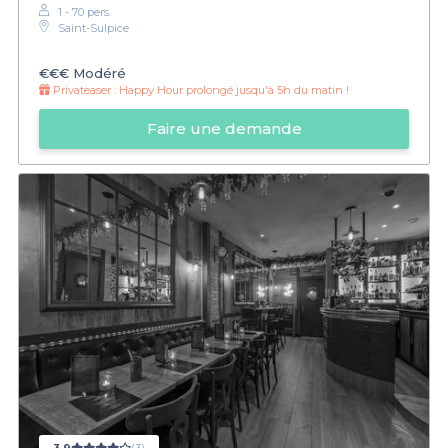
1 - 70 pers.
Saint-Sulpice
€€€
Modéré
Privateaser :
Happy Hour prolongé jusqu'à 5h du matin !
Faire une demande