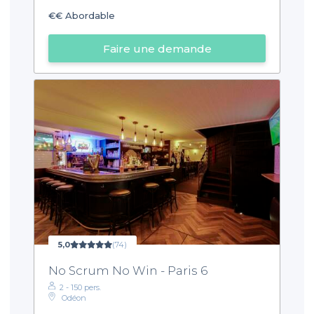
€€
Abordable
Faire une demande
5,0
(74)
No Scrum No Win - Paris 6
2 - 150 pers.
Odéon