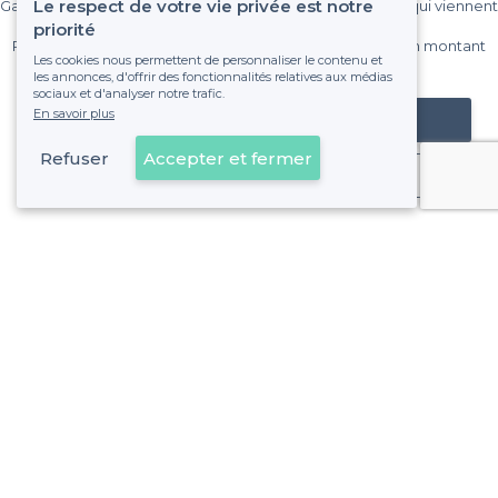
Le respect de votre vie privée est notre
Gagnez de nombreux clients parmi le million de visiteurs qui viennent
sur Privateaser chaque mois.
priorité
Pas de commissions et sans engagement, vous payez un montant
Les cookies nous permettent de personnaliser le contenu et
fixe sans risque de voir déraper la facture.
les annonces, d'offrir des fonctionnalités relatives aux médias
sociaux et d'analyser notre trafic.
En savoir plus
Référencer mon établissement
Refuser
Accepter et fermer
Déjà client
Quartier Saint-Thomas-d'Aquin - Alentours
<
Les meilleurs bars où faire un karaoke - Paris 7e Arrondissement
Quartier Saint-Thomas-d'Aquin - Types de lieux
<
Les meilleurs bars - Quartier Saint-Thomas-d'Aquin, Paris
Les meilleurs bars pas chers - Quartier Saint-Thomas-d'Aqui