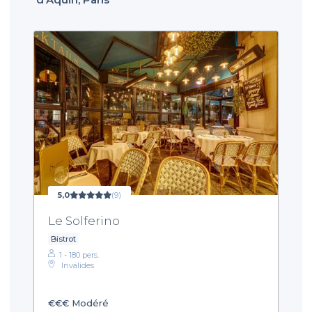
5,0
(9)
Le Solferino
Bistrot
1 - 180 pers.
Invalides
€€€
Modéré