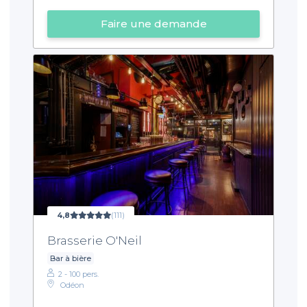
Faire une demande
4,8
(111)
Brasserie O'Neil
Bar à bière
2 - 100 pers.
Odéon