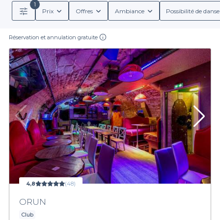
1
Prix
Offres
Ambiance
Possibilité de danse
Réservation et annulation gratuite
4,8
(48)
ORUN
Club