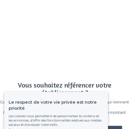
Vous souhaitez référencer votre
établissement ?
Le respect de votre vie privée est notre
Gagnez de nombreux clients parmi le million de visiteurs qui viennent
sur Privateaser chaque mois.
priorité
Pas de commissions et sans engagement, vous payez un montant
Les cookies nous permettent de personnaliser le contenu et
fixe sans risque de voir déraper la facture.
les annonces, d'offrir des fonctionnalités relatives aux médias
sociaux et d'analyser notre trafic.