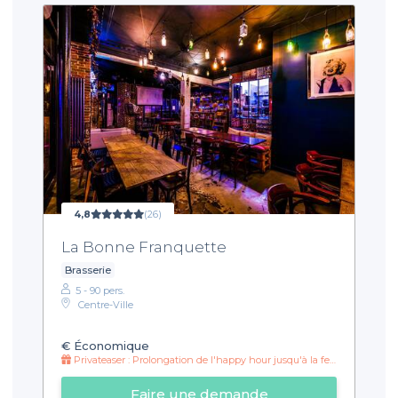
4,8
(26)
La Bonne Franquette
Brasserie
5 - 90 pers.
Centre-Ville
€
Économique
Privateaser : Prolongation de l'happy hour jusqu'à la fermeture !
Faire une demande