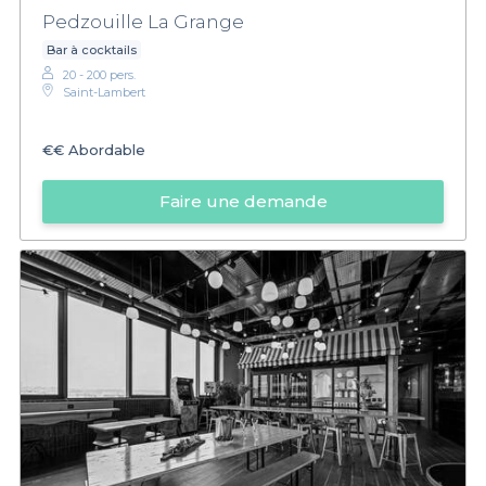
Pedzouille La Grange
Bar à cocktails
20 - 200 pers.
Saint-Lambert
€€
Abordable
Faire une demande