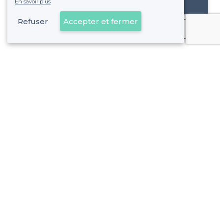
En savoir plus
Référencer mon établissement
Refuser
Accepter et fermer
Déjà client
Malakoff - Types de lieux
<
Les meilleurs bars - Malakoff
Les meilleurs bars à bières - Malakoff
À propos de Privateaser
Privateaser Media