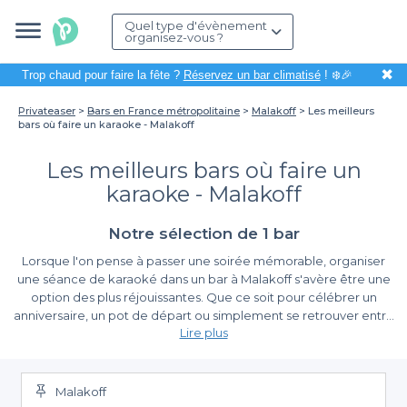
Quel type d'évènement
organisez-vous ?
✖
Trop chaud pour faire la fête ?
Réservez un bar climatisé
! ❄️🎉
Privateaser
Bars en France métropolitaine
Malakoff
Les meilleurs
bars où faire un karaoke - Malakoff
Les meilleurs bars où faire un
karaoke - Malakoff
Notre sélection de 1 bar
Lorsque l'on pense à passer une soirée mémorable, organiser
une séance de karaoké dans un bar à Malakoff s'avère être une
option des plus réjouissantes. Que ce soit pour célébrer un
anniversaire, un pot de départ ou simplement se retrouver entre
Lire plus
amis, le karaoké crée une atmosphère festive où chacun peut
laisser libre cours à sa créativité musicale. Malakoff, avec son
Une réservation simplifiée et variée
ambiance accueillante et ses établissements chaleureux, est
l'endroit idéal pour une telle activité.
Malakoff
Grâce à
Privateaser
, réserver un bar à Malakoff pour une session