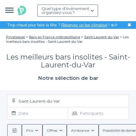
Quel type d'évènement
organisez-vous ?
✖
Trop chaud pour faire la fête ?
Réservez un bar climatisé
! ❄️🎉
Privateaser
Bars en France métropolitaine
Saint-Laurent-du-Var
Les
meilleurs bars insolites - Saint-Laurent-du-Var
Les meilleurs bars insolites - Saint-
Laurent-du-Var
Notre sélection de bar
Saint-Laurent-du-Var
Date
Participants
Prix
Offres
Ambiance
Possibilité de danse