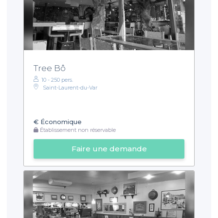
Tree Bô
10 - 250 pers.
Saint-Laurent-du-Var
€
Économique
Établissement non réservable
Faire une demande