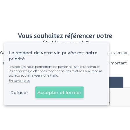
Vous souhaitez référencer votre
établissement ?
Le respect de votre vie privée est notre
Gagnez de nombreux clients parmi le million de visiteurs qui viennent
sur Privateaser chaque mois.
priorité
Pas de commissions et sans engagement, vous payez un montant
Les cookies nous permettent de personnaliser le contenu et
fixe sans risque de voir déraper la facture.
les annonces, d'offrir des fonctionnalités relatives aux médias
sociaux et d'analyser notre trafic.
En savoir plus
Référencer mon établissement
Refuser
Accepter et fermer
Déjà client
Saint-Laurent-du-Var - Types de lieux