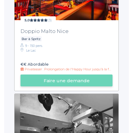
5,0
(3)
Doppio Malto Nice
Bar à Spritz
9 - 150 pers.
Le Lac
€€
Abordable
Privateaser : Prolongation de l'Happy Hour jusqu'à la fermeture !
Faire une demande