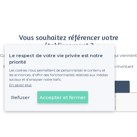
Vous souhaitez référencer votre
établissement ?
Le respect de votre vie privée est notre
Gagnez de nombreux clients parmi le million de visiteurs qui viennent
sur Privateaser chaque mois.
priorité
Pas de commissions et sans engagement, vous payez un montant
Les cookies nous permettent de personnaliser le contenu et
fixe sans risque de voir déraper la facture.
les annonces, d'offrir des fonctionnalités relatives aux médias
sociaux et d'analyser notre trafic.
En savoir plus
Référencer mon établissement
Refuser
Accepter et fermer
Déjà client
Saint-Laurent-du-Var - Types de lieux