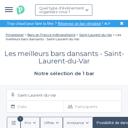
Quel type d'évènement
organisez-vous ?
✖
Trop chaud pour faire la fête ?
Réservez un bar climatisé
! ❄️🎉
Privateaser
Bars en France métropolitaine
Saint-Laurent-du-Var
Les
meilleurs bars dansants - Saint-Laurent-du-Var
Les meilleurs bars dansants - Saint-
Laurent-du-Var
Notre sélection de 1 bar
Saint-Laurent-du-Var
Date
Participants
1
Prix
Offres
Ambiance
Possibilité de dan