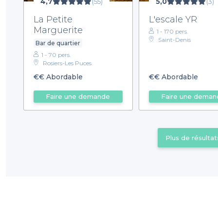
4,7
(55)
5,0
(3)
La Petite
L'escale YR
Marguerite
1 - 170 pers.
Saint-Denis
Bar de quartier
1 - 70 pers.
Rosiers-Les Puces
€€
Abordable
€€
Abordable
Faire une demande
Faire une deman
Plus de résultat