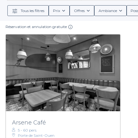
choisir parmi une variété de bars qui vous corres
Tous les filtres
Prix
Offres
Ambiance
Poss
Notre plateforme vous procure également des informatio
rafraîchissants, des boissons non alcoolisées ou 
Réservation et annulation gratuite
personnal
Ne laissez pas le stress de l'organisation vous peser 
services, Privateaser est votre allié idéal pour la pl
Arsene Café
5 - 60 pers.
Porte de Saint-Ouen