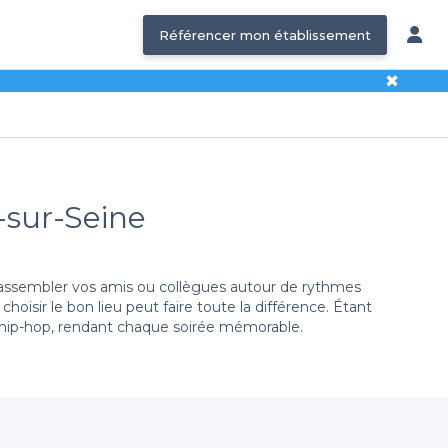
Référencer mon établissement
✖
-sur-Seine
rassembler vos amis ou collègues autour de rythmes
oisir le bon lieu peut faire toute la différence. Étant
e hip-hop, rendant chaque soirée mémorable.
is été aussi simple. Nous vous offrons un accès à une
tion en ligne est rapide et efficace, vous permettant de