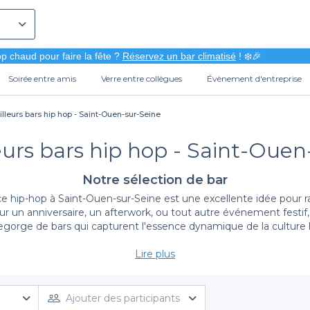
p chaud pour faire la fête ?
Réservez un bar climatisé
! ❄️🎉
Soirée entre amis
Verre entre collègues
Évènement d'entreprise
lleurs bars hip hop - Saint-Ouen-sur-Seine
eurs bars hip hop - Saint-Ouen
Notre sélection de bar
e hip-hop à Saint-Ouen-sur-Seine est une excellente idée pour 
 un anniversaire, un afterwork, ou tout autre événement festif, ch
regorge de bars qui capturent l'essence dynamique de la cultur
Lire plus
Profiter des avantages de la plateforme Privateaser
l'un des meilleurs bars hip-hop de Saint-Ouen-sur-Seine n'a jama
ances et options pour satisfaire toutes vos attentes. La réserva
Ajouter des participants