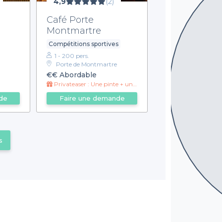
4,9
(2)
Café Porte
Montmartre
Compétitions sportives
1 - 200 pers.
Porte de Montmartre
€€
Abordable
Privateaser : Une pinte + une pizza margherita à 12€
de
Faire une demande
s