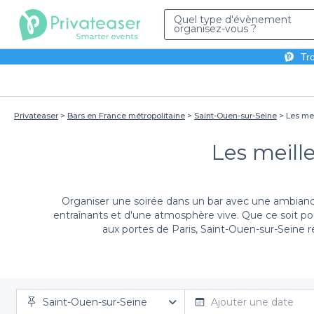
Quel type d'évènement
organisez-vous ?
Tro
Privateaser
Bars en France métropolitaine
Saint-Ouen-sur-Seine
Les mei
Les meill
Organiser une soirée dans un bar avec une ambianc
entraînants et d'une atmosphère vive. Que ce soit pour
aux portes de Paris, Saint-Ouen-sur-Seine 
Grâce à Privateaser, organiser votre événement dans 
Saint-Ouen-sur-Seine
large sélection d'établissements, avec différentes ambi
Ajouter une date