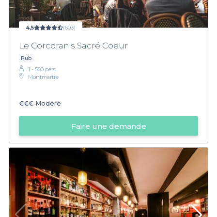
4,5
(603)
Le Corcoran's Sacré Coeur
Pub
1 - 500 pers.
Montmartre
€€€
Modéré
Faire une demande