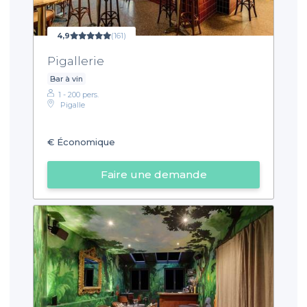
4,9
(161)
Pigallerie
Bar à vin
1 - 200 pers.
Pigalle
€
Économique
Faire une demande