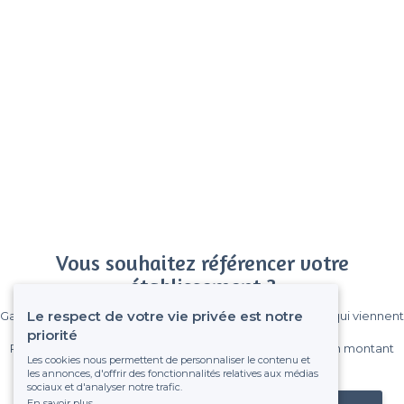
Vous souhaitez référencer votre
établissement ?
Le respect de votre vie privée est notre
Gagnez de nombreux clients parmi le million de visiteurs qui viennent
sur Privateaser chaque mois.
priorité
Pas de commissions et sans engagement, vous payez un montant
Les cookies nous permettent de personnaliser le contenu et
fixe sans risque de voir déraper la facture.
les annonces, d'offrir des fonctionnalités relatives aux médias
sociaux et d'analyser notre trafic.
En savoir plus