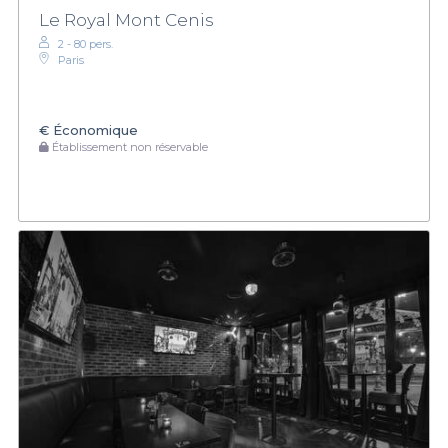
Le Royal Mont Cenis
2 - 80 pers.
Paris
€
Économique
Établissement non réservable