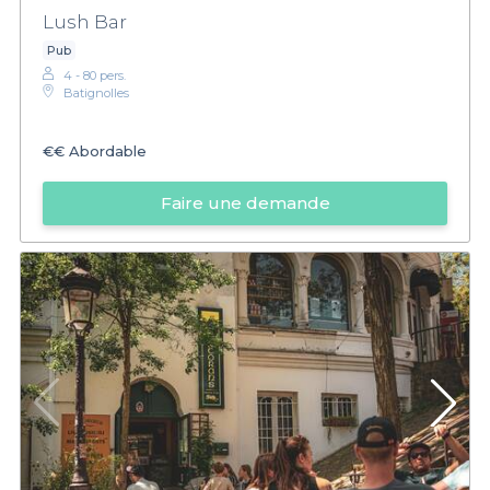
Lush Bar
Pub
4 - 80 pers.
Batignolles
€€
Abordable
Faire une demande