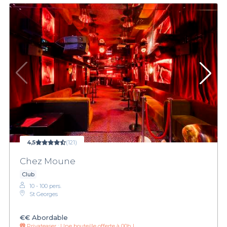
4,5
(121)
Chez Moune
Club
10 - 100 pers.
St Georges
€€
Abordable
Privateaser :
Une bouteille offerte à 00h !