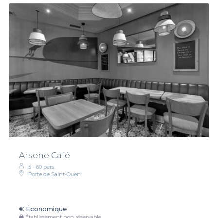
Arsene Café
5 - 60 pers.
Porte de Saint-Ouen
€
Économique
Établissement non réservable