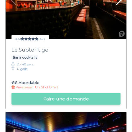
5,0
(42)
Le Subterfuge
Bar à cocktails
2 - 40 pers.
Pigalle
€€
Abordable
Privateaser :
Un Shot Offert
Faire une demande