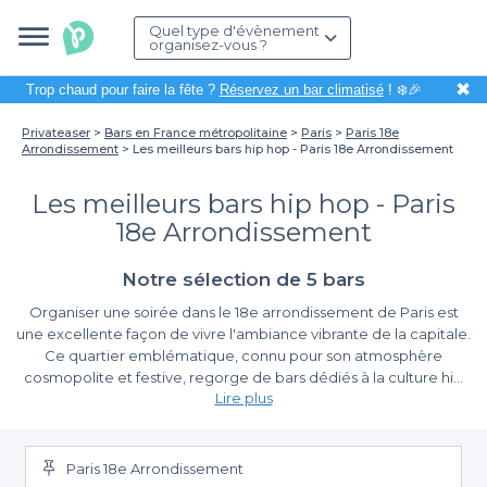
Quel type d'évènement
organisez-vous ?
✖
Trop chaud pour faire la fête ?
Réservez un bar climatisé
! ❄️🎉
Privateaser
Bars en France métropolitaine
Paris
Paris 18e
Arrondissement
Les meilleurs bars hip hop - Paris 18e Arrondissement
Les meilleurs bars hip hop - Paris
18e Arrondissement
Notre sélection de 5 bars
Organiser une soirée dans le 18e arrondissement de Paris est
une excellente façon de vivre l'ambiance vibrante de la capitale.
Ce quartier emblématique, connu pour son atmosphère
cosmopolite et festive, regorge de bars dédiés à la culture hip
Lire plus
hop. Que vous soyez amateur de soirées dansantes ou que vous
souhaitiez simplement savourer un cocktail tout en écoutant
La simplicité de la réservation avec Privateaser
des rythmes entraînants, nous avons tout ce qu'il vous faut.
Paris 18e Arrondissement
Grâce à Privateaser, réserver un bar hip hop dans le 18e