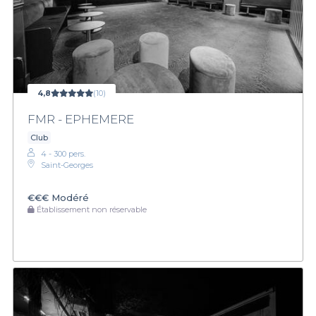
4,8
(10)
FMR - EPHEMERE
Club
4 - 300 pers.
Saint-Georges
€€€
Modéré
Établissement non réservable