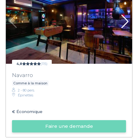
4,8
(115)
Navarro
Comme à la maison
2 - 80 pers.
Épinettes
€
Économique
Faire une demande