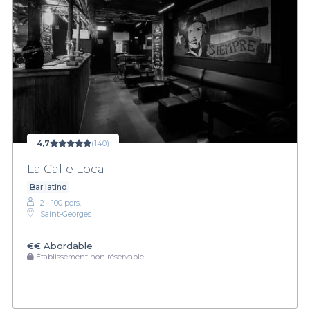
4,7
(140)
La Calle Loca
Bar latino
2 - 100 pers.
Saint-Georges
€€
Abordable
Établissement non réservable