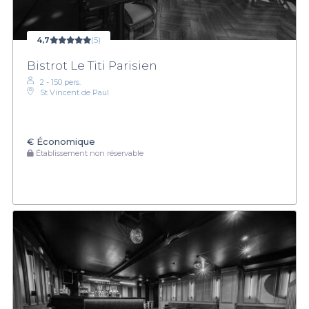
4,7
(5)
Bistrot Le Titi Parisien
2 - 150 pers.
St Vincent de Paul
€
Économique
Établissement non réservable