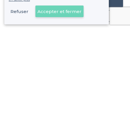
Référencer mon établissement
Refuser
Accepter et fermer
Déjà client
Paris 18e Arrondissement - Alentours
<
Les meilleurs bars hip hop - Paris
>
Les meilleurs bars hip hop - Montmartre, Paris
>
Les meilleurs bars hip hop - Quartier de Clignancourt, Pa
>
Les meilleurs bars hip hop - Quartier de la Goutte-d'Or, P
>
Les meilleurs bars hip hop - Quartier des Grandes-Carrière
Paris 18e Arrondissement - Types de lieux
<
Les meilleurs bars - Paris 18e Arrondissement
Top Bar dansant à Paris 18 ème arrondissement (75018)