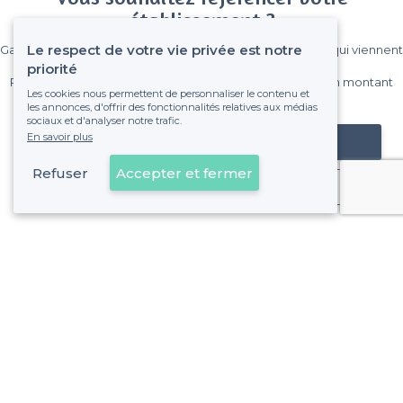
établissement ?
Le respect de votre vie privée est notre
Gagnez de nombreux clients parmi le million de visiteurs qui viennent
sur Privateaser chaque mois.
priorité
Pas de commissions et sans engagement, vous payez un montant
Les cookies nous permettent de personnaliser le contenu et
fixe sans risque de voir déraper la facture.
les annonces, d'offrir des fonctionnalités relatives aux médias
sociaux et d'analyser notre trafic.
En savoir plus
Référencer mon établissement
Refuser
Accepter et fermer
Déjà client
Vincennes - Types de lieux
<
Les meilleurs bars - Vincennes
Les meilleurs bars à bières - Vincennes