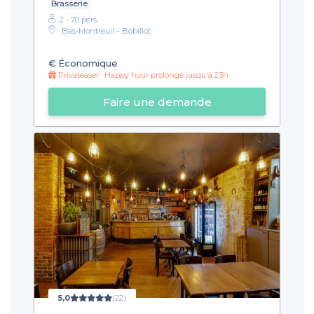
Brasserie
2 - 70 pers.
Bas‑Montreuil – Bobillot
€
Économique
Privateaser : Happy hour prolongé jusqu'à 23h
Faire une demande
5,0
(22)