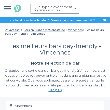
Quel type d'évènement
organisez-vous ?
✖
Trop chaud pour faire la fête ?
Réservez un bar climatisé
! ❄️🎉
Privateaser
Bars en France métropolitaine
Vincennes
Les meilleurs
bars gay-friendly - Vincennes
Les meilleurs bars gay-friendly -
Vincennes
Notre sélection de bar
Organiser une sortie dans un bar gay-friendly à Vincennes, c'est
l'occasion de se retrouver entre amis dans une ambiance festive
et conviviale. Que vous souhaitiez passer une soirée tranquille
autour d'un verre ou faire la fête jusqu'au bout de la nuit, la ville
Lire plus
de Vincennes, avec ses charmantes ruelles et sa proximité avec
le bois, offre de nombreuses possibilités pour répondre à toutes
Une réservation simplifiée avec Privateaser
vos envies. En explorant l'univers des bars gay-friendly, vous
découvrirez des lieux accueillants et ouverts, où la diversité est
Vincennes
En utilisant Privateaser, vous bénéficiez d'un processus de
célébrée.