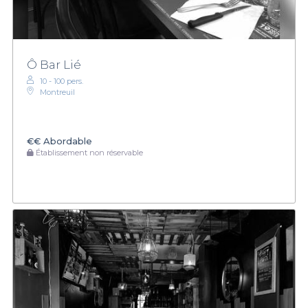
Ô Bar Lié
10 - 100 pers.
Montreuil
€€
Abordable
Établissement non réservable