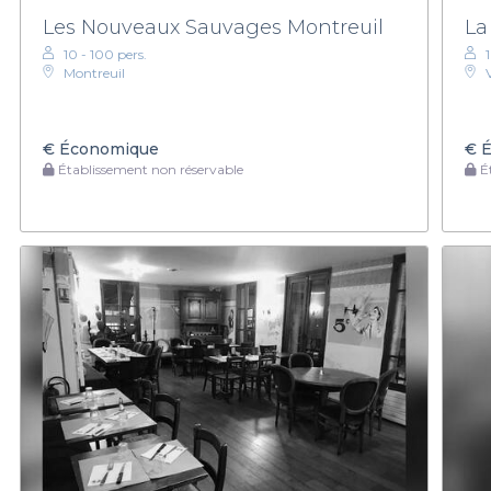
Les Nouveaux Sauvages Montreuil
La
10 - 100 pers.
Montreuil
€
Économique
€
É
Établissement non réservable
Ét