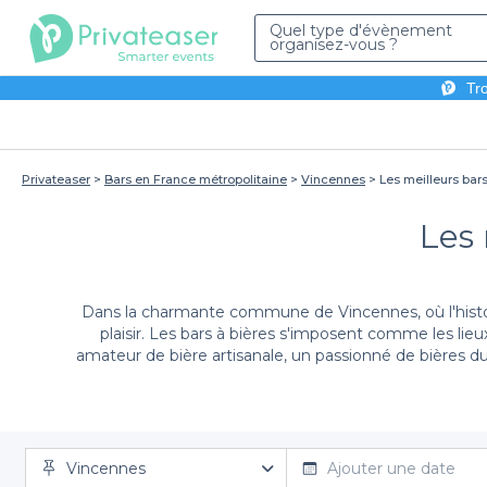
Quel type d'évènement
organisez-vous ?
Tro
Privateaser
Bars en France métropolitaine
Vincennes
Les meilleurs bar
Les 
Dans la charmante commune de Vincennes, où l'histoi
plaisir. Les bars à bières s'imposent comme les li
amateur de bière artisanale, un passionné de bières 
Vincennes
Nous vous facilitons la vie en vous proposant un serv
Ajouter une date