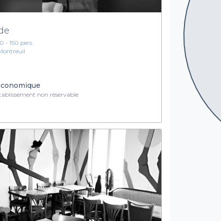
de
10 - 150 pers.
Montreuil
conomique
ablissement non réservable