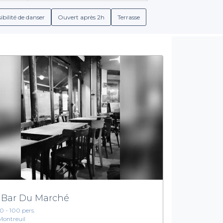
frant une carte soigneusement sélectionnée de breuvages, qu'il s
n, vous avez la certitude de trouver un établissement qui corres
ibilité de danser
Ouvert après 2h
Terrasse
événement.
iez de
conditions de réservation claires et transparentes
, ains
i déguster des mets savoureux en harmonie avec vos boissons,
Un appel pour votre prochaine soirée
ncennes pour organiser une sortie qui ravira vos invités. Grâce à Pri
tions et faire de votre événement un instant unique. Rendez-vous
adresses qui feront de votre soirée un moment inoubliable !
 Bar Du Marché
10 - 100 pers.
Montreuil