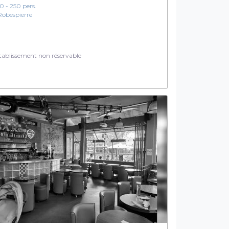
10 - 250 pers.
Robespierre
ablissement non réservable