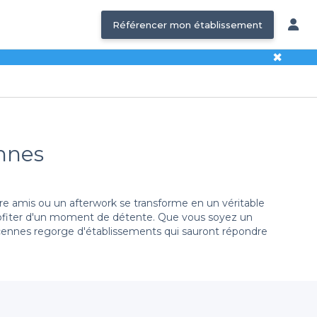
Référencer mon établissement
✖
ennes
e amis ou un afterwork se transforme en un véritable
 profiter d'un moment de détente. Que vous soyez un
ncennes regorge d'établissements qui sauront répondre
, Privateaser. En quelques clics, vous pouvez explorer