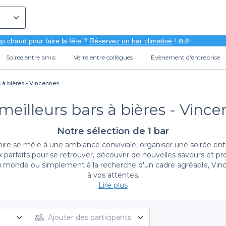
p chaud pour faire la fête ?
Réservez un bar climatisé
! ❄️🎉
Soirée entre amis
Verre entre collègues
Évènement d'entreprise
s à bières - Vincennes
meilleurs bars à bières - Vinc
Notre sélection de 1 bar
re se mêle à une ambiance conviviale, organiser une soirée entr
eux parfaits pour se retrouver, découvrir de nouvelles saveurs et
du monde ou simplement à la recherche d'un cadre agréable, Vi
à vos attentes.
Lire plus
Réservez facilement avec Privateaser
ice de réservation en ligne simple et rapide via notre plateforme
Ajouter des participants