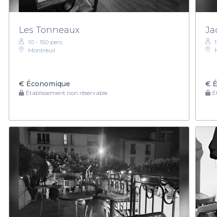
Les Tonneaux
Ja
10 - 150 pers.
Montreuil
€
Économique
€
É
Établissement non réservable
Ét