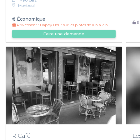
1 - 90 pers.
Montreuil
€
Économique
Ét
Privateaser :
Happy Hour sur les pintes de 16h à 21h
Faire une demande
R Café
Le