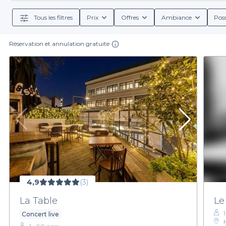
une
variété de bars à bières
dans Vincennes, chacun of
de classiques indémodables. Grâce à notre sélectio
Tous les filtres
Prix
Offres
Ambiance
Poss
Lorsque vous réservez sur Privateaser, vous bénéfic
Réservation et annulation gratuite
menus spécialement concoctés. Vous pourrez ains
Profitez de la richesse de l'offre de bars à bières à Vi
aussi simple. N'attendez plus pour explorer nos op
4,9
(3)
La Table
Le
Concert live