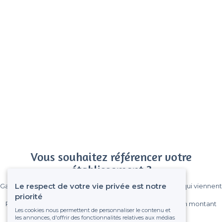
Vous souhaitez référencer votre
établissement ?
Le respect de votre vie privée est notre
Gagnez de nombreux clients parmi le million de visiteurs qui viennent
sur Privateaser chaque mois.
priorité
Pas de commissions et sans engagement, vous payez un montant
Les cookies nous permettent de personnaliser le contenu et
fixe sans risque de voir déraper la facture.
les annonces, d'offrir des fonctionnalités relatives aux médias