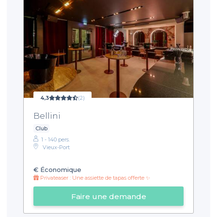
4,3
(2)
Bellini
Club
1 - 140 pers.
Vieux-Port
€
Économique
Privateaser : Une assiette de tapas offerte ✨
Faire une demande