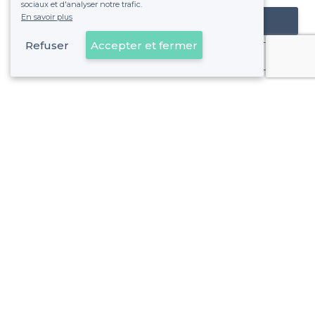
sociaux et d'analyser notre trafic.
En savoir plus
Référencer mon établissement
Refuser
Accepter et fermer
Déjà client
7e Arrondissement - Alentours
<
Les meilleurs bars de gaming - Marseille
7e Arrondissement - Types de lieux
<
Top bar sympa dans le 7ème arrondissement de Marseille
Les meilleurs bars dansants - 7e Arrondissement, Marseille