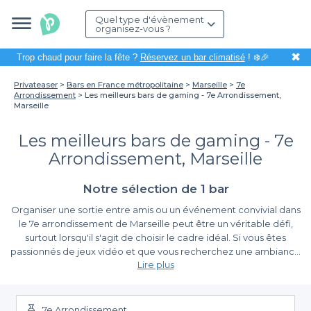
Quel type d'évènement
organisez-vous ?
✖
Trop chaud pour faire la fête ?
Réservez un bar climatisé
! ❄️🎉
Privateaser
Bars en France métropolitaine
Marseille
7e
Arrondissement
Les meilleurs bars de gaming - 7e Arrondissement,
Marseille
Les meilleurs bars de gaming - 7e
Arrondissement, Marseille
Notre sélection de 1 bar
Organiser une sortie entre amis ou un événement convivial dans
le 7e arrondissement de Marseille peut être un véritable défi,
surtout lorsqu'il s'agit de choisir le cadre idéal. Si vous êtes
passionnés de jeux vidéo et que vous recherchez une ambiance
Lire plus
propice à la détente tout en vous amusant, vous êtes au bon
endroit. Les bars de gaming du 7e arrondissement offrent un mix
La simplicité de la réservation avec Privateaser
parfait entre divertissement et convivialité, permettant de
profiter d'une expérience unique tout en savourant quelques
7e Arrondissement