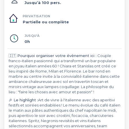
Jusqu’à 100 pers.
PRIVATISATION
Partielle ou complète
JUSQU'À
0h
🇮🇹 Pourquoi organiser votre évènement ici :
Couple
franco-italien passionné qui a transformé un bar populaire
en joyau italien années 60 ! Chiara et Stanislas ont créé ce
lieu inspiré de Rome, Milan et Florence. Le bar rond en
marbre au centre invite à la convivialité italienne dans cette
ambiance chaleureuse avec sol en travertin toscan et
miroirs vintage aux lampes coquillage. La philosophie du
lieu : "faire les choses avec amour et passion" !
🎉 Le highlight :
Art de vivre à l'italienne avec des aperitivi
festifs et soirées endiablées ! Le menu évolue du café italien
le matin aux pâtes authentiques du chef napolitain le midi,
puis aperitivo le soir avec crostini, focaccia, charcuteries
italiennes. Spritz, Negronis revisités et vins italiens
sélectionnés accompagnent vos anniversaires, team