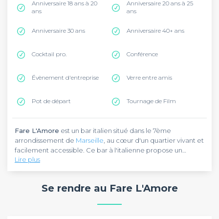
Anniversaire 18 ans à 20
Anniversaire 20 ans à 25
ans
ans
Anniversaire 30 ans
Anniversaire 40+ ans
Cocktail pro.
Conférence
Évènement d'entreprise
Verre entre amis
Pot de départ
Tournage de Film
Fare L'Amore
est un bar italien situé dans le 7ème
arrondissement de
Marseille
, au cœur d'un quartier vivant et
facilement accessible. Ce bar à l'italienne propose un
Lire plus
concept unique d'aperitivo dinatoire inspiré des trattorie
milanaises, parfait pour vos afterworks, anniversaires et
Fare L'Amore
vous accueille dans un cadre convivial où le
soirées entre amis. L'établissement se distingue par son
chef napolitain Giovanni Aurino sublime la cuisine italienne
Se rendre au Fare L'Amore
approche authentique de l'art de vivre italien et son
traditionnelle. Le midi, savourez des plats authentiques
ambiance chaleureuse méditerranéenne.
élaborés avec des produits frais. Le soir, place à la
convivialité avec une carte complète d'antipasti : crostini
Fare L'Amore
est l'adresse idéale pour organiser vos
créatifs, focaccia maison, parmigiana, burrata et charcuterie
événements en groupe dans une atmosphère