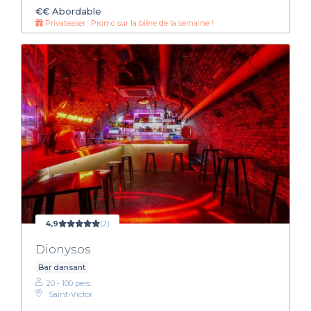
€€
Abordable
Privateaser : Promo sur la bière de la semaine !
4,9
(2)
Dionysos
Bar dansant
20 - 100 pers.
Saint-Victor