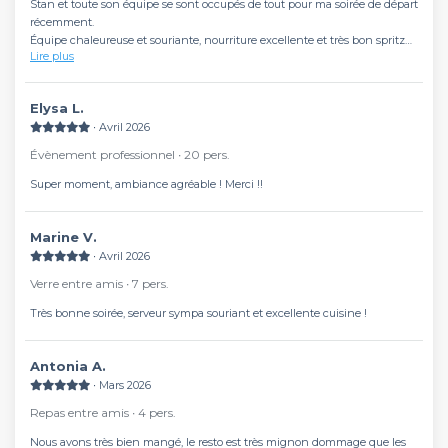
Stan et toute son équipe se sont occupés de tout pour ma soirée de départ
récemment.
Équipe chaleureuse et souriante, nourriture excellente et très bon spritz
Lire plus
sur cette terrasse très agréable.
Un lieu à ne pas manquer!!
Elysa L.
∙ Avril 2026
Évènement professionnel ∙ 20 pers.
Super moment, ambiance agréable ! Merci !!
Marine V.
∙ Avril 2026
Verre entre amis ∙ 7 pers.
Très bonne soirée, serveur sympa souriant et excellente cuisine !
Antonia A.
∙ Mars 2026
Repas entre amis ∙ 4 pers.
Nous avons très bien mangé, le resto est très mignon dommage que les