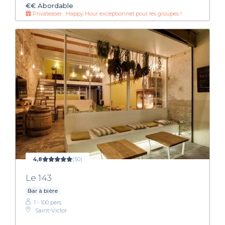
€€
Abordable
Privateaser : Happy Hour exceptionnel pour les groupes !
4,8
(50)
Le 143
Bar à bière
1 - 100 pers.
Saint-Victor