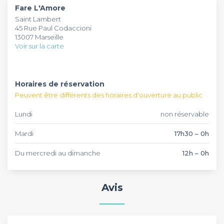
Fare L'Amore
fine. L'ambiance musicale et l'énergie de l'équipe
authentiquement italienne. Entre cocktails maison, vins
Saint Lambert
transforment chaque soirée en groupe en moment
nature et spécialités culinaires, ce bar marseillais offre une
45 Rue Paul Codaccioni
d'exception.
expérience complète pour vos pots de départ, soirées
13007 Marseille
d'entreprise et célébrations privées. Réservez dès
Voir sur la carte
maintenant pour découvrir ce lieu où tradition et
convivialité se rencontrent.
Horaires de réservation
Peuvent être différents des horaires d'ouverture au public
Lundi
non réservable
Mardi
17h30 – 0h
Du mercredi au dimanche
12h – 0h
Avis