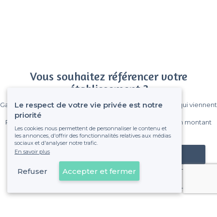
Vous souhaitez référencer votre
établissement ?
Le respect de votre vie privée est notre
Gagnez de nombreux clients parmi le million de visiteurs qui viennent
sur Privateaser chaque mois.
priorité
Pas de commissions et sans engagement, vous payez un montant
Les cookies nous permettent de personnaliser le contenu et
fixe sans risque de voir déraper la facture.
les annonces, d'offrir des fonctionnalités relatives aux médias
sociaux et d'analyser notre trafic.
En savoir plus
Référencer mon établissement
Refuser
Accepter et fermer
Déjà client