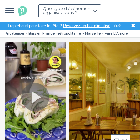
Quel type d'évènement
organisez-vous ?
✖
Trop chaud pour faire la fête ?
Réservez un bar climatisé
! ❄️🎉
Privateaser
Bars en France métropolitaine
Marseille
Fare L'Amore
Play