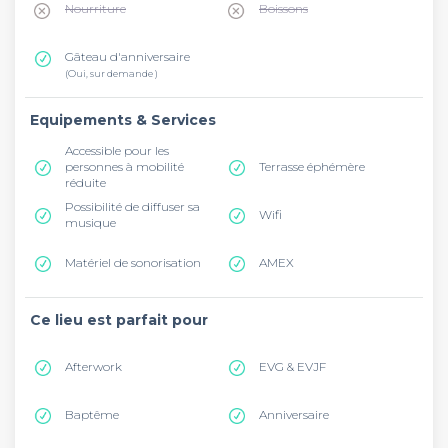
Nourriture
Boissons
Gâteau d'anniversaire
(Oui, sur demande )
Equipements & Services
Accessible pour les
personnes à mobilité
Terrasse éphémère
réduite
Possibilité de diffuser sa
Wifi
musique
Matériel de sonorisation
AMEX
Ce lieu est parfait pour
Afterwork
EVG & EVJF
Baptême
Anniversaire