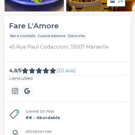
24
Video
Fare L'Amore
Bar à cocktails
Cuisine italienne
Dolce Vita
45 Rue Paul Codaccioni, 13007 Marseille
4,8/5
(20 avis)
Liens utiles
GAMME DE PRIX
€€
- Abordable
RÉSERVATION