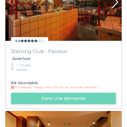
4,9
(221)
Starving Club - Pasteur
Street-food
1 - 50 pers.
Necker
€€
Abordable
Privateaser :
Happy Hour 17h-21h du mardi et mercredi !
Faire une demande