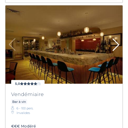
5,0
(1)
Vendémiaire
Bar à vin
6 - 100 pers.
Invalides
€€€
Modéré