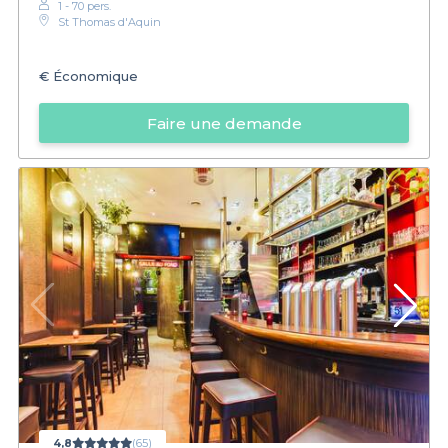
1 - 70 pers.
St Thomas d'Aquin
€
Économique
Faire une demande
4,8
(65)