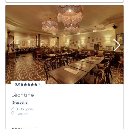
5,0
(7)
Léontine
Brasserie
1 - 150 pers.
Necker