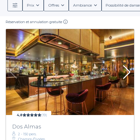
Prix
Offres
Ambiance
Possibilité de danse
Réservation et annulation gratuite
4,8
(19)
Dos Almas
2 - 150 pers.
Champs-Élysées