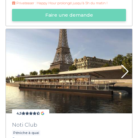
Privateaser :
Happy Hour prolongé jusqu'à 5h du matin !
Faire une demande
4,5
Noti Club
Péniche à quai