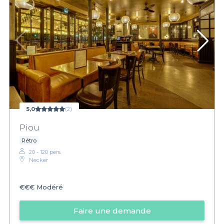
5,0
(2)
Piou
Rétro
20 - 120 pers.
Necker
€€€
Modéré
Faire une demande