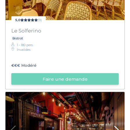
5,0
(9)
Le Solferino
Bistrot
1 - 180 pers.
Invalides
€€€
Modéré
Faire une demande