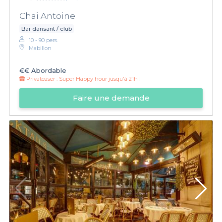
Chai Antoine
Bar dansant / club
10 - 90 pers.
Mabillon
€€
Abordable
Privateaser :
Super Happy hour jusqu'à 21h !
Faire une demande