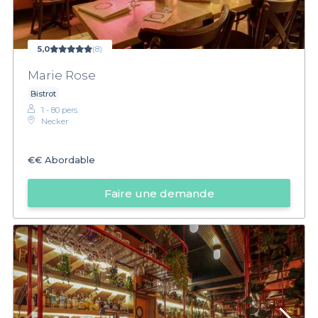
5,0
(8)
Marie Rose
Bistrot
1 - 80 pers.
Necker
€€
Abordable
Faire une demande