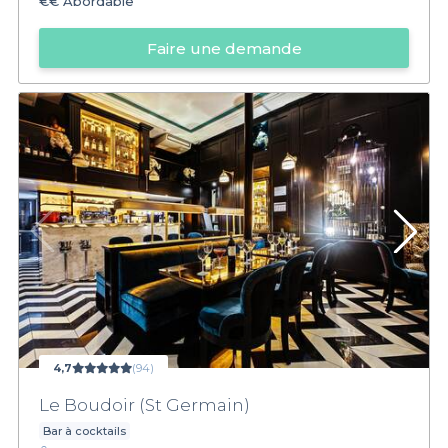
€€
Abordable
Faire une demande
4,7
(94)
Le Boudoir (St Germain)
Bar à cocktails