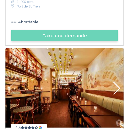
2 - 100 pers.
Port de Suffren
€€
Abordable
Faire une demande
4,4