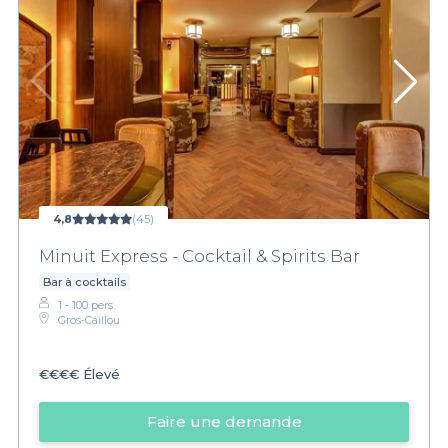
4,8
(45)
Minuit Express - Cocktail & Spirits Bar
Bar à cocktails
1 - 100 pers.
Gros-Caillou
€€€€
Élevé
Faire une demande