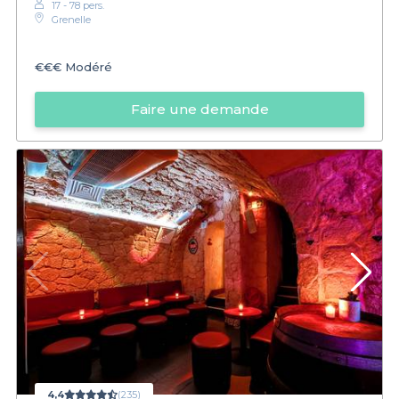
17 - 78 pers.
Grenelle
€€€
Modéré
Faire une demande
4,4
(235)