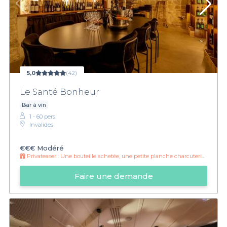
5,0
(42)
Le Santé Bonheur
Bar à vin
1 - 60 pers.
Invalides
€€€
Modéré
Privateaser :
Une bouteille achetée, une petite planche charcuterie offerte !
Faire une demande