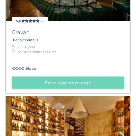
5,0
(3)
Cravan
Bar à cocktails
7 - 160 pers.
Saint-Germain-des-Prés
€€€€
Élevé
Faire une demande