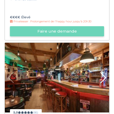
€€€€
Élevé
Privateaser :
Prolongement de l'happy hour jusqu'à 20h30
Faire une demande
5,0
(86)