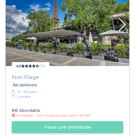
4,5
(73)
Noti Plage
Bar éphémère
10 - 500 pers.
Grenelle
€€
Abordable
Privateaser :
Formule de groupe à partir de 20€ !
Faire une demande