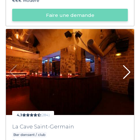
€€€
Modéré
Faire une demande
4,3
(284)
La Cave Saint-Germain
Bar dansant / club