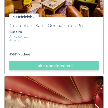
4,7
(9)
Gueuleton - Saint-Germain-des-Prés
Bar à vin
5 - 200 pers.
Odéon
€€€
Modéré
Faire une demande