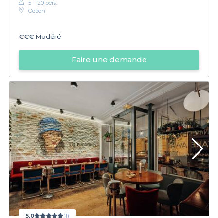
5 - 120 pers.
Odéon
€€€
Modéré
Faire une demande
5,0
(1)