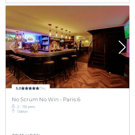
5,0
(74)
No Scrum No Win - Paris 6
2 - 150 pers.
Odéon