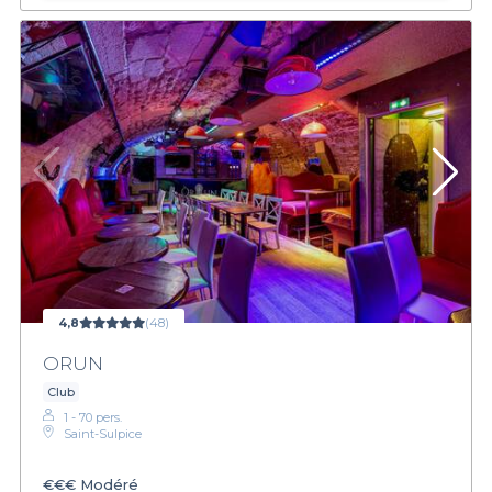
4,8
(48)
ORUN
Club
1 - 70 pers.
Saint-Sulpice
€€€
Modéré