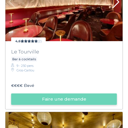
4,6
(2)
Le Tourville
Bar à cocktails
9 - 250 pers.
Gros-Caillou
€€€€
Élevé
Faire une demande