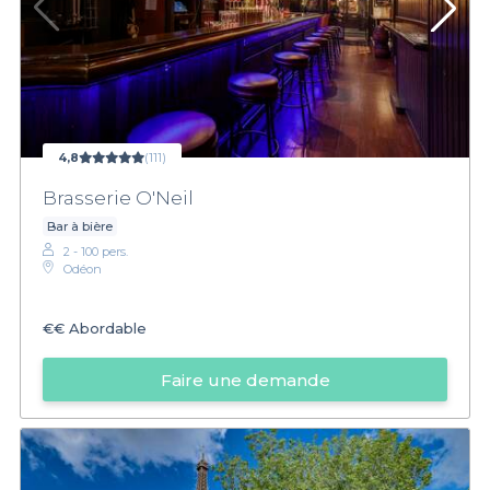
4,8
(111)
Brasserie O'Neil
Bar à bière
2 - 100 pers.
Odéon
€€
Abordable
Faire une demande