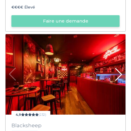
€€€€
Élevé
Faire une demande
4,9
(232)
Blacksheep