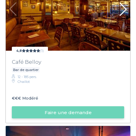
4,8
(1)
Café Belloy
Bar de quartier
12 - 185 pers.
Chaillot
€€€
Modéré
Faire une demande