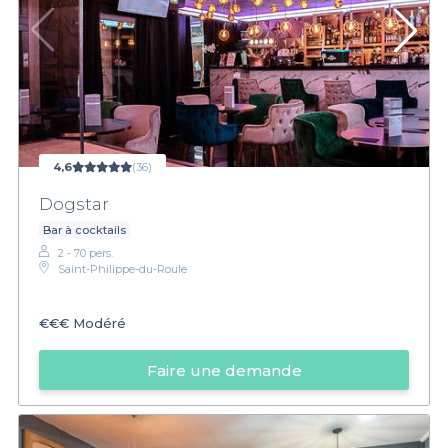
4,6
(36)
Dogstar
Bar à cocktails
2 - 70 pers.
Saint-Philippe-du-Roule
€€€
Modéré
Faire une demande