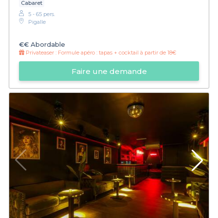
Cabaret
5 - 65 pers.
Pigalle
€€
Abordable
Privateaser :
Formule apéro : tapas + cocktail à partir de 18€
Faire une demande