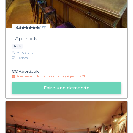
4,8
(167)
L'Apérock
Rock
2 - 50 pers.
Ternes
€€
Abordable
Privateaser :
Happy Hour prolongé jusqu'à 2h !
Faire une demande