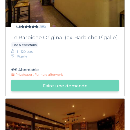
4,8
(285)
Le Barbiche Original (ex. Barbiche Pigalle)
Bar à cocktails
1 - 120 pers.
Pigalle
€€
Abordable
Privateaser :
Formule afterwork
Faire une demande