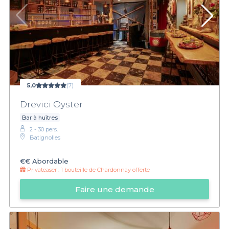
5,0
(7)
Drevici Oyster
Bar à huîtres
2 - 30 pers.
Batignolles
€€
Abordable
Privateaser :
1 bouteille de Chardonnay offerte
Faire une demande