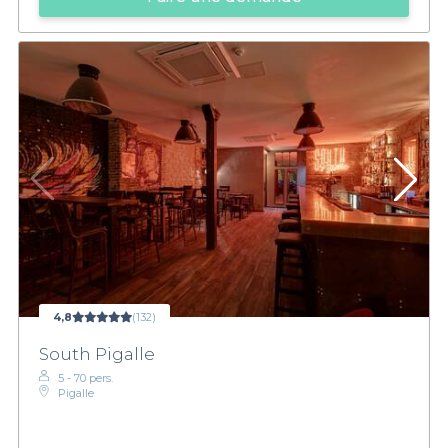
4,8
(132)
South Pigalle
5 - 70 pers.
Pigalle