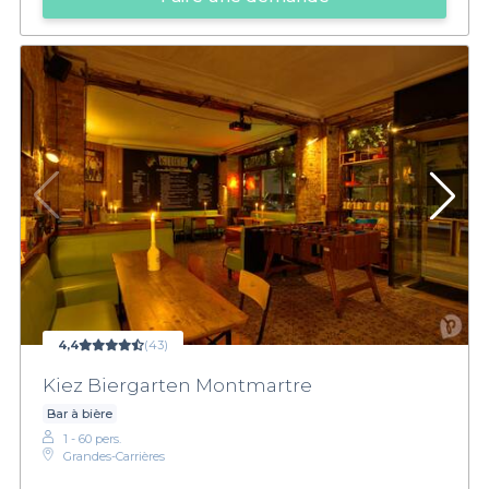
4,4
(43)
Kiez Biergarten Montmartre
Bar à bière
1 - 60 pers.
Grandes-Carrières