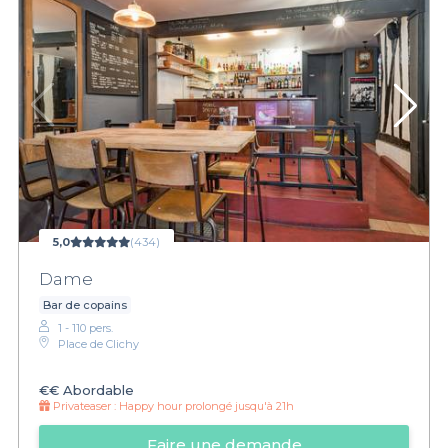
5,0
(434)
Dame
Bar de copains
1 - 110 pers.
Place de Clichy
€€
Abordable
Privateaser :
Happy hour prolongé jusqu'à 21h
Faire une demande