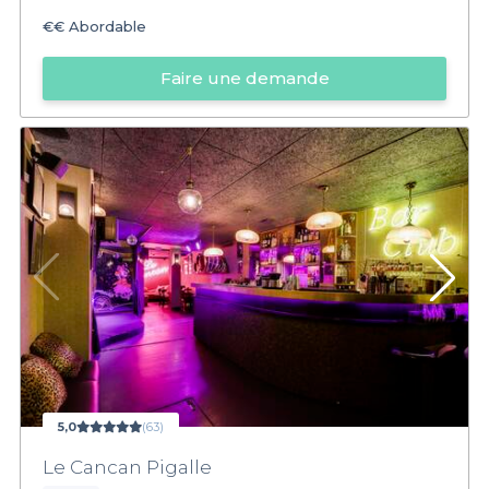
€€
Abordable
Faire une demande
5,0
(63)
Le Cancan Pigalle