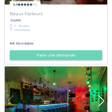
5,0
(13)
Beaux Parleurs
Insolite
5 - 100 pers.
Montmartre
€€
Abordable
Faire une demande