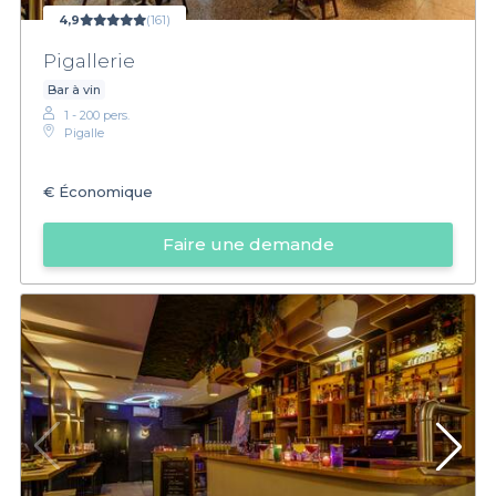
4,9
(161)
Pigallerie
Bar à vin
1 - 200 pers.
Pigalle
€
Économique
Faire une demande