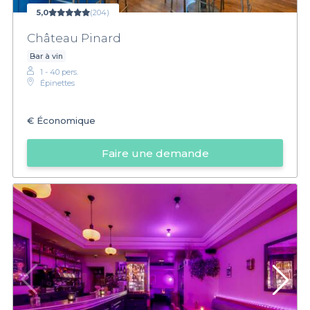
5,0
(204)
Château Pinard
Bar à vin
1 - 40 pers.
Épinettes
€
Économique
Faire une demande