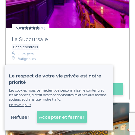
5,0
(36)
La Succursale
Bar à cocktails
2 - 25 pers.
Batignolles
€€
Abordable
Le respect de votre vie privée est notre
Privateaser :
Happy Hour toute la soirée pour les groupes
priorité
Faire une demande
Les cookies nous permettent de personnaliser le contenu et
les annonces, d'offrir des fonctionnalités relatives aux médias
sociaux et d'analyser notre trafic.
En savoir plus
Refuser
Accepter et fermer
Voir sur la carte