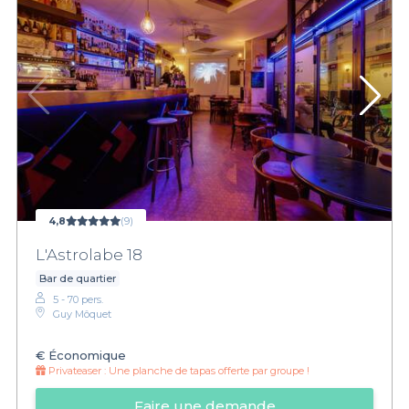
4,8
(9)
L'Astrolabe 18
Bar de quartier
5 - 70 pers.
Guy Môquet
€
Économique
Privateaser :
Une planche de tapas offerte par groupe !
Faire une demande