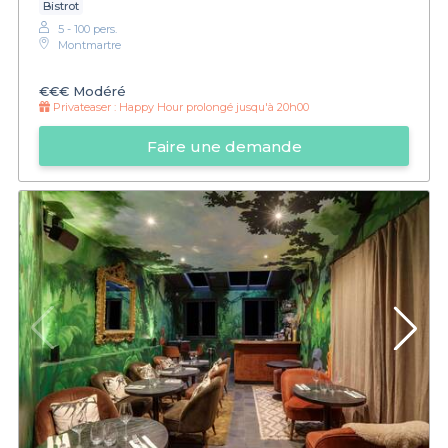
Bistrot
5 - 100 pers.
Montmartre
€€€
Modéré
Privateaser :
Happy Hour prolongé jusqu'à 20h00
Faire une demande