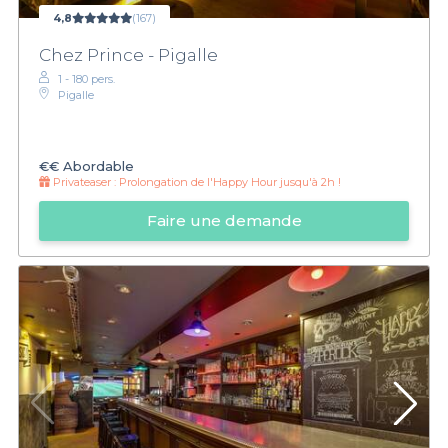
4,8
(167)
Chez Prince - Pigalle
1 - 180 pers.
Pigalle
€€
Abordable
Privateaser :
Prolongation de l'Happy Hour jusqu'à 2h !
Faire une demande