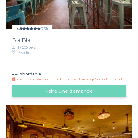
4,9
(231)
Bla Bla
1 - 200 pers.
Pigalle
€€
Abordable
Privateaser :
Prolongation de l'Happy Hour jusqu'à 20h le lundi et mardi !
Faire une demande