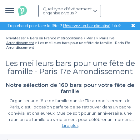
Quel type d'évènement
organisez-vous ?
✖
Trop chaud pour faire la fête ?
Réservez un bar climatisé
! ❄️🎉
Privateaser
Bars en France métropolitaine
Paris
Paris 17e
Arrondissement
Les meilleurs bars pour une fête de famille - Paris 17e
Arrondissement
Les meilleurs bars pour une fête de
famille - Paris 17e Arrondissement
Notre sélection de 160 bars pour votre fête de
famille
Organiser une fête de famille dans le 17e arrondissement de
Paris, c'est l'occasion parfaite de se retrouver dans un cadre
convivial et chaleureux. Que ce soit pour un anniversaire, une
réunion de famille ou simplement pour célébrer un moment
Lire plus
spécial, le choix du lieu joue un rôle crucial dans la réussite de
cet événement. Les bars de ce quartier parisien regorgent de
La simplicité de la réservation avec Privateaser
charme et peuvent offrir une ambiance unique pour faire de