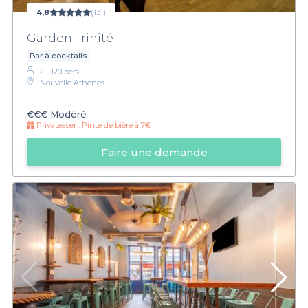
4,8
(131)
Garden Trinité
Bar à cocktails
2 - 120 pers.
Nouvelle Athènes
€€€
Modéré
Privateaser :
Pinte de bière à 7€
Faire une demande