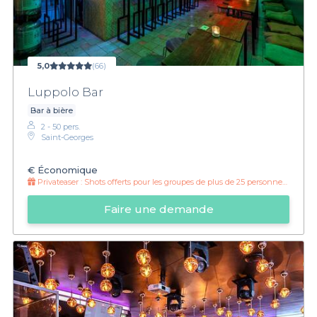
5,0
(66)
Luppolo Bar
Bar à bière
2 - 50 pers.
Saint-Georges
€
Économique
Privateaser :
Shots offerts pour les groupes de plus de 25 personnes !
Faire une demande