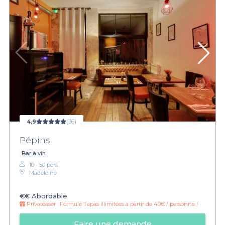
4,9
(36)
Pépins
Bar à vin
10 - 50 pers.
Madeleine
€€
Abordable
Privateaser :
Formule Tapas illimitées à partir de 40€ / personne !
Faire une demande