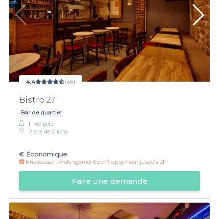
4,4
(48)
Bistro 27
Bar de quartier
1 - 60 pers.
Place de Clichy
€
Économique
Privateaser :
Prolongement de l'happy hour jusqu'à 2h
Faire une demande