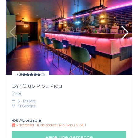
4,8
(3)
Bar Club Piou Piou
Club
6 - 120 pers.
St-Georges
€€
Abordable
Privateaser :
1L de cocktail Piou Piou à 15€ !
Faire une demande