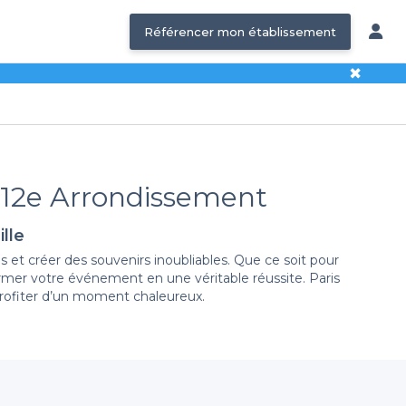
Référencer mon établissement
✖
s 12e Arrondissement
lle
 et créer des souvenirs inoubliables. Que ce soit pour
ormer votre événement en une véritable réussite. Paris
profiter d’un moment chaleureux.
nt. Notre plateforme simplifie la réservation, vous
ulter des détails complets sur chaque lieu, avec des