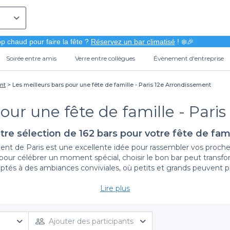
p chaud pour faire la fête ?
Réservez un bar climatisé
! ❄️🎉
Soirée entre amis
Verre entre collègues
Évènement d'entreprise
nt
Les meilleurs bars pour une fête de famille - Paris 12e Arrondissement
pour une fête de famille - Pari
tre sélection de 162 bars pour votre fête de fami
ent de Paris est une excellente idée pour rassembler vos proches
pour célébrer un moment spécial, choisir le bon bar peut transf
daptés à des ambiances conviviales, où petits et grands peuvent 
Lire plus
Les avantages de la réservation avec Privateaser
à un large éventail de bars disponibles dans le 12e arrondisseme
éal pour votre fête de famille. Vous aurez la possibilité de cons
Ajouter des participants