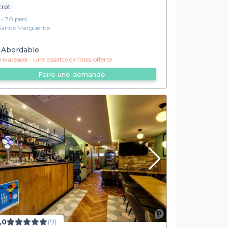
trot
1 - 70 pers.
Sainte Marguerite
Abordable
ivateaser :
Une assiette de frites offerte
Faire une demande
,0
(9)