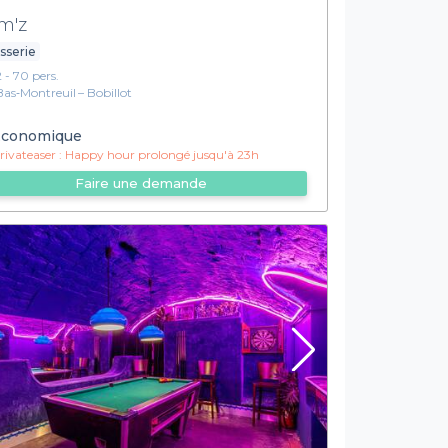
m'z
sserie
2 - 70 pers.
Bas‑Montreuil – Bobillot
conomique
ivateaser :
Happy hour prolongé jusqu'à 23h
Faire une demande