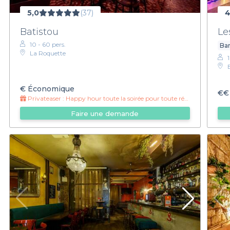
5,0
(37)
4
Batistou
Le
10 - 60 pers.
Bar
La Roquette
€
Économique
€€
Privateaser :
Happy hour toute la soirée pour toute réservation Privateaser
Faire une demande