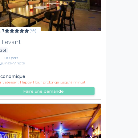
,7
(55)
 Levant
trot
1 - 100 pers.
Quinze-Vingts
conomique
ivateaser :
Happy Hour prolongé jusqu'à minuit !
Faire une demande