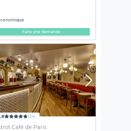
conomique
Faire une demande
,8
(24)
strot Café de Paris