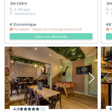
Bar à bière
Bis
2 - 80 pers.
Menilmontant
€
Économique
€€
Privateaser :
Happy hour prolongé toute la nuit
Pr
Faire une demande
4,9
(13)
5