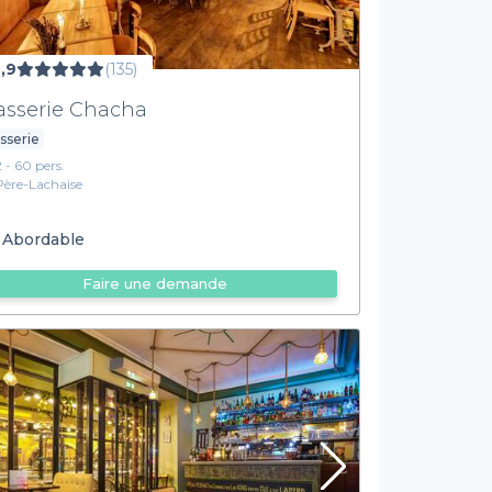
,9
(135)
asserie Chacha
sserie
2 - 60 pers.
Père-Lachaise
Abordable
Faire une demande