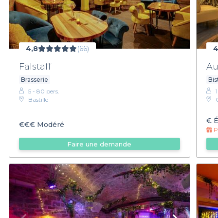
4,8
(66)
4
Falstaff
Au
Brasserie
Bis
5 - 80 pers.
Bastille
€
É
€€€
Modéré
Pr
Faire une demande