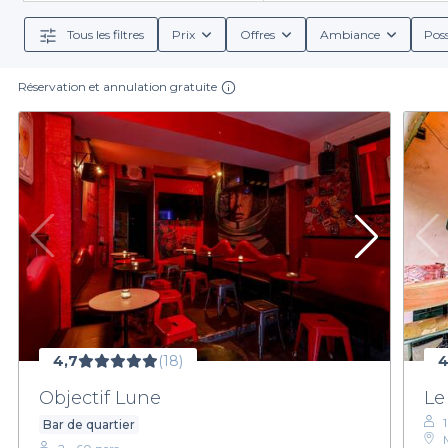
descriptions claires, des conditions de réservation et
Tous les filtres
Prix
Offres
Ambiance
Poss
Nous nous engageons à vous proposer des offres vari
vous guide vers les options qui correspondront le mi
Réservation et annulation gratuite
boisso
Ne laissez pas l'organisation de votre fête de famille
atmosphère chaleureuse et festive. Grâce à notre pl
sélection de bars dans le
4,7
(18)
4
Objectif Lune
Le
Bar de quartier