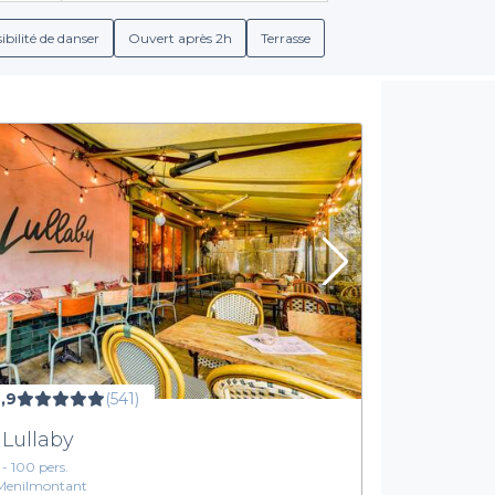
 des options de menus de groupe. Ainsi, inclure des plats savour
jeu d’enfant.
ibilité de danser
Ouvert après 2h
Terrasse
ées qui répondent à vos attentes. Que vous souhaitiez un bar à v
eux à votre événement. Nos partenaires offrent également une 
ns ou des animations, afin de rendre votre fête encore plus mém
Réservez dès maintenant votre événement familial
 au dernier moment ! Profitez de l’expertise de Privateaser pour c
ateforme, réserver votre lieu idéal devient facile et agréable. Vi
 12e arrondissement de Paris et commencez à planifier une événe
,9
(541)
 Lullaby
1 - 100 pers.
Menilmontant