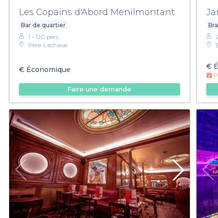
Les Copains d'Abord Menilmontant
Ja
Bar de quartier
Bra
1 - 120 pers.
Père-Lachaise
€
É
€
Économique
Pr
Faire une demande