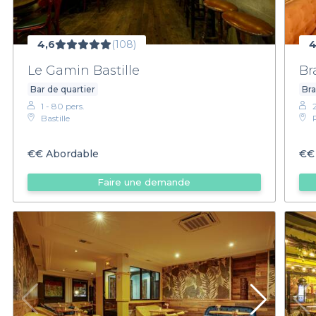
4,6
(108)
4
Le Gamin Bastille
Br
Bar de quartier
Bra
1 - 80 pers.
Bastille
€€
Abordable
€€
Faire une demande