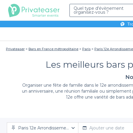
Quel type d'évènement
organisez-vous ?
Tro
Privateaser
Bars en France métropolitaine
Paris
Paris 12e Arrondisseme
Les meilleurs bars 
No
Organiser une fête de famille dans le 12e arrondissem
un anniversaire, une réunion familiale ou simplement 
12e offre une variété de bars a
Lorsque vous optez pour Privateaser, vous accédez 
Paris 12e Arrondissement
permettant de trouver facilement l’établissement id
Ajouter une date