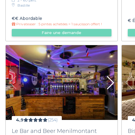
2 - 60 pers.
Bastille
€€
Abordable
€
É
Privateaser :
5 pintes achetées = 1 saucisson offert !
Faire une demande
4,9
(254)
4
Le Bar and Beer Menilmontant
Bi