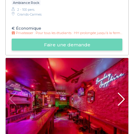
Ambiance Rock
2 - 100 pers.
Grands-Carmes
€
Économique
Privateaser :
Pour tous les étudiants : HH prolongée jusqu'à la fermeture !
Faire une demande