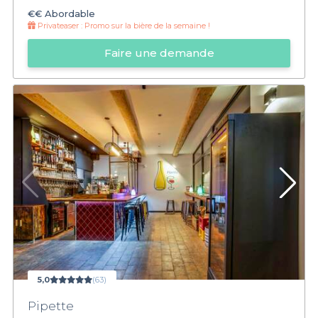
€€
Abordable
Privateaser :
Promo sur la bière de la semaine !
Faire une demande
5,0
(63)
Pipette