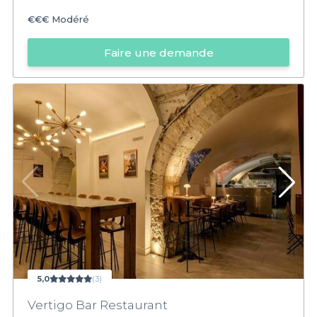
€€€
Modéré
Faire une demande
5,0
(3)
Vertigo Bar Restaurant