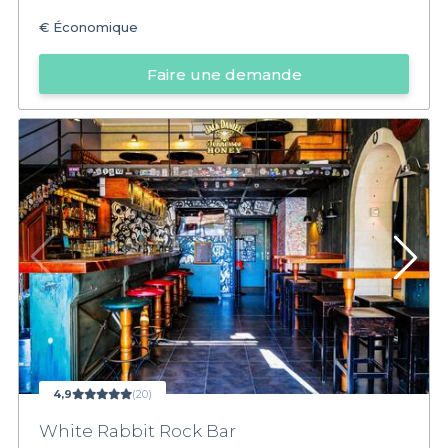
€
Économique
Faire une demande
4,9
(20)
White Rabbit Rock Bar