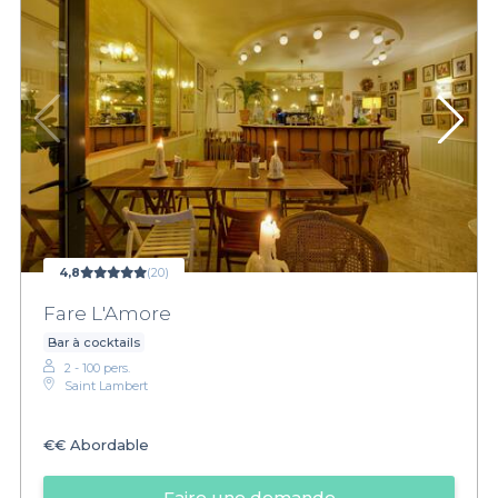
4,8
(20)
Fare L'Amore
Bar à cocktails
2 - 100 pers.
Saint Lambert
€€
Abordable
Faire une demande