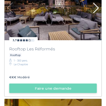
3,7
(2)
Rooftop Les Réformés
Rooftop
1 - 300 pers.
Le Chapitre
€€€
Modéré
Faire une demande