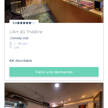
5,0
(4)
L'Art dû Théâtre
Comedy club
2 - 180 pers.
Lodi
€€
Abordable
Faire une demande