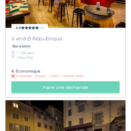
4,9
(13)
V and B République
Bar à bière
1 - 250 pers.
Vieux-Port
€
Économique
Privateaser :
Boisson + food = 1 shooter offert
Faire une demande