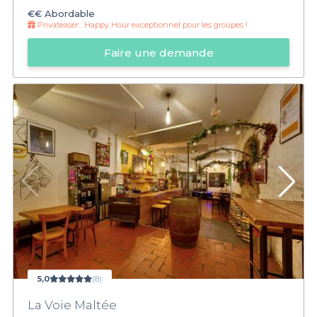
€€
Abordable
Privateaser :
Happy Hour exceptionnel pour les groupes !
Faire une demande
5,0
(8)
La Voie Maltée