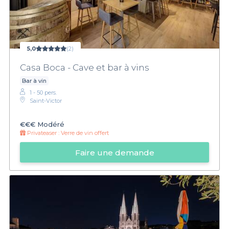
5,0
(2)
Casa Boca - Cave et bar à vins
Bar à vin
1 - 50 pers.
Saint-Victor
€€€
Modéré
Privateaser :
Verre de vin offert
Faire une demande