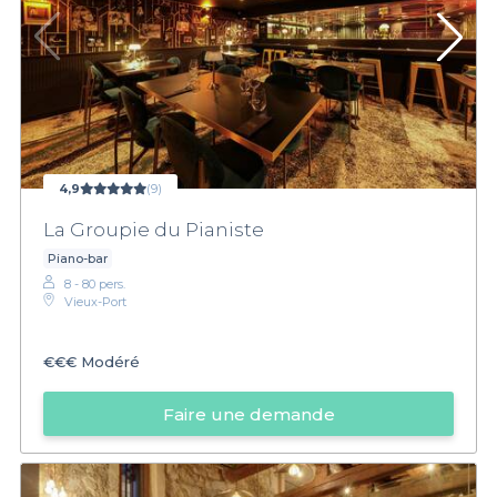
4,9
(9)
La Groupie du Pianiste
Piano-bar
8 - 80 pers.
Vieux-Port
€€€
Modéré
Faire une demande