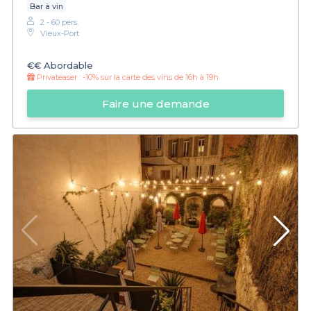
Bar à vin
2 - 60 pers.
Vieux-Port
€€
Abordable
Privateaser :
-10% sur la carte des vins de 16h à 19h
Faire une demande