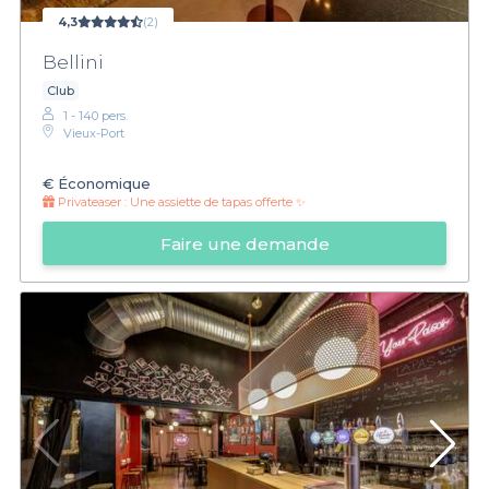
4,3
(2)
Bellini
Club
1 - 140 pers.
Vieux-Port
€
Économique
Privateaser :
Une assiette de tapas offerte ✨
Faire une demande