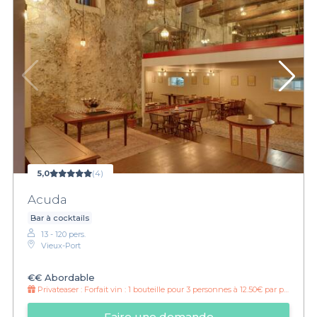
5,0
(4)
Acuda
Bar à cocktails
13 - 120 pers.
Vieux-Port
€€
Abordable
Privateaser :
Forfait vin : 1 bouteille pour 3 personnes à 12.50€ par personne !
Faire une demande