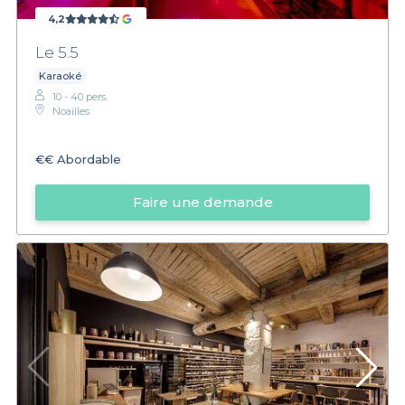
4,2
Le 5.5
Karaoké
10 - 40 pers.
Noailles
€€
Abordable
Faire une demande