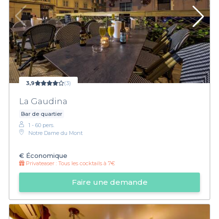
3,9
(3)
La Gaudina
Bar de quartier
1 - 60 pers.
Notre Dame du Mont
€
Économique
Privateaser :
Tous les cocktails à 7€
Faire une demande