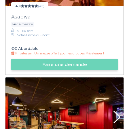
4,9
(42)
Asabiya
Bar à mezzé
4 - 110 pers.
Notre-Dame-du-Mont
€€
Abordable
Privateaser :
Un mezze offert pour les groupes Privateaser !
Faire une demande