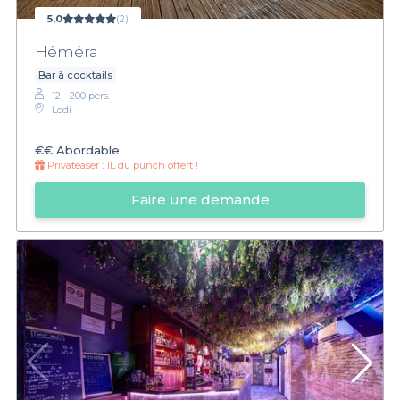
5,0
(2)
Héméra
Bar à cocktails
12 - 200 pers.
Lodi
€€
Abordable
Privateaser :
1L du punch offert !
Faire une demande