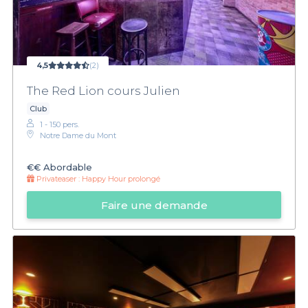
4,5
(2)
The Red Lion cours Julien
Club
1 - 150 pers.
Notre Dame du Mont
€€
Abordable
Privateaser :
Happy Hour prolongé
Faire une demande