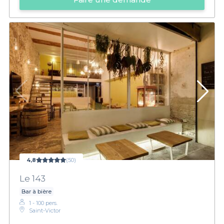
4,8
(50)
Le 143
Bar à bière
1 - 100 pers.
Saint-Victor