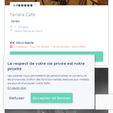
5,0
(3)
Tarlata Café
Jardin
1 - 120 pers.
Notre Dame du Mont
€€
Abordable
Privateaser :
Tous les jeudis : 1 verre acheté 1 verre offert
Faire une demande
Le respect de votre vie privée est notre
priorité
Les cookies nous permettent de personnaliser le contenu et
les annonces, d'offrir des fonctionnalités relatives aux médias
sociaux et d'analyser notre trafic.
En savoir plus
Refuser
Accepter et fermer
Voir sur la carte